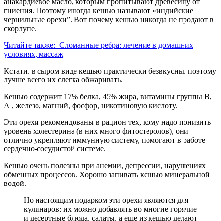
анакардиевое масло, которым пропитывают древесину от
гниения. Поэтому иногда кешью называют «индийские
чернильные орехи”. Вот почему кешью никогда не продают в
скорлупе.
Читайте также:
Сломанные ребра: лечение в домашних
условиях, массаж
Кстати, в сыром виде кешью практически безвкусны, поэтому
лучше всего их слегка обжаривать.
Кешью содержит 17% белка, 45% жира, витамины группы В,
А , железо, магний, фосфор, никотиновую кислоту.
Эти орехи рекомендованы в рацион тех, кому надо понизить
уровень холестерина (в них много фитостеролов), они
отлично укрепляют иммунную систему, помогают в работе
сердечно-сосудистой системе.
Кешью очень полезны при анемии, депрессии, нарушениях
обменных процессов. Хорошо запивать кешью минеральной
водой.
Но настоящим подарком эти орехи являются для
кулинаров: их можно добавлять во многие горячие
и десертные блюда, салаты, а еще из кешью делают