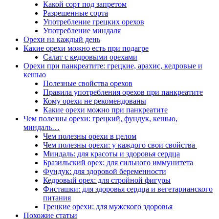
Какой сорт под запретом
Разрешенные сорта
Употребление грецких орехов
Употребление миндаля
Орехи на каждый день
Какие орехи можно есть при подагре
Салат с кедровыми орехами
Орехи при панкреатите: грецкие, арахис, кедровые и
кешью
Полезные свойства орехов
Правила употребления орехов при панкреатите
Кому орехи не рекомендованы
Какие орехи можно при панкреатите
Чем полезны орехи: грецкий, фундук, кешью,
миндаль…
Чем полезны орехи в целом
Чем полезны орехи: у каждого свои свойства
Миндаль: для красоты и здоровья сердца
Бразильский орех: для сильного иммунитета
Фундук: для здоровой беременности
Кедровый орех: для стройной фигуры
Фисташки: для здоровья сердца и вегетарианского
питания
Грецкие орехи: для мужского здоровья
Похожие статьи