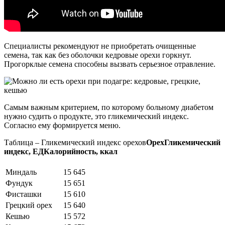
Специалисты рекомендуют не приобретать очищенные
семена, так как без оболочки кедровые орехи горкнут.
Прогорклые семена способны вызвать серьезное отравление.
Самым важным критерием, по которому больному диабетом
нужно судить о продукте, это гликемический индекс.
Согласно ему формируется меню.
Таблица – Гликемический индекс орехов
Орех
Гликемический
индекс, ЕД
Калорийность, ккал
Миндаль
15
645
Фундук
15
651
Фисташки
15
610
Грецкий орех
15
640
Кешью
15
572