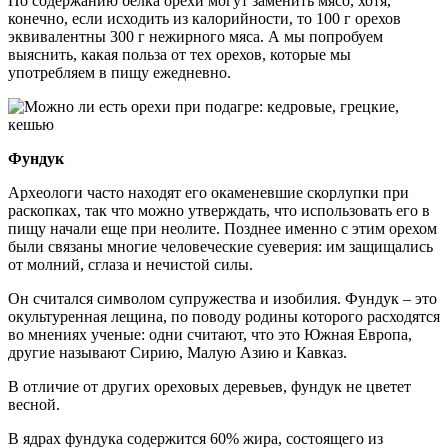
По содержанию белка орехи могут заменить мясо, хотя,
конечно, если исходить из калорийности, то 100 г орехов
эквивалентны 300 г нежирного мяса. А мы попробуем
выяснить, какая польза от тех орехов, которые мы
употребляем в пищу ежедневно.
Фундук
Археологи часто находят его окаменевшие скорлупки при
раскопках, так что можно утверждать, что использовать его в
пищу начали еще при неолите. Позднее именно с этим орехом
были связаны многие человеческие суеверия: им защищались
от молний, сглаза и нечистой силы.
Он считался символом супружества и изобилия. Фундук – это
окультуренная лещина, по поводу родины которого расходятся
во мнениях ученые: одни считают, что это Южная Европа,
другие называют Сирию, Малую Азию и Кавказ.
В отличие от других ореховых деревьев, фундук не цветет
весной.
В ядрах фундука содержится 60% жира, состоящего из