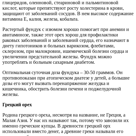
глицеридов, олеиновой, стеариновой и пальмитиновой
кислот, которые препятствуют росту холестерина в крови,
защищают от заболеваний сосудов. В нем высокое содержание
витамина Е, калия, железа, кобальта.
Растертый фундук с изюмом хорошо помогает при анемии и
авитаминозе, также этот орех хорош для профилактики
раковых заболеваний и заболеваний сердца, его назначают в
диету гипотоников и больных варикозом, флебитами,
склерозом, при малокровии, ишемической болезни сердца и
увеличении предстательной железы. Фундук можно
употреблять и больным сахарным диабетом.
Оптимальная суточная доза фундука – 30-50 граммов. Он
противопоказан при атопическом диатезе у детей, а большие
дозы его могут вызвать перенапряжение желудка и
кишечника, обострить болезни печени и поджелудочной
железы.
Грецкий орех
Родина грецкого ореха, несмотря на название, не Греция, а
Малая Азия. У нас их называют так, потому что завозили их
именно греческие купцы. В древности грецкий орх
использовали вместо денег, а древние греки называли его