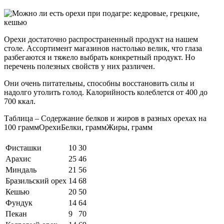
Орехи достаточно распространенный продукт на нашем
столе. Ассортимент магазинов настолько велик, что глаза
разбегаются и тяжело выбрать конкретный продукт. Но
перечень полезных свойств у них различен.
Они очень питательны, способны восстановить силы и
надолго утолить голод. Калорийность колеблется от 400 до
700 ккал.
Таблица – Содержание белков и жиров в разных орехах на
100 граммОрехиБелки, граммЖиры, грамм
Фисташки
10
30
Арахис
25
46
Миндаль
21
56
Бразильский орех
14
68
Кешью
20
50
Фундук
14
64
Пекан
9
70