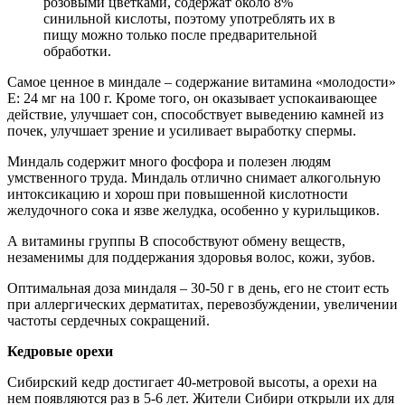
розовыми цветками, содержат около 8%
синильной кислоты, поэтому употреблять их в
пищу можно только после предварительной
обработки.
Самое ценное в миндале – содержание витамина «молодости»
Е: 24 мг на 100 г. Кроме того, он оказывает успокаивающее
действие, улучшает сон, способствует выведению камней из
почек, улучшает зрение и усиливает выработку спермы.
Миндаль содержит много фосфора и полезен людям
умственного труда. Миндаль отлично снимает алкогольную
интоксикацию и хорош при повышенной кислотности
желудочного сока и язве желудка, особенно у курильщиков.
А витамины группы В способствуют обмену веществ,
незаменимы для поддержания здоровья волос, кожи, зубов.
Оптимальная доза миндаля – 30-50 г в день, его не стоит есть
при аллергических дерматитах, перевозбуждении, увеличении
частоты сердечных сокращений.
Кедровые орехи
Сибирский кедр достигает 40-метровой высоты, а орехи на
нем появляются раз в 5-6 лет. Жители Сибири открыли их для