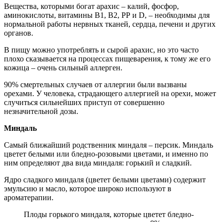
Вещества, которыми богат арахис – калий, фосфор,
аминокислоты, витамины В1, В2, РР и D, – необходимы для
нормальной работы нервных тканей, сердца, печени и других
органов.
В пищу можно употреблять и сырой арахис, но это часто
плохо сказывается на процессах пищеварения, к тому же его
кожица – очень сильный аллерген.
90% смертельных случаев от аллергии были вызваны
орехами. У человека, страдающего аллергией на орехи, может
случиться сильнейших приступ от совершенно
незначительной дозы.
Миндаль
Самый ближайший родственник миндаля – персик. Миндаль
цветет белыми или бледно-розовыми цветами, и именно по
ним определяют два вида миндаля: горький и сладкий.
Ядро сладкого миндаля (цветет белыми цветами) содержит
эмульсию и масло, которое широко используют в
ароматерапии.
Плоды горького миндаля, которые цветет бледно-