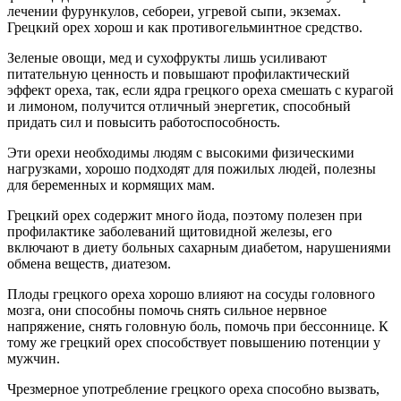
лечении фурункулов, себореи, угревой сыпи, экземах.
Грецкий орех хорош и как противогельминтное средство.
Зеленые овощи, мед и сухофрукты лишь усиливают
питательную ценность и повышают профилактический
эффект ореха, так, если ядра грецкого ореха смешать с курагой
и лимоном, получится отличный энергетик, способный
придать сил и повысить работоспособность.
Эти орехи необходимы людям с высокими физическими
нагрузками, хорошо подходят для пожилых людей, полезны
для беременных и кормящих мам.
Грецкий орех содержит много йода, поэтому полезен при
профилактике заболеваний щитовидной железы, его
включают в диету больных сахарным диабетом, нарушениями
обмена веществ, диатезом.
Плоды грецкого ореха хорошо влияют на сосуды головного
мозга, они способны помочь снять сильное нервное
напряжение, снять головную боль, помочь при бессоннице. К
тому же грецкий орех способствует повышению потенции у
мужчин.
Чрезмерное употребление грецкого ореха способно вызвать,