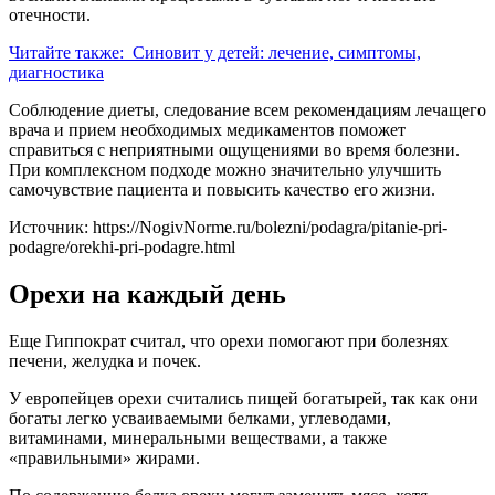
отечности.
Читайте также:
Синовит у детей: лечение, симптомы,
диагностика
Соблюдение диеты, следование всем рекомендациям лечащего
врача и прием необходимых медикаментов поможет
справиться с неприятными ощущениями во время болезни.
При комплексном подходе можно значительно улучшить
самочувствие пациента и повысить качество его жизни.
Источник:
https://NogivNorme.ru/bolezni/podagra/pitanie-pri-
podagre/orekhi-pri-podagre.html
Орехи на каждый день
Еще Гиппократ считал, что орехи помогают при болезнях
печени, желудка и почек.
У европейцев орехи считались пищей богатырей, так как они
богаты легко усваиваемыми белками, углеводами,
витаминами, минеральными веществами, а также
«правильными» жирами.