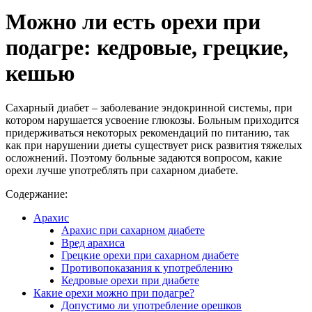
Можно ли есть орехи при
подагре: кедровые, грецкие,
кешью
Сахарный диабет – заболевание эндокринной системы, при
котором нарушается усвоение глюкозы. Больным приходится
придерживаться некоторых рекомендаций по питанию, так
как при нарушении диеты существует риск развития тяжелых
осложнений. Поэтому больные задаются вопросом, какие
орехи лучше употреблять при сахарном диабете.
Содержание:
Арахис
Арахис при сахарном диабете
Вред арахиса
Грецкие орехи при сахарном диабете
Противопоказания к употреблению
Кедровые орехи при диабете
Какие орехи можно при подагре?
Допустимо ли употребление орешков