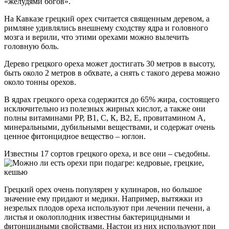
«желудями богов».
На Кавказе грецкий орех считается священным деревом, а
римляне удивлялись внешнему сходству ядра и головного
мозга и верили, что этими орехами можно вылечить
головную боль.
Дерево грецкого ореха может достигать 30 метров в высоту,
быть около 2 метров в обхвате, а снять с такого дерева можно
около тонны орехов.
В ядрах грецкого ореха содержится до 65% жира, состоящего
исключительно из полезных жирных кислот, а также они
полны витаминами РР, В1, С, К, В2, Е, провитамином А,
минеральными, дубильными веществами, и содержат очень
ценное фитонцидное вещество – юглон.
Известны 17 сортов грецкого ореха, и все они – съедобны.
Грецкий орех очень популярен у кулинаров, но большое
значение ему придают и медики. Например, вытяжки из
незрелых плодов ореха используют при лечении печени, а
листья и околоплодник известны бактерицидными и
фитонцидными свойствами. Настои из них используют при