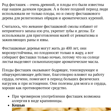
Род фисташек – очень древний, и плоды его были известны
еще нашим далеким предкам. А в более поздний период люди
использовали не только плоды, но и смолу фисташкового
дерева для религиозных обрядов и ароматических курений.
Считалось, что жевание фисташковой смолы избавит от
неприятного запаха изо рта, укрепит зубы и десны. Ее
использовали для приготовления мазей от ревматизма и
заживляющих раны и язвы.
Фисташковые деревья могут жить до 400 лет, они
морозоустойчивы, но плодоносят только в жару, а вот
собирают фисташки только ночью, потому что на солнце
листья выделяют сильнопахнущие ароматические масла.
Плоды фисташек оказывают бодрящее, тонизирующее и
общеукрепляющее действие, благотворно влияют на работу
сердца, печени, помогают в период больших физических
нагрузок и при истощении. Они полезны для мозга и сердца,
хороши как противорвотное средство.
При чрезмерном употреблении фисташек возможна
аллергия в виде крапивницы.
Кешью