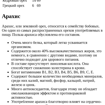
Кедровый орех
14
69
Грецкий орех
6
69
Арахис
Арахис, или земляной орех, относится к семейству бобовых.
Он один из самых распространенных орехов употребляемых в
пищу. Польза арахиса обусловлена его составом.
Очень много белка, который легко усваивается
организмом.
Содержится около 40% высококачественных жиров, это
немного, в сравнении с другими видами, поэтому он
отлично подходит для здорового питания.
В составе присутствует линолевая кислота. Она
способствует снижению холестерина в крови.
Богат витаминами В1, В2, В3, В4, В5, В6, В9, С, Е.
Содержит большое количество необходимых минералов,
среди них калий, магний, фосфор, кальций, натрий,
железо и цинк.
Много антиоксидантов, благодаря этому он обладает
омолаживающим эффектом и противораковой
активностью.
Употребление арахиса благотворно влияет на сердечно-