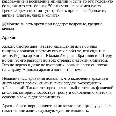
раздражение и воспаление миндалин и сыпь во рту, головную
боль, так что есть больше 50 г в сутки не рекомендуется.
Грецкие орехи не стоит употреблять при кашле, бронхите,
ангине, диатезе, язвах и колитах.
Арахис
Арахис быстро дает чувство насыщения из-за обилия
пищевых волокон, поэтому его так любят те, кто сидит на
диете. Родина арахиса – Южная Америка, Бразилия или Перу,
но сейчас его разводят во всех странах с жарким климатом.
Это не дерево и даже не кустарник: больше всего он похож
на… траву. А плоды арахиса достают из земли.
Недавние исследования показали, что включение арахиса в
диету может помочь снизить риск сердечно-сосудистых
заболеваний. Также этот орех – отличный источник фолиевой
кислоты, которая способствует росту и обновлению клеток и
особенно важна для беременных.
Арахис благотворно влияет на половую потенцию, улучшает
память и внимание, слуховую чувствительность.