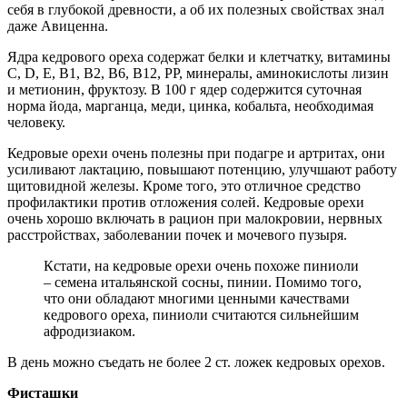
себя в глубокой древности, а об их полезных свойствах знал
даже Авиценна.
Ядра кедрового ореха содержат белки и клетчатку, витамины
С, D, Е, В1, В2, В6, В12, РР, минералы, аминокислоты лизин
и метионин, фруктозу. В 100 г ядер содержится суточная
норма йода, марганца, меди, цинка, кобальта, необходимая
человеку.
Кедровые орехи очень полезны при подагре и артритах, они
усиливают лактацию, повышают потенцию, улучшают работу
щитовидной железы. Кроме того, это отличное средство
профилактики против отложения солей. Кедровые орехи
очень хорошо включать в рацион при малокровии, нервных
расстройствах, заболевании почек и мочевого пузыря.
Кстати, на кедровые орехи очень похоже пиниоли
– семена итальянской сосны, пинии. Помимо того,
что они обладают многими ценными качествами
кедрового ореха, пиниоли считаются сильнейшим
афродизиаком.
В день можно съедать не более 2 ст. ложек кедровых орехов.
Фисташки