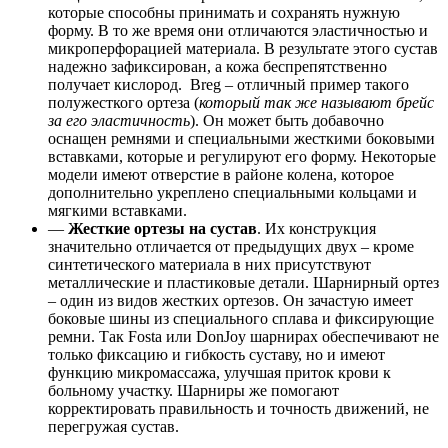
которые способны принимать и сохранять нужную
форму. В то же время они отличаются эластичностью и
микроперфорацией материала. В результате этого сустав
надежно зафиксирован, а кожа беспрепятственно
получает кислород. Breg – отличный пример такого
полужесткого ортеза (
который так же называют брейс
за его эластичность
). Он может быть добавочно
оснащен ремнями и специальными жесткими боковыми
вставками, которые и регулируют его форму. Некоторые
модели имеют отверстие в районе колена, которое
дополнительно укреплено специальными кольцами и
мягкими вставками.
—
Жесткие ортезы на сустав
. Их конструкция
значительно отличается от предыдущих двух – кроме
синтетического материала в них присутствуют
металлические и пластиковые детали. Шарнирный ортез
– один из видов жестких ортезов. Он зачастую имеет
боковые шины из специального сплава и фиксирующие
ремни. Так Fosta или DonJoy шарнирах обеспечивают не
только фиксацию и гибкость суставу, но и имеют
функцию микромассажа, улучшая приток крови к
больному участку. Шарниры же помогают
корректировать правильность и точность движений, не
перегружая сустав.