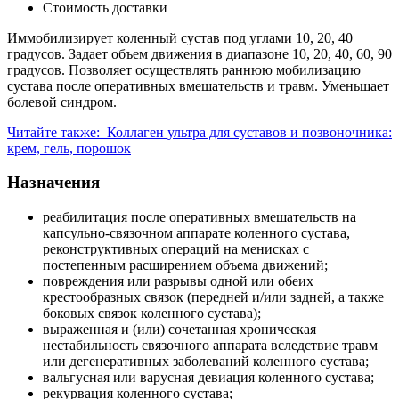
Стоимость доставки
Иммобилизирует коленный сустав под углами 10, 20, 40
градусов. Задает объем движения в диапазоне 10, 20, 40, 60, 90
градусов. Позволяет осуществлять раннюю мобилизацию
сустава после оперативных вмешательств и травм. Уменьшает
болевой синдром.
Читайте также:
Коллаген ультра для суставов и позвоночника:
крем, гель, порошок
Назначения
реабилитация после оперативных вмешательств на
капсульно-связочном аппарате коленного сустава,
реконструктивных операций на менисках с
постепенным расширением объема движений;
повреждения или разрывы одной или обеих
крестообразных связок (передней и/или задней, а также
боковых связок коленного сустава);
выраженная и (или) сочетанная хроническая
нестабильность связочного аппарата вследствие травм
или дегенеративных заболеваний коленного сустава;
вальгусная или варусная девиация коленного сустава;
рекурвация коленного сустава;