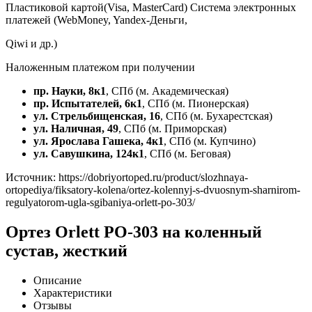
Пластиковой картой(Visa, MasterCard) Система электронных
платежей (WebMoney, Yandex-Деньги,
Qiwi и др.)
Наложенным платежом при получении
пр. Науки, 8к1
, СПб (м. Академическая)
пр. Испытателей, 6к1
, СПб (м. Пионерская)
ул. Стрельбищенская, 16
, СПб (м. Бухарестская)
ул. Наличная, 49
, СПб (м. Приморская)
ул. Ярослава Гашека, 4к1
, СПб (м. Купчино)
ул. Савушкина, 124к1
, СПб (м. Беговая)
Источник:
https://dobriyortoped.ru/product/slozhnaya-
ortopediya/fiksatory-kolena/ortez-kolennyj-s-dvuosnym-sharnirom-
regulyatorom-ugla-sgibaniya-orlett-po-303/
Ортез Orlett PO-303 на коленный
сустав, жесткий
Описание
Характеристики
Отзывы