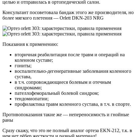
целью и отправилась в ортопедический салон.
Консультант посоветовала бандаж этого же производителя, но
более мягкого плетения — Orlett DKN-203 NRG
Показания к применению:
вторичная реабилитация после травм и операций на
коленном суставе;
гониты;
воспалительно-дегенеративные заболевания коленного
сустава,
в т.ч. сопровождающиеся болевым и отечным
синдромами;
пателлофеморальный болевой синдром;
тендомиопатии;
профилактика травм коленного сустава, в т.ч. в спорте.
Противопоказания такие же — непереносимость и гнойные
раны
Сразу скажу, что это не полный аналог ортеза EKN-212, т.к. в
нем нет рёбер жесткости и разный материал!