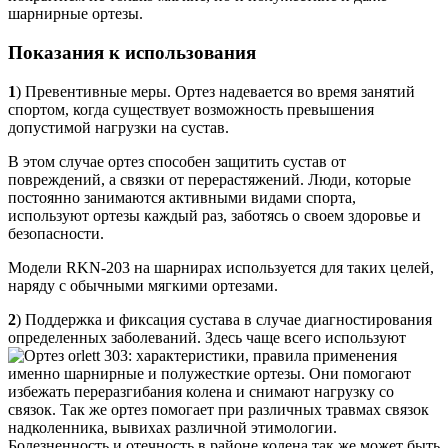
шарнирные ортезы.
Показания к использования
1
) Превентивные меры. Ортез надевается во время занятий
спортом, когда существует возможность превышения
допустимой нагрузки на сустав.
В этом случае ортез способен защитить сустав от
повреждений, а связки от перерастяжений. Люди, которые
постоянно занимаются активными видами спорта,
используют ортезы каждый раз, заботясь о своем здоровье и
безопасности.
Модели RKN-203 на шарнирах используется для таких целей,
наряду с обычными мягкими ортезами.
2
) Поддержка и фиксация сустава в случае диагностирования
определенных заболеваний. Здесь чаще всего используют
именно шарнирные и полужесткие ортезы. Они помогают
избежать переразгибания колена и снимают нагрузку со
связок. Так же ортез помогает при различных травмах связок
надколенника, вывихах различной этимологии.
Болезненность и отечность в районе колена так же может быть