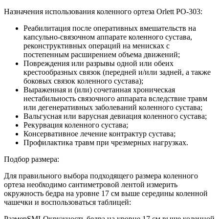
Назначения использования коленного ортеза Orlett PO-303:
Реабилитация после оперативных вмешательств на
капсульно-связочном аппарате коленного сустава,
реконструктивных операций на менисках с
постепенным расширением объема движений;
Повреждения или разрывы одной или обеих
крестообразных связок (передней и/или задней, а также
боковых связок коленного сустава);
Выраженная и (или) сочетанная хроническая
нестабильность связочного аппарата вследствие травм
или дегенеративных заболеваний коленного сустава;
Вальгусная или варусная девиация коленного сустава;
Рекурвация коленного сустава;
Консервативное лечение контрактур сустава;
Профилактика травм при чрезмерных нагрузках.
Подбор размера:
Для правильного выбора подходящего размера коленного
ортеза необходимо сантиметровой лентой измерить
окружность бедра на уровне 17 см выше середины коленной
чашечки и воспользоваться таблицей:
РазмерSMLОкружность бедра на уровне 17 см выше коленной