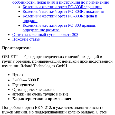
особенности, показания и инструкция по применению
Коленный жесткий ортез PO-303R: функции
Коленный жесткий ортез PO-303R: показания
Коленный жесткий ортез PO-303R: цена и
продажа
Коленный жесткий ортез PO-303 правый:
определение размера
Ортез на коленный сустав орлетт 303
Похожие статьи
Производитель:
ORLETT — бренд ортопедических изделий, входящий в
группу брендов, принадлежащих немецкой производственной
компании Rehard Technologies GmbH.
Цена:
3 400 — 5000 ₽
Где купить:
Ортопедические салоны,
аптеки (но очень трудно найти)
Характеристики и применение:
Попробовав ортез EKN-212, я уже четко знала что искать —
нужен мягкий, но поддерживающий колено бандаж. С этой