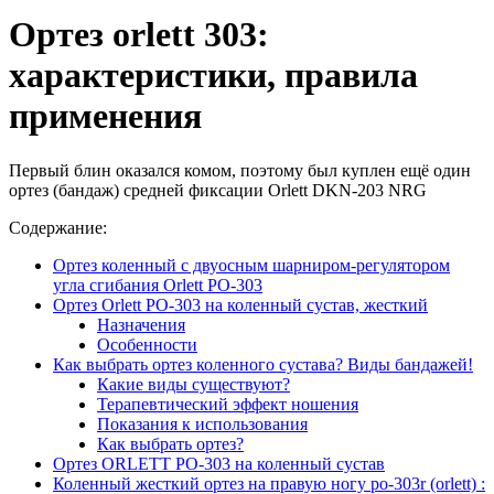
Ортез orlett 303:
характеристики, правила
применения
Первый блин оказался комом, поэтому был куплен ещё один
ортез (бандаж) средней фиксации Orlett DKN-203 NRG
Содержание:
Ортез коленный с двуосным шарниром-регулятором
угла сгибания Orlett PO-303
Ортез Orlett PO-303 на коленный сустав, жесткий
Назначения
Особенности
Как выбрать ортез коленного сустава? Виды бандажей!
Какие виды существуют?
Терапевтический эффект ношения
Показания к использования
Как выбрать ортез?
Ортез ORLETT PO-303 на коленный сустав
Коленный жесткий ортез на правую ногу po-303r (orlett) :