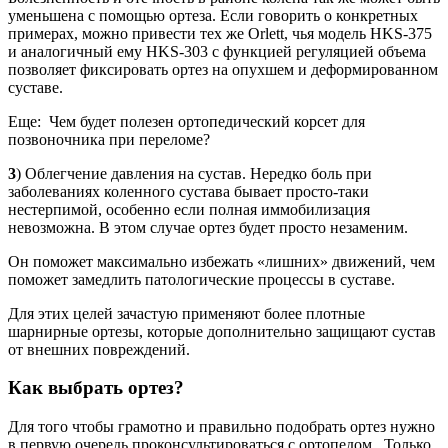
уменьшена с помощью ортеза. Если говорить о конкретных
примерах, можно привести тех же Orlett, чья модель HKS-375
и аналогичный ему HKS-303 с функцией регуляцией объема
позволяет фиксировать ортез на опухшем и деформированном
суставе.
Еще: Чем будет полезен ортопедический корсет для
позвоночника при переломе?
3
) Облегчение давления на сустав. Нередко боль при
заболеваниях коленного сустава бывает просто-таки
нестерпимой, особенно если полная иммобилизация
невозможна. В этом случае ортез будет просто незаменим.
Он поможет максимально избежать «лишних» движений, чем
поможет замедлить патологические процессы в суставе.
Для этих целей зачастую применяют более плотные
шарнирные ортезы, которые дополнительно защищают сустав
от внешних повреждений.
Как выбрать ортез?
Для того чтобы грамотно и правильно подобрать ортез нужно
в первую очередь проконсультироваться с ортопедом. Только