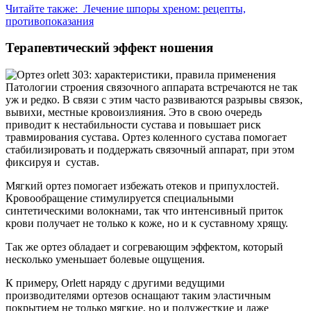
Читайте также:
Лечение шпоры хреном: рецепты,
противопоказания
Терапевтический эффект ношения
Патологии строения связочного аппарата встречаются не так
уж и редко. В связи с этим часто развиваются разрывы связок,
вывихи, местные кровоизлияния. Это в свою очередь
приводит к нестабильности сустава и повышает риск
травмирования сустава. Ортез коленного сустава помогает
стабилизировать и поддержать связочный аппарат, при этом
фиксируя и сустав.
Мягкий ортез помогает избежать отеков и припухлостей.
Кровообращение стимулируется специальными
синтетическими волокнами, так что интенсивный приток
крови получает не только к коже, но и к суставному хрящу.
Так же ортез обладает и согревающим эффектом, который
несколько уменьшает болевые ощущения.
К примеру, Orlett наряду с другими ведущими
производителями ортезов оснащают таким эластичным
покрытием не только мягкие, но и полужесткие и даже