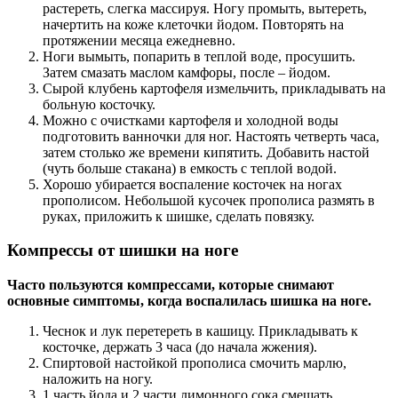
растереть, слегка массируя. Ногу промыть, вытереть,
начертить на коже клеточки йодом. Повторять на
протяжении месяца ежедневно.
Ноги вымыть, попарить в теплой воде, просушить.
Затем смазать маслом камфоры, после – йодом.
Сырой клубень картофеля измельчить, прикладывать на
больную косточку.
Можно с очистками картофеля и холодной воды
подготовить ванночки для ног. Настоять четверть часа,
затем столько же времени кипятить. Добавить настой
(чуть больше стакана) в емкость с теплой водой.
Хорошо убирается воспаление косточек на ногах
прополисом. Небольшой кусочек прополиса размять в
руках, приложить к шишке, сделать повязку.
Компрессы от шишки на ноге
Часто пользуются компрессами, которые снимают
основные симптомы, когда воспалилась шишка на ноге.
Чеснок и лук перетереть в кашицу. Прикладывать к
косточке, держать 3 часа (до начала жжения).
Спиртовой настойкой прополиса смочить марлю,
наложить на ногу.
1 часть йода и 2 части лимонного сока смешать,