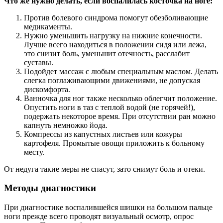
Что же нужно делать, если воспалилась косточка на ноге:
Против болевого синдрома помогут обезболивающие
медикаменты.
Нужно уменьшить нагрузку на нижние конечности.
Лучше всего находиться в положении сидя или лежа,
это снизит боль, уменьшит отечность, расслабит
суставы.
Подойдет массаж с любым специальным маслом. Делать
слегка поглаживающими движениями, не допуская
дискомфорта.
Ванночка для ног также несколько облегчит положение.
Опустить ноги в таз с теплой водой (не горячей!),
подержать некоторое время. При отсутствии ран можно
капнуть немножко йода.
Компрессы из капустных листьев или кожуры
картофеля. Промытые овощи приложить к больному
месту.
От недуга такие меры не спасут, зато снимут боль и отеки.
Методы диагностики
При диагностике воспалившейся шишки на большом пальце
ноги прежде всего проводят визуальный осмотр, опрос