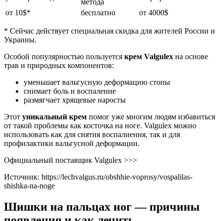
метода
от 10$*
бесплатно
от 4000$
* Сейчас действует специальная скидка для жителей России и
Украины.
Особой популярностью пользуется
крем Valgulex
на основе
трав и природных компонентов:
уменьшает вальгусную деформацию стопы
снимает боль и воспаление
размягчает хрящевые наросты
Этот
уникальный крем
помог уже многим людям избавиться
от такой проблемы как косточка на ноге. Valgulex можно
использовать как для снятия воспалиения, так и для
профилактики вальгусной деформации.
Официальный поставщик Valgulex >>>
Источник:
https://lechvalgus.ru/obshhie-voprosy/vospalilas-
shishka-na-noge
Шишки на пальцах ног — причины
появления и как лечить