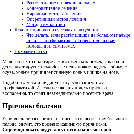
Расположение шишек на пальцах
Консервативное лечение
Народные методы лечения
Оперативный метод лечения
Метод гимнастики
Лечение шишки на суставах пальцев ног
Что делать, если растёт шишка на большом пальце
ноги — профилактика заболевания, первая
помощь при симптомах
Похожие статьи
Мало того, что она омрачает вид женских ножек, так еще и
доставляет другие неудобства: невозможно надеть любимую
обувь, ходьба причиняет сильную боль в шишке на ноге.
Подобного можно не допустить, если заниматься
профилактикой. А если все же появились признаки
воспаления, то стоит незамедлительно посетить врача.
Причины болезни
Если воспалилась шишка на ноге возле основания большого
пальца, значит, это вызвано какими-то причинами.
Спровоцировать недуг могут несколько факторов: