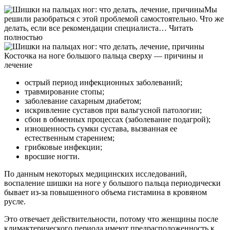
Мы
решили разобраться с этой проблемой самостоятельно. Что же
делать, если все рекомендации специалиста… Читать
полностью
Косточка на ноге большого пальца сверху — причины и
лечение
острый период инфекционных заболеваний;
травмирование стопы;
заболевание сахарным диабетом;
искривление суставов при вальгусной патологии;
сбои в обменных процессах (заболевание подагрой);
изношенность сумки сустава, вызванная ее
естественным старением;
грибковые инфекции;
вросшие ногти.
По данным некоторых медицинских исследований,
воспаление шишки на ноге у большого пальца периодически
бывает из-за повышенного объема гистамина в кровяном
русле.
Это отвечает действительности, потому что женщины после
климактерического периода имеют предрасположенность к