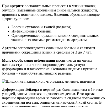
При
артрите
воспалительные процессы в мягких тканях,
опухоли, вызванные скоплением синовиальной жидкости,
приводят к появлению шишек. Явления, обуславливающие
артрит суставов:
Болезнь суставов и тканей (подагра).
Инфекционные болезни.
Одновременные поражения многих соединительных
тканей, вызываемые ревматоидным артритом.
Артриты сопровождаются сильными болями и являются
причинами сокращения жизни в среднем от 3 до 7 лет.
Молоткообразная деформация
проявляется на малых
пальцах ступни и часто сопровождает вальгусную
деформацию и плоскостопие. Основная видимая причина
болезни – узкая обувь маленького размера.
Деформация Тейлора
в первый раз была выявлена в 19 веке
у людей, занимающихся портновским делом. В то время
портные проводили время за работой в сидячем положении со
скрещенными ногами, опираясь на наружный край стопы. В
наши дни причинами искривления мизинца служат: