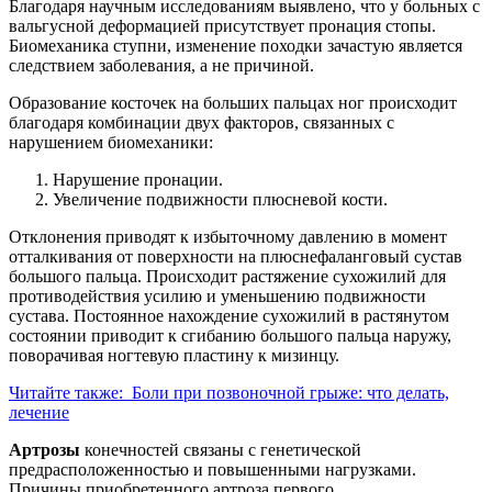
Благодаря научным исследованиям выявлено, что у больных с
вальгусной деформацией присутствует пронация стопы.
Биомеханика ступни, изменение походки зачастую является
следствием заболевания, а не причиной.
Образование косточек на больших пальцах ног происходит
благодаря комбинации двух факторов, связанных с
нарушением биомеханики:
Нарушение пронации.
Увеличение подвижности плюсневой кости.
Отклонения приводят к избыточному давлению в момент
отталкивания от поверхности на плюснефаланговый сустав
большого пальца. Происходит растяжение сухожилий для
противодействия усилию и уменьшению подвижности
сустава. Постоянное нахождение сухожилий в растянутом
состоянии приводит к сгибанию большого пальца наружу,
поворачивая ногтевую пластину к мизинцу.
Читайте также:
Боли при позвоночной грыже: что делать,
лечение
Артрозы
конечностей связаны с генетической
предрасположенностью и повышенными нагрузками.
Причины приобретенного артроза первого