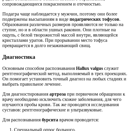
сопровождающиеся покраснением и отечностью.
Подагра чаще наблюдается у мужчин, поэтому они более
подвержены высыпаниям в виде
подагрических тофусов
.
Образования различных размеров проявляются не только на
ступне, но и в области ушных раковин. Они плотные на
ощупь, с белой творожистой массой внутри, являющейся
кристаллами уратов. При прорывании место тофуса
превращается в долго незаживающий свищ.
Диагностика
Основным способом распознавания
Hallux valgus
служит
рентгенографический метод, выполняемый в трех проекциях.
Он помогает установить точный диагноз на любых стадиях и
выбрать правильное лечение.
Для диагностирования
артроза
при первичном обращении к
врачу необходимо исключить схожие заболевания, для чего
изучаются пробы крови. Так же проводятся исследования
суставов: рентгенографические и ультразвуковые.
Для распознавания
бурсита
врачом проводится:
Специальный опрос больного.