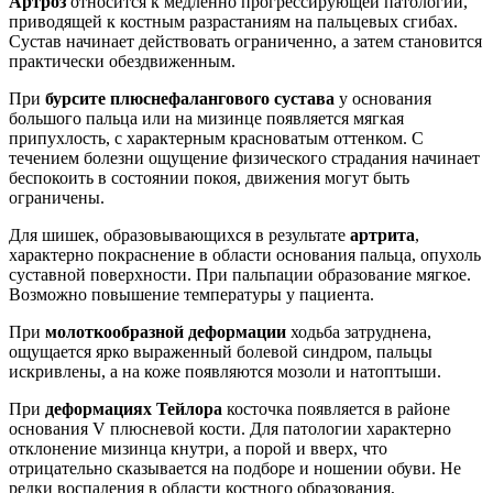
Артроз
относится к медленно прогрессирующей патологии,
приводящей к костным разрастаниям на пальцевых сгибах.
Сустав начинает действовать ограниченно, а затем становится
практически обездвиженным.
При
бурсите плюснефалангового сустава
у основания
большого пальца или на мизинце появляется мягкая
припухлость, с характерным красноватым оттенком. С
течением болезни ощущение физического страдания начинает
беспокоить в состоянии покоя, движения могут быть
ограничены.
Для шишек, образовывающихся в результате
артрита
,
характерно покраснение в области основания пальца, опухоль
суставной поверхности. При пальпации образование мягкое.
Возможно повышение температуры у пациента.
При
молоткообразной деформации
ходьба затруднена,
ощущается ярко выраженный болевой синдром, пальцы
искривлены, а на коже появляются мозоли и натоптыши.
При
деформациях Тейлора
косточка появляется в районе
основания V плюсневой кости. Для патологии характерно
отклонение мизинца кнутри, а порой и вверх, что
отрицательно сказывается на подборе и ношении обуви. Не
редки воспаления в области костного образования,