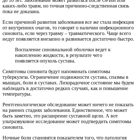
до 10 лет. Заболевание может развиться после ОРВИ или
каких-либо травм, но точная причинно-следственная связь
пока не доказана.
Если причиной развития заболевания все же стала инфекция
от внутренних очагов, то говорят о наличии инфекционного
синовита, если через травму – травматического. Чаще всего
недуг появляется внезапно и развивается достаточно быстро.
Воспаление синовиальной оболочки ведет к
накоплению жидкости, в результате чего
появляется опухоль сустава.
Симптомы синовита будут напоминать симптомы
туберкулеза. Ограничение подвижности сустава, спазмы в
мышцах, боли в суставах. Лихорадочное состояние мы будем
наблюдать в достаточно редких случаях, как и повышение
температуры.
Рентгенологическое обследование может ничего не показать
на ранних стадиях заболевания. Единственное, что может
быть заметно, это расширение суставной щели. А вот
ультразвуковое исследование может подтвердить симптомы
синовита.
Ночные боли становятся показателем того, что патология