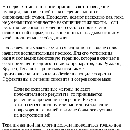
На первых этапах терапии приписывают проведение
пункции, направленной на выведение выпота из
синовиальной сумки. Процедуру делают несколько раз, пока
не уменьшится количество накопившейся жидкости. Если
реактивный синовит коленного сустава протекает в
осложненной форме, то на конечность накладывают шину,
чтобы полностью ее обездвижить.
После лечения может случиться рецидив и в колене снова
начнется воспалительный процесс. Для его устранения
назначают медикаментозную терапию, которая включает в
себя применение одного из таких препаратов, как Румалон,
Бруфен, Гепарин. Прописываются также
противовоспалительные и обезболивающие лекарства.
Эффективны в лечении синовита и согревающие мази.
Если консервативные методы не дают
положительного результата, то принимается
решении о проведении операции. Ее суть
заключается в полном или частичном удалении
поврежденных тканей и замене больного сустава
на искусственный.
Терапия данной патологии должна проводиться только под