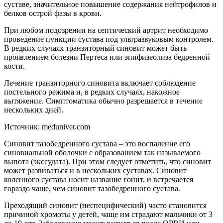
суставе, значительное повышение содержания нейтрофилов и
белков острой фазы в крови.
При любом подозрении на септический артрит необходимо
проведение пункции сустава под ультразвуковым контролем.
В редких случаях транзиторный синовит может быть
проявлением болезни Пертеса или эпифизеолиза бедренной
кости.
Лечение транзиторного синовита включает соблюдение
постельного режима и, в редких случаях, накожное
вытяжение. Симптоматика обычно разрешается в течение
нескольких дней.
Источник: meduniver.com
Синовит тазобедренного сустава – это воспаление его
синовиальной оболочки с образованием так называемого
выпота (экссудата). При этом следует отметить, что синовит
может развиваться и в нескольких суставах. Синовит
коленного сустава носит название гонит, и встречается
гораздо чаще, чем синовит тазобедренного сустава.
Преходящий синовит (неспецифический) часто становится
причиной хромоты у детей, чаще им страдают мальчики от 3