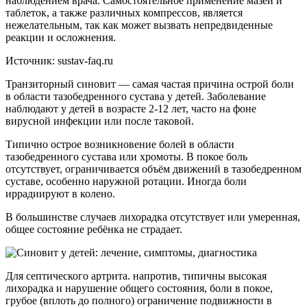
наблюдением врача. Самостоятельное применение мазей и
таблеток, а также различных компрессов, является
нежелательным, так как может вызвать непредвиденные
реакции и осложнения.
Источник: sustav-faq.ru
Транзиторный синовит — самая частая причина острой боли
в области тазобедренного сустава у детей. Заболевание
наблюдают у детей в возрасте 2-12 лет, часто на фоне
вирусной инфекции или после таковой.
Типично острое возникновение болей в области
тазобедренного сустава или хромоты. В покое боль
отсутствует, ограничивается объём движений в тазобедренном
суставе, особенно наружной ротации. Иногда боли
иррадиируют в колено.
В большинстве случаев лихорадка отсутствует или умеренная,
общее состояние ребёнка не страдает.
Для септического артрита. напротив, типичны высокая
лихорадка и нарушение общего состояния, боли в покое,
грубое (вплоть до полного) ограничение подвижности в