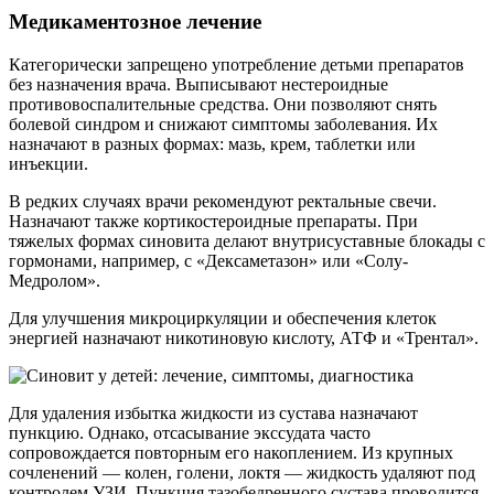
Медикаментозное лечение
Категорически запрещено употребление детьми препаратов
без назначения врача. Выписывают нестероидные
противовоспалительные средства. Они позволяют снять
болевой синдром и снижают симптомы заболевания. Их
назначают в разных формах: мазь, крем, таблетки или
инъекции.
В редких случаях врачи рекомендуют ректальные свечи.
Назначают также кортикостероидные препараты. При
тяжелых формах синовита делают внутрисуставные блокады с
гормонами, например, с «Дексаметазон» или «Солу-
Медролом».
Для улучшения микроциркуляции и обеспечения клеток
энергией назначают никотиновую кислоту, АТФ и «Трентал».
Для удаления избытка жидкости из сустава назначают
пункцию. Однако, отсасывание экссудата часто
сопровождается повторным его накоплением. Из крупных
сочленений — колен, голени, локтя — жидкость удаляют под
контролем УЗИ. Пункция тазобедренного сустава проводится