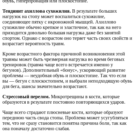
обувь, гиперпронация или плоскостопие.
Тендинит ахиллова сухожилия.
В результате больших
нагрузок на стопу может воспалиться сухожилие,
соединяющее пятку с икроножной мышцей. Ахиллово
сухожилие обычно крепкое и эластичное, так как на него
приходится довольно большая нагрузка даже без занятий
спортом. Однако с возрастом оно теряет часть своих свойств и
возрастает вероятность травм.
Кроме возрастного фактора причиной возникновения этой
травмы может быть чрезмерная нагрузка во время беговых
тренировок (травма чаще всего встречается именно у
бегунов). Дополнительный «бонус», ускоряющий развитие
проблемы — неудобная обувь и плоскостопие. Так что если
вы — бегун с плоскостопием, и выбрали неподходящую обувь
для бега, шансы значительно возрастают.
Стрессовый перелом.
Микротрещины в кости, которые
образуются в результате постоянно повторяющихся ударов.
Чаще всего страдают плюсневые кости, которые образуют
переднюю часть свода стопы. Проблема может усугубляться
тем, что не сразу становится понятна причина боли, так как
она поначалу достаточно слабая.