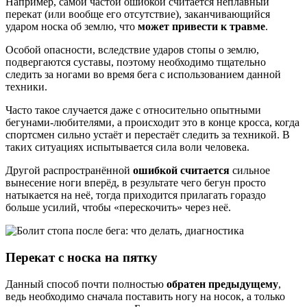
Например, самой частой ошибкой считается неплавный
перекат (или вообще его отсутствие), заканчивающийся
ударом носка об землю, что
может привести к травме
.
Особой опасности, вследствие ударов стопы о землю,
подвергаются суставы, поэтому необходимо тщательно
следить за ногами во время бега с использованием данной
техники.
Часто такое случается даже с относительно опытными
бегунами-любителями, а происходит это в конце кросса, когда
спортсмен сильно устаёт и перестаёт следить за техникой. В
таких ситуациях испытывается сила воли человека.
Другой распространённой
ошибкой считается
сильное
вынесение ноги вперёд, в результате чего бегун просто
натыкается на неё, тогда приходится прилагать гораздо
больше усилий, чтобы «перескочить» через неё.
Перекат с носка на пятку
Данный способ почти полностью
обратен предыдущему
,
ведь необходимо сначала поставить ногу на носок, а только