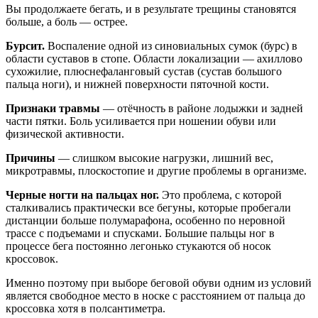
Вы продолжаете бегать, и в результате трещины становятся
больше, а боль — острее.
Бурсит.
Воспаление одной из синовиальных сумок (бурс) в
области суставов в стопе. Области локализации — ахиллово
сухожилие, плюснефаланговый сустав (сустав большого
пальца ноги), и нижней поверхности пяточной кости.
Признаки травмы
— отёчность в районе лодыжки и задней
части пятки. Боль усиливается при ношении обуви или
физической активности.
Причины
— слишком высокие нагрузки, лишний вес,
микротравмы, плоскостопие и другие проблемы в организме.
Черные ногти на пальцах ног.
Это проблема, с которой
сталкивались практически все бегуны, которые пробегали
дистанции больше полумарафона, особенно по неровной
трассе с подъемами и спусками. Большие пальцы ног в
процессе бега постоянно легонько стукаются об носок
кроссовок.
Именно поэтому при выборе беговой обуви одним из условий
является свободное место в носке с расстоянием от пальца до
кроссовка хотя в полсантиметра.