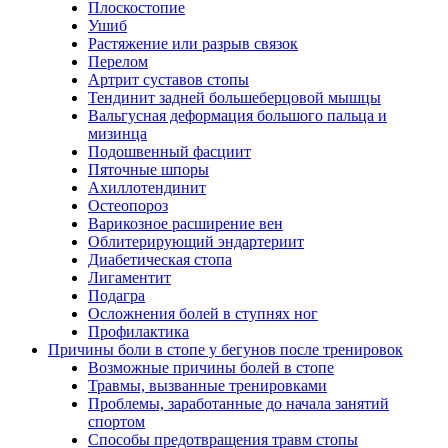
Плоскостопие
Ушиб
Растяжение или разрыв связок
Перелом
Артрит суставов стопы
Тендинит задней большеберцовой мышцы
Вальгусная деформация большого пальца и
мизинца
Подошвенный фасциит
Пяточные шпоры
Ахиллотендинит
Остеопороз
Варикозное расширение вен
Облитерирующий эндартериит
Диабетическая стопа
Лигаментит
Подагра
Осложнения болей в ступнях ног
Профилактика
Причины боли в стопе у бегунов после тренировок
Возможные причины болей в стопе
Травмы, вызванные тренировками
Проблемы, заработанные до начала занятий
спортом
Способы предотвращения травм стопы