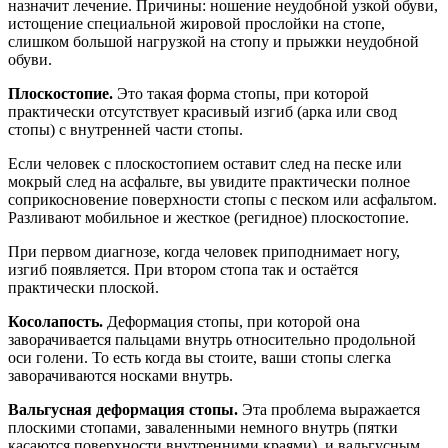
назначит лечение. Причины: ношение неудобной узкой обуви,
истощение специальной жировой прослойки на стопе,
слишком большой нагрузкой на стопу и прыжки неудобной
обуви.
Плоскостопие.
Это такая форма стопы, при которой
практически отсутствует красивый изгиб (арка или свод
стопы) с внутренней части стопы.
Если человек с плоскостопием оставит след на песке или
мокрый след на асфальте, вы увидите практически полное
соприкосновение поверхности стопы с песком или асфальтом.
Разливают мобильное и жесткое (регидное) плоскостопие.
При первом диагнозе, когда человек приподнимает ногу,
изгиб появляется. При втором стопа так и остаётся
практически плоской.
Косолапость.
Деформация стопы, при которой она
заворачивается пальцами внутрь относительно продольной
оси голени. То есть когда вы стоите, ваши стопы слегка
заворачиваются носками внутрь.
Вальгусная деформация стопы.
Эта проблема выражается
плоскими стопами, заваленными немного внутрь (пятки
касаются поверхности внутренними краями), и вальгусным