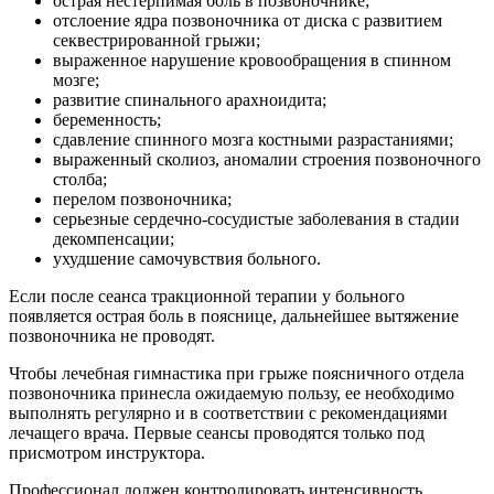
острая нестерпимая боль в позвоночнике;
отслоение ядра позвоночника от диска с развитием
секвестрированной грыжи;
выраженное нарушение кровообращения в спинном
мозге;
развитие спинального арахноидита;
беременность;
сдавление спинного мозга костными разрастаниями;
выраженный сколиоз, аномалии строения позвоночного
столба;
перелом позвоночника;
серьезные сердечно-сосудистые заболевания в стадии
декомпенсации;
ухудшение самочувствия больного.
Если после сеанса тракционной терапии у больного
появляется острая боль в пояснице, дальнейшее вытяжение
позвоночника не проводят.
Чтобы лечебная гимнастика при грыже поясничного отдела
позвоночника принесла ожидаемую пользу, ее необходимо
выполнять регулярно и в соответствии с рекомендациями
лечащего врача. Первые сеансы проводятся только под
присмотром инструктора.
Профессионал должен контролировать интенсивность