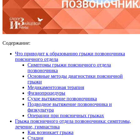
Содержание:
Что приводит к образованию грыжи позвоночника
поясничного отдела
Симптомы грыжи поясничного отдела
позвоночника
Основные методы диагностики поясничной
грыжи
Медикаментозная терапия
Физиопроцедуры
Сухое вытяжение позвоночника
Подводное вытяжение позвоночника и
физкультура
Операции при поясничных грыжах
Грыжа поясничного отдела позвоночника: симптомы,
лечение, гимнастика
Как возникает грыжа
Стадии