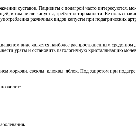
ажении суставов. Пациенты с подагрой часто интересуются, мож
ей, в том числе капусты, требует осторожности. Ее польза зави
 употребления различных видов капусты при подагрических арт
в квашеном виде является наиболее распространенным средством
вывести ураты и остановить патологичную кристаллизацию моче
ием моркови, свеклы, клюквы, яблок. Под запретом при подагре
позволит:
аболевания.