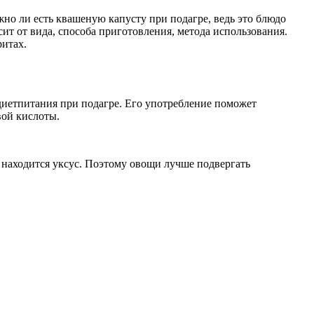
но ли есть квашеную капусту при подагре, ведь это блюдо
сит от вида, способа приготовления, метода использования.
ритах.
 диетпитания при подагре. Его употребление поможет
вой кислоты.
 находится уксус. Поэтому овощи лучше подвергать