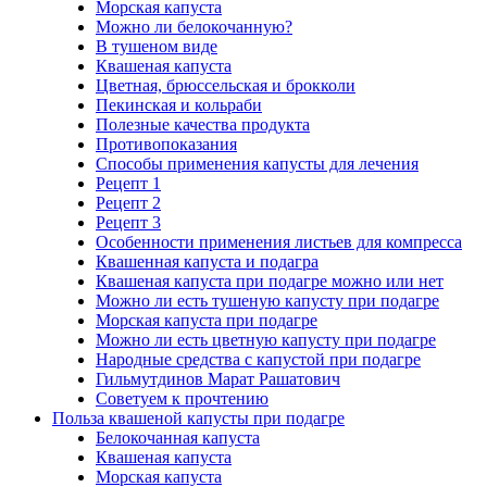
Морская капуста
Можно ли белокочанную?
В тушеном виде
Квашеная капуста
Цветная, брюссельская и брокколи
Пекинская и кольраби
Полезные качества продукта
Противопоказания
Способы применения капусты для лечения
Рецепт 1
Рецепт 2
Рецепт 3
Особенности применения листьев для компресса
Квашенная капуста и подагра
Квашеная капуста при подагре можно или нет
Можно ли есть тушеную капусту при подагре
Морская капуста при подагре
Можно ли есть цветную капусту при подагре
Народные средства с капустой при подагре
Гильмутдинов Марат Рашатович
Советуем к прочтению
Польза квашеной капусты при подагре
Белокочанная капуста
Квашеная капуста
Морская капуста