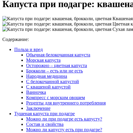
Капуста при подагре: квашена
Квашеная 
Цветная к
Сухая лам
Содержание:
Польза и вред
Обычная белокочанная капуста
Морская капуста
Осторожно – цветная капуста
Брокколи – есть или не есть
Народная медицина
С белокочанной капустой
С квашеной капустой
Ванночка
Компресс с морским овощем
Рецепты для внутреннего потребления
Заключение
Тушеная капуста при подагре
Можно ли при подагре есть капусту?
Состав и свойства
Можно ли капусту есть при подагре?