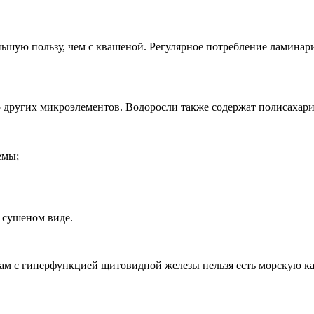
ьшую пользу, чем с квашеной. Регулярное потребление ламинар
ество других микроэлементов. Водоросли также содержат полис
емы;
 сушеном виде.
там с гиперфункцией щитовидной железы нельзя есть морскую ка