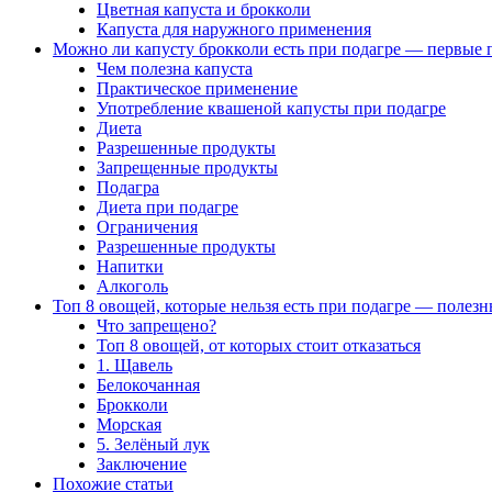
Цветная капуста и брокколи
Капуста для наружного применения
Можно ли капусту брокколи есть при подагре — первые 
Чем полезна капуста
Практическое применение
Употребление квашеной капусты при подагре
Диета
Разрешенные продукты
Запрещенные продукты
Подагра
Диета при подагре
Ограничения
Разрешенные продукты
Напитки
Алкоголь
Топ 8 овощей, которые нельзя есть при подагре — полез
Что запрещено?
Топ 8 овощей, от которых стоит отказаться
1. Щавель
Белокочанная
Брокколи
Морская
5. Зелёный лук
Заключение
Похожие статьи