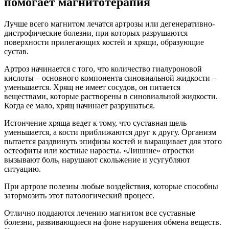
помогает магнитотерапия
Лучше всего магнитом лечатся артрозы или дегенеративно-
дистрофические болезни, при которых разрушаются
поверхности прилегающих костей и хрящи, образующие
сустав.
Артроз начинается с того, что количество гиалуроновой
кислоты – основного компонента синовиальной жидкости –
уменьшается. Хрящ не имеет сосудов, он питается
веществами, которые растворены в синовиальной жидкости.
Когда ее мало, хрящ начинает разрушаться.
Истончение хряща ведет к тому, что суставная щель
уменьшается, а кости приближаются друг к другу. Организм
пытается раздвинуть эпифизы костей и выращивает для этого
остеофиты или костные наросты. «Лишние» отростки
вызывают боль, нарушают скольжение и усугубляют
ситуацию.
При артрозе полезны любые воздействия, которые способны
затормозить этот патологический процесс.
Отлично поддаются лечению магнитом все суставные
болезни, развивающиеся на фоне нарушения обмена веществ.