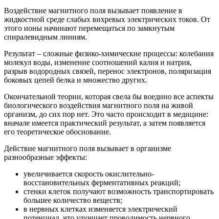
Воздействие магнитного поля вызывает появление в
жидкостной среде слабых вихревых электрических токов. От
этого ионы начинают перемещаться по замкнутым
спиралевидным линиям.
Результат – сложные физико-химические процессы: колебания
молекул воды, изменение соотношений калия и натрия,
разрыв водородных связей, перенос электронов, поляризация
боковых цепей белка и множество других.
Окончательной теории, которая свела бы воедино все аспекты
биологического воздействия магнитного поля на живой
организм, до сих пор нет. Это часто происходит в медицине:
вначале имеется практический результат, а затем появляется
его теоретическое обоснование.
Действие магнитного поля вызывает в организме
разнообразные эффекты:
увеличивается скорость окислительно-
восстановительных ферментативных реакций;
стенки клеток получают возможность транспортировать
большее количество веществ;
в нервных клетках изменяется электрический
потенциал, что улучшает проводимость нервного