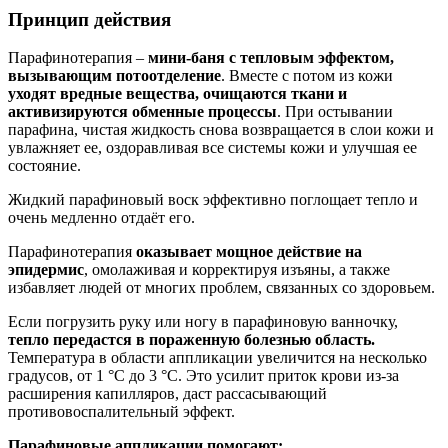
Принцип действия
Парафинотерапия –
мини-баня с тепловым эффектом,
вызывающим потоотделение
. Вместе с потом из кожи
уходят вредные вещества, очищаются ткани и
активизируются обменные процессы
. При остывании
парафина, чистая жидкость снова возвращается в слои кожи и
увлажняет ее, оздоравливая все системы кожи и улучшая ее
состояние.
Жидкий парафиновый воск эффективно поглощает тепло и
очень медленно отдаёт его.
Парафинотерапия
оказывает мощное действие на
эпидермис
, омолаживая и корректируя изъяны, а также
избавляет людей от многих проблем, связанных со здоровьем.
Если погрузить руку или ногу в парафиновую ванночку,
тепло передастся в пораженную болезнью область.
Температура в области аппликации увеличится на несколько
градусов, от 1 °C до 3 °C. Это усилит приток крови из-за
расширения капилляров, даст рассасывающий
противовоспалительный эффект.
Парафиновые аппликации помогают: