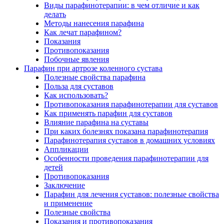
Виды парафинотерапии: в чем отличие и как
делать
Методы нанесения парафина
Как лечат парафином?
Показания
Противопоказания
Побочные явления
Парафин при артрозе коленного сустава
Полезные свойства парафина
Польза для суставов
Как использовать?
Противопоказания парафинотерапии для суставов
Как применять парафин для суставов
Влияние парафина на суставы
При каких болезнях показана парафинотерапия
Парафинотерапия суставов в домашних условиях
Аппликации
Особенности проведения парафинотерапии для
детей
Противопоказания
Заключение
Парафин для лечения суставов: полезные свойства
и применение
Полезные свойства
Показания и противопоказания