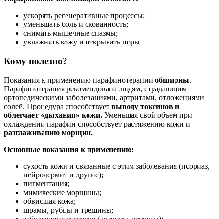
ускорять регенеративные процессы;
уменьшать боль и скованность;
снимать мышечные спазмы;
увлажнять кожу и открывать поры.
Кому полезно?
Показания к применению парафинотерапии
обширны
.
Парафинотерапия рекомендована людям, страдающим
ортопедическими заболеваниями, артритами, отложениями
солей. Процедура способствует
выводу токсинов и
облегчает «дыхания» кожи.
Уменьшая свой объем при
охлаждении парафин способствует растяжению кожи и
разглаживанию морщин.
Основные показания к применению:
сухость кожи и связанные с этим заболевания (псориаз,
нейродермит и другие);
пигментация;
мимические морщины;
обвисшая кожа;
шрамы, рубцы и трещины;
заболевания суставов (артриты, артрозы);