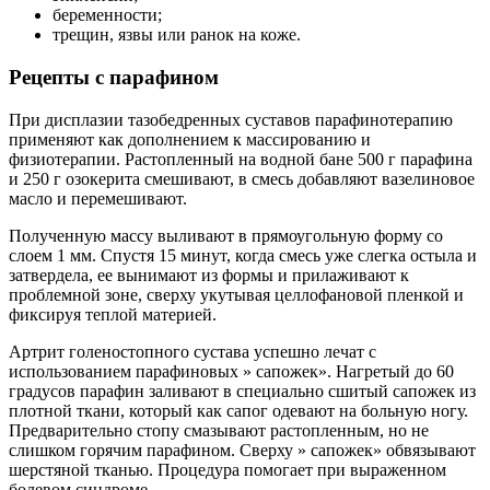
беременности;
трещин, язвы или ранок на коже.
Рецепты с парафином
При дисплазии тазобедренных суставов парафинотерапию
применяют как дополнением к массированию и
физиотерапии. Растопленный на водной бане 500 г парафина
и 250 г озокерита смешивают, в смесь добавляют вазелиновое
масло и перемешивают.
Полученную массу выливают в прямоугольную форму со
слоем 1 мм. Спустя 15 минут, когда смесь уже слегка остыла и
затвердела, ее вынимают из формы и прилаживают к
проблемной зоне, сверху укутывая целлофановой пленкой и
фиксируя теплой материей.
Артрит голеностопного сустава успешно лечат с
использованием парафиновых » сапожек». Нагретый до 60
градусов парафин заливают в специально сшитый сапожек из
плотной ткани, который как сапог одевают на больную ногу.
Предварительно стопу смазывают растопленным, но не
слишком горячим парафином. Сверху » сапожек» обвязывают
шерстяной тканью. Процедура помогает при выраженном
болевом синдроме.