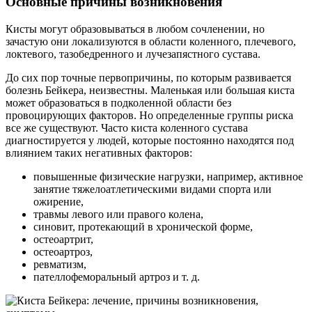
Основные причины возникновения
Кисты могут образовываться в любом сочленении, но
зачастую они локализуются в области коленного, плечевого,
локтевого, тазобедренного и лучезапястного сустава.
До сих пор точные первопричины, по которым развивается
болезнь Бейкера, неизвестны. Маленькая или большая киста
может образоваться в подколенной области без
провоцирующих факторов. Но определенные группы риска
все же существуют. Часто киста коленного сустава
диагностируется у людей, которые постоянно находятся под
влиянием таких негативных факторов:
повышенные физические нагрузки, например, активное
занятие тяжелоатлетическими видами спорта или
ожирение,
травмы левого или правого колена,
синовит, протекающий в хронической форме,
остеоартрит,
остеоартроз,
ревматизм,
пателлофеморальный артроз и т. д.