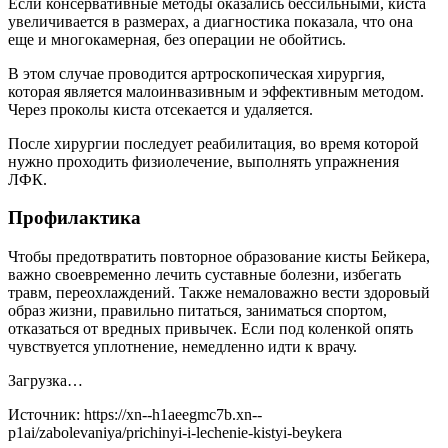
Если консервативные методы оказались бессильными, киста
увеличивается в размерах, а диагностика показала, что она
еще и многокамерная, без операции не обойтись.
В этом случае проводится артроскопическая хирургия,
которая является малоинвазивным и эффективным методом.
Через проколы киста отсекается и удаляется.
После хирургии последует реабилитация, во время которой
нужно проходить физиолечение, выполнять упражнения
ЛФК.
Профилактика
Чтобы предотвратить повторное образование кисты Бейкера,
важно своевременно лечить суставные болезни, избегать
травм, переохлаждений. Также немаловажно вести здоровый
образ жизни, правильно питаться, заниматься спортом,
отказаться от вредных привычек. Если под коленкой опять
чувствуется уплотнение, немедленно идти к врачу.
Загрузка…
Источник:
https://xn--h1aeegmc7b.xn--
p1ai/zabolevaniya/prichinyi-i-lechenie-kistyi-beykera