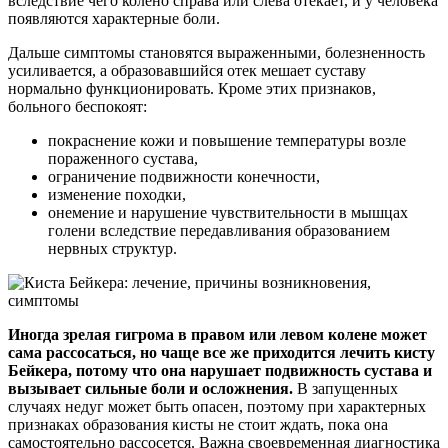
вследствие чего колено справа или слева отекает, и у человека
появляются характерные боли.
Дальше симптомы становятся выраженными, болезненность
усиливается, а образовавшийся отек мешает суставу
нормально функционировать. Кроме этих признаков,
больного беспокоят:
покраснение кожи и повышение температуры возле
пораженного сустава,
ограничение подвижности конечности,
изменение походки,
онемение и нарушение чувствительности в мышцах
голени вследствие передавливания образованием
нервных структур.
Иногда зрелая гигрома в правом или левом колене может
сама рассосаться, но чаще все же приходится лечить кисту
Бейкера, потому что она нарушает подвижность сустава и
вызывает сильные боли и осложнения.
В запущенных
случаях недуг может быть опасен, поэтому при характерных
признаках образования кисты не стоит ждать, пока она
самостоятельно рассосется. Важна своевременная диагностика