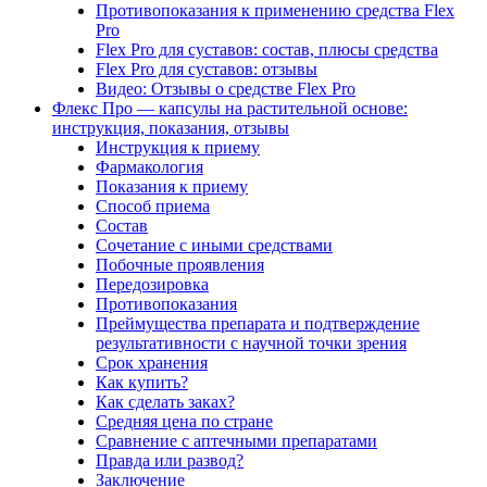
Противопоказания к применению средства Flex
Pro
Flex Pro для суставов: состав, плюсы средства
Flex Pro для суставов: отзывы
Видео: Отзывы о средстве Flex Pro
Флекс Про — капсулы на растительной основе:
инструкция, показания, отзывы
Инструкция к приему
Фармакология
Показания к приему
Способ приема
Состав
Сочетание с иными средствами
Побочные проявления
Передозировка
Противопоказания
Преймущества препарата и подтверждение
результативности с научной точки зрения
Срок хранения
Как купить?
Как сделать заках?
Средняя цена по стране
Сравнение с аптечными препаратами
Правда или развод?
Заключение