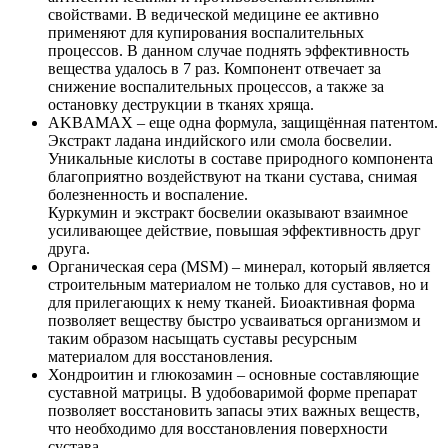
свойствами. В ведической медицине ее активно
применяют для купирования воспалительных
процессов. В данном случае поднять эффективность
вещества удалось в 7 раз. Компонент отвечает за
снижение воспалительных процессов, а также за
остановку деструкции в тканях хряща.
AKBAMAX – еще одна формула, защищённая патентом.
Экстракт ладана индийского или смола босвелии.
Уникальные кислоты в составе природного компонента
благоприятно воздействуют на ткани сустава, снимая
болезненность и воспаление.
Куркумин и экстракт босвелии оказывают взаимное
усиливающее действие, повышая эффективность друг
друга.
Органическая сера (MSM) – минерал, который является
строительным материалом не только для суставов, но и
для прилегающих к нему тканей. Биоактивная форма
позволяет веществу быстро усваиваться организмом и
таким образом насыщать суставы ресурсным
материалом для восстановления.
Хондроитин и глюкозамин – основные составляющие
суставной матрицы. В удобоваримой форме препарат
позволяет восстановить запасы этих важных веществ,
что необходимо для восстановления поверхности
сустава.