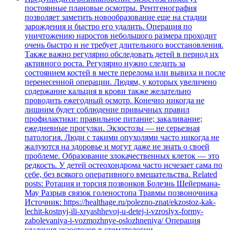
постоянные плановые осмотры. Рентгенография
позволяет заметить новообразование еще на стадии
зарождения и быстро его удалить. Операция по
уничтожению наростов небольшого размера проходит
очень быстро и не требует длительного восстановления.
Также важно регулярно обследовать детей в период их
активного роста. Регулярно нужно следить за
состоянием костей в месте перелома или вывиха и после
перенесенной операции. Людям, у которых увеличено
содержание кальция в крови также желательно
проводить ежегодный осмотр. Конечно никогда не
лишним будет соблюдение привычных правил
профилактики: правильное питание; закаливание;
ежедневные прогулки. Экзостозы — не серьезная
патология. Люди с такими опухолями часто никогда не
жалуются на здоровье и могут даже не знать о своей
проблеме. Образование злокачественных клеток — это
редкость. У детей остеохондрома часто исчезает сама по
себе, без всякого оперативного вмешательства. Related
posts: Ротация и торсия позвонков Болезнь Шейермана-
Мау Разрыв связок голеностопа Травмы позвоночника
Источник: https://healthage.ru/polezno-znat/ekzostoz-kak-
lechit-kostnyj-ili-xryashhevoj-u-detej-i-vzroslyx-formy-
zabolevaniya-i-vozmozhnye-oslozhneniya/ Операция
удаления экзостозов в стоматологии