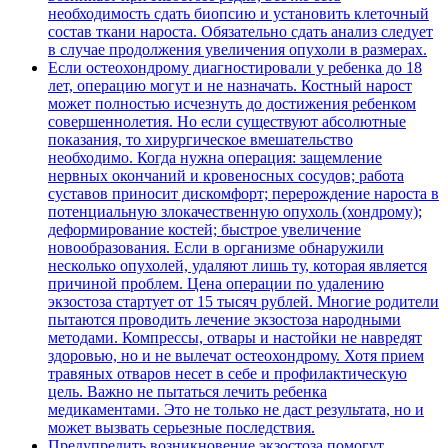
необходимость сдать биопсию и установить клеточный
состав ткани нароста. Обязательно сдать анализ следует
в случае продолжения увеличения опухоли в размерах.
Если остеохондрому диагностировали у ребенка до 18
лет, операцию могут и не назначать. Костный нарост
может полностью исчезнуть до достижения ребенком
совершеннолетия. Но если существуют абсолютные
показания, то хирургическое вмешательство
необходимо. Когда нужна операция: защемление
нервных окончаний и кровеносных сосудов; работа
суставов приносит дискомфорт; перерождение нароста в
потенциальную злокачественную опухоль (хондрому);
деформирование костей; быстрое увеличение
новообразования. Если в организме обнаружили
несколько опухолей, удаляют лишь ту, которая является
причиной проблем. Цена операции по удалению
экзостоза стартует от 15 тысяч рублей. Многие родители
пытаются проводить лечение экзостоза народными
методами. Компрессы, отвары и настойки не навредят
здоровью, но и не вылечат остеохондрому. Хотя прием
травяных отваров несет в себе и профилактическую
цель. Важно не пытаться лечить ребенка
медикаментами. Это не только не даст результата, но и
может вызвать серьезные последствия.
Предупредить возникновение экзостоза помогут