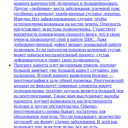
нижних конечностей: бедренных и большеберцовых.
Другие «любимые» места заболевания: плечевой пояс
(особенно ключица); тазобедренные суставы; лопатки.
Изредка: Нет зафиксированных случаев, чтобы
остеохондрома возникала на костях черепа. Опасность
представляют экзостозы позвоночника. Существует
вероятность повреждения спинного мозга, что в свою
очередь провоцирует сбой в работе ЦНС. Даже
доброкачественный дефект мешает нормальной работе
позвонков. Если патология поразила коленный сустав,
может начаться воспалительный процесс, сустав
деформируется и теряет свою подвижность.
Прогресс нароста идет медленным темпом, поэтому
больной замечает уже большой нарост случайно, при
пальпации. Второй вариант выявления болезни —
рентгенография в ходе общей проверки. Рентгеновский
аппарат не фиксирует хрящевые элементы вокруг
остеохондромы, поэтому опухоль является большей чем
на рентгенограмме. Также врач выслушивает жалобы
пациента, изучает возможность наследственности
болезни и другие обстоятельства. Обычно,
рентгеновского снимка бывает достаточно для
обоснования диагноза. Что он показывает: количество
опухолей; их форму; стадию заболевания. И хотя рак
возникает при экзостозе редко, все же есть