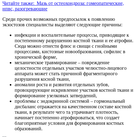
Читайте также:
Мазь от остеохондроза: гомеопатические,
нпвс, разогревающие
Среди прочих возможных предпосылок к появлению
экзостозов специалисты выделяют следующие причины:
инфекции и воспалительные процессы, приводящие к
постепенному разрушению костной ткани и ее атрофии.
Сюда можно отнести флюс и свищи с гнойными
процессами, кистозные новообразования, сифилис в
хронической форме,
механическое травмирование – повреждение
целостности отдельных участков челюстно-лицевого
аппарата может стать причиной фрагментарного
разрушения косной ткани,
аномалии роста и развития отдельных зубов,
провоцирующие искривление участков костной ткани и
формирование узелковых затвердений,
проблемы с эндокринной системой – гормональный
дисбаланс отражается на качественном составе костной
ткани, в результате чего та утрачивает плотность,
начинает постепенно атрофироваться, что создает
благоприятные условия для формирования костных
образований.