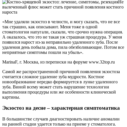
Не
вылеченный флюс может стать причиной появления костного
нароста
«Мне удаляли экзостоз в челюсти, и могу сказать, что не все
так страшно, как описывают. Меня тоже в одной
стоматологии напугали, сказали, что срочно нужна операция.
А оказалось, что это не такая уж страшная процедура. У меня
появился нарост из-за неправильно удаленного зуба. После
удаления день побыла дома, пила обезболивающие. Потом все
неприятные симптомы пошли на убыль».
MarinaF, г. Москва, из переписки на форуме www.32top.ru
Самой же распространенной причиной появления экзостоза
считается сложное удаление зуба мудрости. Костное
новообразование нередко формируется в лунке удаленного
зуба. Виной всему может стать нарушение технологии
выполнения процедуры или же особенности клинической
картины.
Экзостоз на десне – характерная симптоматика
В большинстве случаев диагностировать наличие аномалии
на ранней стадии удается только на приеме у стоматолога.