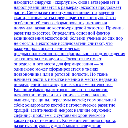
находится снаружи «скорлупы», снова затвердевает и
нарост увеличивается в размерах; экзостоз продолжает
расти. Свое развитие опухоль начинает с хрящевой
ткани, которая затем превращается в костную. Из-за
особенностей своего формирования, патология
получила название костно-хрящевой экзостоз. Причины
развития экзостоза Определить основной фактор
возникновения экзостозной болезни ученые до сих пор
не смогли. Некоторые исследователи считают, что
важную роль играет генетическая
предрасположенность, но официального подтверждения
эта гипотеза не получила. Экзостоз не имеет
определенного места для формирования — он
одинаково может сформироваться в тканях
позвоночника или в ротовой полости. Но ткань
начинает расти в избытке именно в местах недавних
повреждений или хирургического вмешательства.
Внешние факторы, которые влияют на развитие
патологии: острое или хроническое воспаление;
вывихи, трещины, переломы костей; гормональный
сбой; хондроматоз костей; патологическое развитие
хрящей; асептический некроз; наличие опухолей;
сифилис; проблемы с суставами хронического
характера; остеомиелит. Кроме интенсивного роста,
развиться опухоль у детей может вследствие