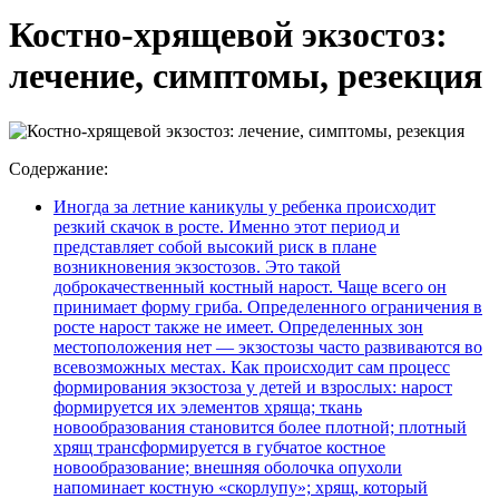
Костно-хрящевой экзостоз:
лечение, симптомы, резекция
Содержание:
Иногда за летние каникулы у ребенка происходит
резкий скачок в росте. Именно этот период и
представляет собой высокий риск в плане
возникновения экзостозов. Это такой
доброкачественный костный нарост. Чаще всего он
принимает форму гриба. Определенного ограничения в
росте нарост также не имеет. Определенных зон
местоположения нет — экзостозы часто развиваются во
всевозможных местах. Как происходит сам процесс
формирования экзостоза у детей и взрослых: нарост
формируется их элементов хряща; ткань
новообразования становится более плотной; плотный
хрящ трансформируется в губчатое костное
новообразование; внешняя оболочка опухоли
напоминает костную «скорлупу»; хрящ, который