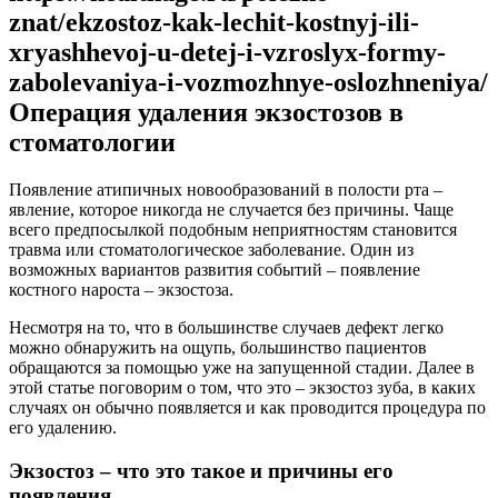
znat/ekzostoz-kak-lechit-kostnyj-ili-
xryashhevoj-u-detej-i-vzroslyx-formy-
zabolevaniya-i-vozmozhnye-oslozhneniya/
Операция удаления экзостозов в
стоматологии
Появление атипичных новообразований в полости рта –
явление, которое никогда не случается без причины. Чаще
всего предпосылкой подобным неприятностям становится
травма или стоматологическое заболевание. Один из
возможных вариантов развития событий – появление
костного нароста – экзостоза.
Несмотря на то, что в большинстве случаев дефект легко
можно обнаружить на ощупь, большинство пациентов
обращаются за помощью уже на запущенной стадии. Далее в
этой статье поговорим о том, что это – экзостоз зуба, в каких
случаях он обычно появляется и как проводится процедура по
его удалению.
Экзостоз – что это такое и причины его
появления