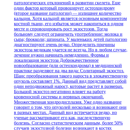
патологических отклонений в развитии скелета. Еще
один фактор который провоцирует остеохондрому
(второе название патологии) — излишнее количество
кальция. Хотя кальций является основным компонентом
костной ткани, его избыток может накопиться в одном
месте и спровоцировать рост экзостозов. Тогда
больному следует ограничить употребление: молока и
сыра; брокколи; шпината. У маленьких детей патологию
диагностируют очень редко. Определить причины
экзостоза медикам удается не всегда. Но в любом случае,
лечение нужно начинать немедленно. Формы и
локализация экзостоза Доброкачественное
новообразование (или остеохондрома) в медицинской
практике разделяют на два вида: Солитарный экзостоз.
Шанс преобразования такого нароста в злокачественную
опухоль составляет 1%. Данный вид представляет собой
один неподвижный нарост, которые растет в размерах.
Большой экзостоз негативно влияет на работу
кровеносной системы и нервных окончаний.
Множественная хондродисплазия. Уже одно название
говорит о том, что опухолей несколько и возникают они
в разных местах. Данный вид встречается редко, но
ученые рассматривают его как, наследственную
болезнь. Согласно статистическим данным, более 50%
случаев экзостозной болезни возникают в костях