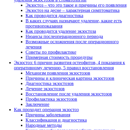
Экзостоз – что это такое и причины его появления
Экзостоз на десне – характерная симптоматика
Как проводится диагностика
В каких случаях назначают удаление, какие есть
противопоказания
Как проводится удаление экзостоза
Нюансы послеоперационного периода
Возможные осложнения после операционного
лечения
Советы по профилактике
Примерная стоимость процедуры
Экзостоз: 6 причин развития остеофитов, 4 показания к
оперативному лечению, 5 правил восстановления
Механизм появления экзостозов
Причины и клиническая картина экзостозов
Диагностика экзостозов
Лечение экзостозов
Восстановление после удаления экзостозов
Профилактика экзостозов
Заключение
Как проходит операция экзостоз
Причины заболевания
Классификация и диагностика
Народные методы