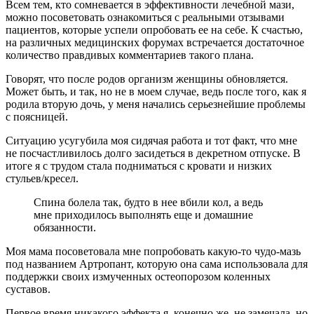
Всем тем, кто сомневается в эффективности лечебной мази,
можно посоветовать ознакомиться с реальными отзывами
пациентов, которые успели опробовать ее на себе. К счастью,
на различных медицинских форумах встречается достаточное
количество правдивых комментариев такого плана.
Говорят, что после родов организм женщины обновляется.
Может быть, и так, но не в моем случае, ведь после того, как я
родила вторую дочь, у меня начались серьезнейшие проблемы
с поясницей.
Ситуацию усугубила моя сидячая работа и тот факт, что мне
не посчастливилось долго засидеться в декретном отпуске. В
итоге я с трудом стала подниматься с кровати и низких
стульев/кресел.
Спина болела так, будто в нее вбили кол, а ведь
мне приходилось выполнять еще и домашние
обязанности.
Моя мама посоветовала мне попробовать какую-то чудо-мазь
под названием Артропант, которую она сама использовала для
поддержки своих измученных остеопорозом коленных
суставов.
Первое время никакого эффекта я, конечно же, не замечала, но