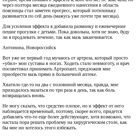
через полтора месяца ежедневного нанесения в область
поясницы стал заметен прогресс, который потихоньку
развивается по сей день (мажусь уже почти три месяца).
Для усиления эффекта я добавила разминку и ежевечерние
пешие прогулки с детьми. Пока довольна, хотя не знаю, буду
ли я продлевать лечение, так как мазь заканчивается.
Антонина, Новороссийск
Вот уже не первый год мучаюсь от артроза, который просто
«убил» мои суставы в ногах. Ходить стало невмоготу, и врач
посоветовал принимать Артропант, предложив мне
приобрести мазь прямо в больничной аптеке.
Хватило где-то на два с половиной месяца, правда, мне
приходилось мазаться по три раза в день, так как боль
возвращалась вновь.
Не могу сказать, что средство плохое, но и эффект от него
наблюдается временный, поэтому, скорее всего, придется
добавлять что-то еще более действующее, хотя возможно, что
настала пора решать проблему на хирургическом столе, как
бы мне ни хотелось этого избежать.