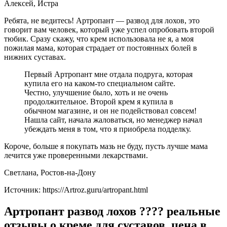
Алексей, Истра
Ребята, не ведитесь! Артропант — развод для лохов, это
говорит вам человек, который уже успел опробовать второй
тюбик. Сразу скажу, что крем использовала не я, а моя
пожилая мама, которая страдает от постоянных болей в
нижних суставах.
Первый Артропант мне отдала подруга, которая
купила его на каком-то специальном сайте.
Честно, улучшение было, хоть и не очень
продолжительное. Второй крем я купила в
обычном магазине, и он не подействовал совсем!
Нашла сайт, начала жаловаться, но менеджер начал
убеждать меня в том, что я приобрела подделку.
Короче, больше я покупать мазь не буду, пусть лучше мама
лечится уже проверенными лекарствами.
Светлана, Ростов-на-Дону
Источник:
https://Artroz.guru/artropant.html
Артропант развод лохов ???? реальные
отзывы о креме для суставов, цена в