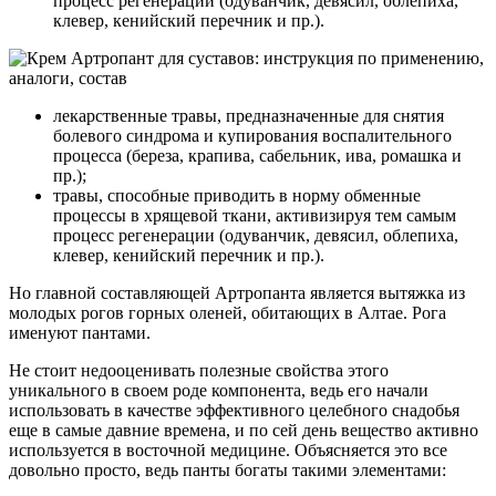
процесс регенерации (одуванчик, девясил, облепиха,
клевер, кенийский перечник и пр.).
лекарственные травы, предназначенные для снятия
болевого синдрома и купирования воспалительного
процесса (береза, крапива, сабельник, ива, ромашка и
пр.);
травы, способные приводить в норму обменные
процессы в хрящевой ткани, активизируя тем самым
процесс регенерации (одуванчик, девясил, облепиха,
клевер, кенийский перечник и пр.).
Но главной составляющей Артропанта является вытяжка из
молодых рогов горных оленей, обитающих в Алтае. Рога
именуют пантами.
Не стоит недооценивать полезные свойства этого
уникального в своем роде компонента, ведь его начали
использовать в качестве эффективного целебного снадобья
еще в самые давние времена, и по сей день вещество активно
используется в восточной медицине. Объясняется это все
довольно просто, ведь панты богаты такими элементами: