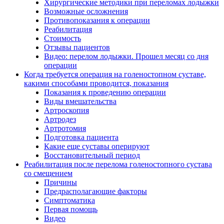
Хирургические методики при переломах лодыжки
Возможные осложнения
Противопоказания к операции
Реабилитация
Стоимость
Отзывы пациентов
Видео: перелом лодыжки. Прошел месяц со дня
операции
Когда требуется операция на голеностопном суставе,
какими способами проводится, показания
Показания к проведению операции
Виды вмешательства
Артроскопия
Артродез
Артротомия
Подготовка пациента
Какие еще суставы оперируют
Восстановительный период
Реабилитация после перелома голеностопного сустава
со смещением
Причины
Предрасполагающие факторы
Симптоматика
Первая помощь
Видео