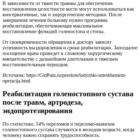
В зависимости от тяжести травмы для обеспечения
восстановления целостности кости могут использоваться как
консервативные, так и хирургические методики. После
завершения лечения больному нужно программа
реабилитации, обеспечивающая максимальное
восстановление функций голеностопа и стопы.
От своевременности обращения к доктору зависит
успешность выздоровления и сроки реабилитации. Запоздалое
посещение врача приведет к сложному хирургическому
вмешательству с дальнейшим длительным и тяжелым
восстановительным периодом.
Источник:
https://GidPain.ru/perelom/lodyzhki-smeshheniem-
operacija.html
Реабилитация голеностопного сустава
после травм, артродеза,
эндопротезирования
По статистике, 54% переломов и переломо-вывихов
голеностопного сустава случаются в молодом возрасте, когда
человеку важно сохранять трудоспособность.