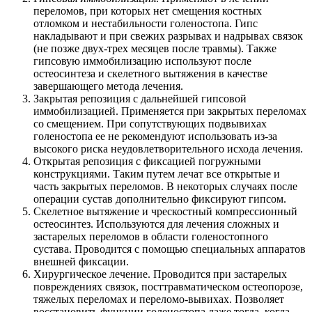
переломов, при которых нет смещения костных
отломком и нестабильности голеностопа. Гипс
накладывают и при свежих разрывах и надрывах связок
(не позже двух-трех месяцев после травмы). Также
гипсовую иммобилизацию используют после
остеосинтеза и скелетного вытяжения в качестве
завершающего метода лечения.
Закрытая репозиция с дальнейшей гипсовой
иммобилизацией. Применяется при закрытых переломах
со смещением. При сопутствующих подвывихах
голеностопа ее не рекомендуют использовать из-за
высокого риска неудовлетворительного исхода лечения.
Открытая репозиция с фиксацией погружными
конструкциями. Таким путем лечат все открытые и
часть закрытых переломов. В некоторых случаях после
операции сустав дополнительно фиксируют гипсом.
Скелетное вытяжение и чрескостный компрессионный
остеосинтез. Используются для лечения сложных и
застарелых переломов в области голеностопного
сустава. Проводится с помощью специальных аппаратов
внешней фиксации.
Хирургическое лечение. Проводится при застарелых
повреждениях связок, посттравматическом остеопорозе,
тяжелых переломах и переломо-вывихах. Позволяет
восстановить функции голеностопа даже тогда, когда