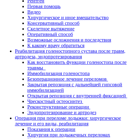
Рентген
Первая помощь
Видео
Хирургическое и иное вмешательство
Консервативный способ
Скелетное вытяжение
Оперативный способ
Возможные осложнения и последствия
К какому врачу обратиться
Реабилитация голеностопного сустава после травм,
артродеза, эндопротезирования
Как восстановить функции голеностопа после
травмы
Иммобилизация голеностопа
Безоперационное лечение переломов
Закрытая репозиция с дальнейшей гипсовой
иммобилизацией
Открытая репозиция с внутренней фиксацией
Чрескостный остеосинтез
Реконструктивные операции
Эндопротезирование и артродез
Операция при переломе лодыжки: хирургическое
лечение и его виды, реабилитация
Показания к операции
Хирургия при лодыжечных переломах