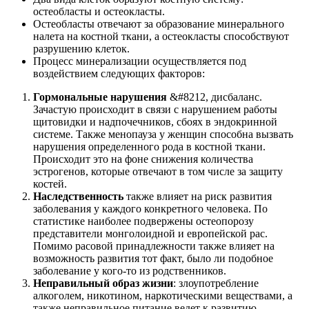
остеобласты и остеокласты.
Остеобласты отвечают за образование минерального
налета на костной ткани, а остеокласты способствуют
разрушению клеток.
Процесс минерализации осуществляется под
воздействием следующих факторов:
Гормональные нарушения
&#8212, дисбаланс.
Зачастую происходит в связи с нарушением работы
щитовидки и надпочечников, сбоях в эндокринной
системе. Также менопауза у женщин способна вызвать
нарушения определенного рода в костной ткани.
Происходит это на фоне снижения количества
эстрогенов, которые отвечают в том числе за защиту
костей.
Наследственность
также влияет на риск развития
заболевания у каждого конкретного человека. По
статистике наиболее подвержены остеопорозу
представители монголоидной и европейской рас.
Помимо расовой принадлежности также влияет на
возможность развития тот факт, было ли подобное
заболевание у кого-то из родственников.
Неправильный образ жизни
: злоупотребление
алкоголем, никотином, наркотическими веществами, а
также неправильное питание ведет к развитию