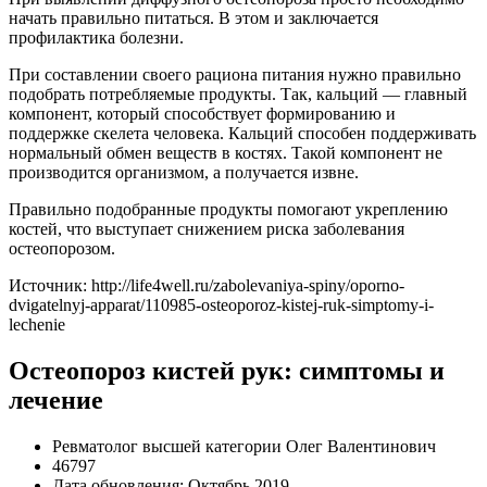
начать правильно питаться. В этом и заключается
профилактика болезни.
При составлении своего рациона питания нужно правильно
подобрать потребляемые продукты. Так, кальций — главный
компонент, который способствует формированию и
поддержке скелета человека. Кальций способен поддерживать
нормальный обмен веществ в костях. Такой компонент не
производится организмом, а получается извне.
Правильно подобранные продукты помогают укреплению
костей, что выступает снижением риска заболевания
остеопорозом.
Источник:
http://life4well.ru/zabolevaniya-spiny/oporno-
dvigatelnyj-apparat/110985-osteoporoz-kistej-ruk-simptomy-i-
lechenie
Остеопороз кистей рук: симптомы и
лечение
Ревматолог высшей категории Олег Валентинович
46797
Дата обновления: Октябрь 2019