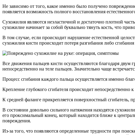
Не зависимо от того, какое именно было получено повреждение
появляется возможность полного восстановления естественно
Сухожилия являются неэластичной и достаточно плотной часть
сухожилие начинает за собой буквально тянуть кость, что прив
В том случае, если происходит нарушение естественной целос
сухожилия кисти происходит потеря разгибания либо сгибания
Все движения пальцев кисти осуществляются благодаря двум г
непосредственно на теле пальцев. Значительно чаще встречае
Процесс сгибания каждого пальца осуществляется именно благ
Крепление глубокого сгибателя происходит непосредственно к н
К средней фаланге прикрепляется поверхностный сгибатель, пр
В состоянии довольно сильного натяжения находятся сухожилия
его проксимальный конец, который находится ближе к централ
повреждения.
Из-за того, что появляются определенные трудности при поис