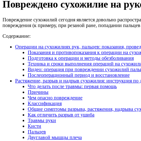
Повреждено сухожилие на рук
Повреждение сухожилий сегодня является довольно распростран
повреждения (к примеру, при резаной ране, попадании пальце
Содержание:
Операции на сухожилиях рук, пальцев: показания, прове
Показания и противопоказания к операции на сухо
Подготовка к операции и методы обезболивания
Техника и сроки выполнения операций на сухожил
Видео: операция при повреждении сухожилий паль
Послеоперационный период и восстановление
Растяжение, разрыв и надрыв сухожилия: инструкция по
Что делать после травмы: первая помощь
Причины
Чем опасно повреждение
Классификация
Общие симптомы разрыва, растяжения, надрыва с
Как отличить разрыв от ушиба
Травмы руки
Кисти
Пальцев
Двуглавой мышцы плеча