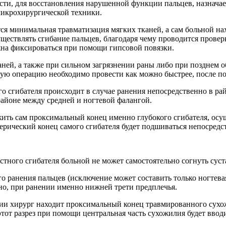
ти, для восстановления нарушенной функции пальцев, назначае
микрохирургической техники.
ся минимальная травматизация мягких тканей, а сам больной на
уществлять сгибание пальцев, благодаря чему проводится прове
на фиксироваться при помощи гипсовой повязки.
аней, а также при сильном загрязнении раны либо при позднем 
ую операцию необходимо провести как можно быстрее, после п
 сгибателя происходит в случае ранения непосредственно в рай
 районе между средней и ногтевой фалангой.
ить сам проксимальный конец именно глубокого сгибателя, осущ
рический конец самого сгибателя будет подшиваться непосредст
ого сгибателя больной не может самостоятельно согнуть суста
ранения пальцев (исключение может составить только ногтевая 
чно, при ранении именно нижней трети предплечья.
ции хирург находит проксимальный конец травмированного сухо
тот разрез при помощи центральная часть сухожилия будет ввод