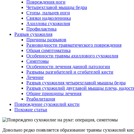
Повреждения ноги
Четырехглавой мышцы бедра
Стопы, пальцев ноги
Связки надколенника
Ахиллова сухожилия
Профилактика
Разрыв сухожилия
Причины разрывов
Разновидности травматического повреждения
Общая симптоматика
Особенности травмы ахиллового сухожилия
Симптомы
Особенности лечения данной патологии
Разрывы разгибателей и сгибателей кисти
Лечение
Разрыв сухожилия четырехглавой мышцы бедра
Разрыв сухожилий двуглавой мышцы плеча, надос
Общие принципы лечения
Реабилитация
Повреждение сухожилий кисти
Похожие статьи
Довольно редко появляется образование травмы сухожилий кис