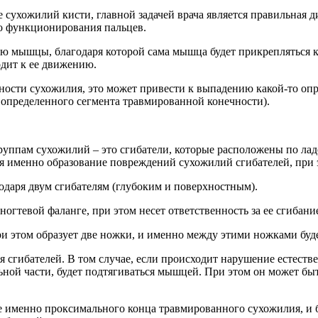
 сухожилий кисти, главной задачей врача является правильная д
го функционирования пальцев.
ю мышцы, благодаря которой сама мышца будет прикрепляться к 
одит к ее движению.
тности сухожилия, это может привести к выпадению какой-то оп
 определенного сегмента травмированной конечности).
руппам сухожилий – это сгибатели, которые расположены по ла
тся именно образование повреждений сухожилий сгибателей, при
одаря двум сгибателям (глубоким и поверхностным).
огтевой фаланге, при этом несет ответственность за ее сгибани
и этом образует две ножки, и именно между этими ножками буде
 сгибателей. В том случае, если происходит нарушение естествен
ьной части, будет подтягиваться мышцей. При этом он может бы
ке именно проксимального конца травмированного сухожилия, и 