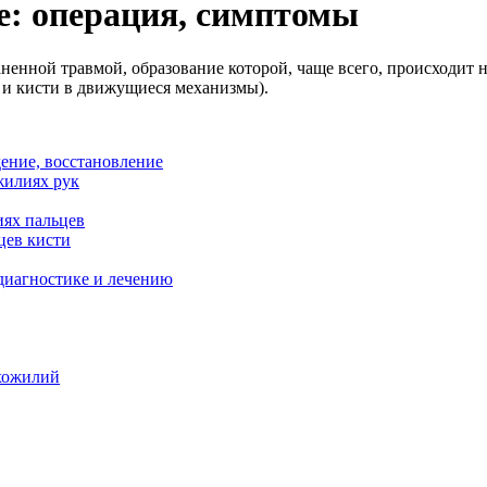
е: операция, симптомы
енной травмой, образование которой, чаще всего, происходит н
в и кисти в движущиеся механизмы).
дение, восстановление
жилиях рук
иях пальцев
цев кисти
 диагностике и лечению
ухожилий