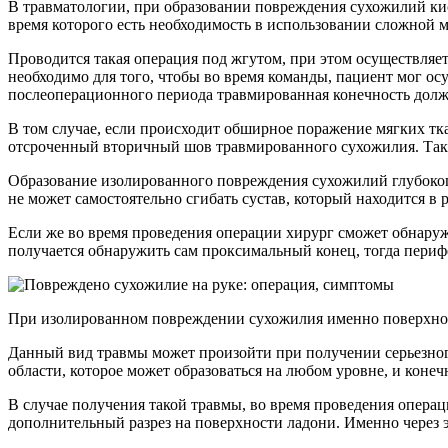
В травматологии, при образовании повреждения сухожилий кис
время которого есть необходимость в использовании сложной 
Проводится такая операция под жгутом, при этом осуществляет
необходимо для того, чтобы во время команды, пациент мог ос
послеоперационного периода травмированная конечность долж
В том случае, если происходит обширное поражение мягких тк
отсроченный вторичный шов травмированного сухожилия. Так
Образование изолированного повреждения сухожилий глубокого
не может самостоятельно сгибать сустав, который находится в
Если же во время проведения операции хирург сможет обнаруж
получается обнаружить сам проксимальный конец, тогда перифе
При изолированном повреждении сухожилия именно поверхностн
Данный вид травмы может произойти при получении серьезного 
области, которое может образоваться на любом уровне, и коне
В случае получения такой травмы, во время проведения опера
дополнительный разрез на поверхности ладони. Именно через э