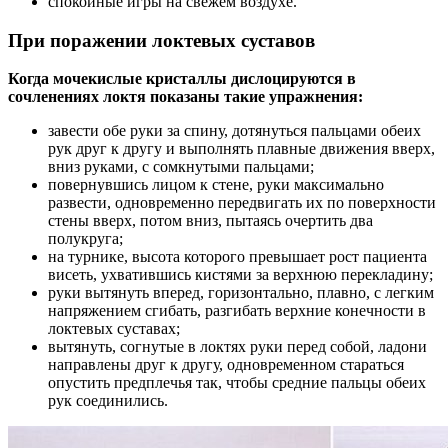
спокойные игры на свежем воздухе.
При поражении локтевых суставов
Когда мочекислые кристаллы дислоцируются в
сочленениях локтя показаны такие упражнения:
завести обе руки за спину, дотянуться пальцами обеих
рук друг к другу и выполнять плавные движения вверх,
вниз руками, с сомкнутыми пальцами;
повернувшись лицом к стене, руки максимально
развести, одновременно передвигать их по поверхности
стены вверх, потом вниз, пытаясь очертить два
полукруга;
на турнике, высота которого превышает рост пациента
висеть, ухватившись кистями за верхнюю перекладину;
руки вытянуть вперед, горизонтально, плавно, с легким
напряжением сгибать, разгибать верхние конечности в
локтевых суставах;
вытянуть, согнутые в локтях руки перед собой, ладони
направлены друг к другу, одновременном стараться
опустить предплечья так, чтобы средние пальцы обеих
рук соединились.