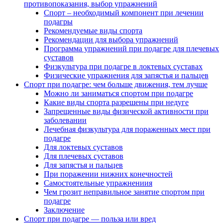
противопоказания, выбор упражнений
Спорт – необходимый компонент при лечении
подагры
Рекомендуемые виды спорта
Рекомендации для выбора упражнений
Программа упражнений при подагре для плечевых
суставов
Физкультура при подагре в локтевых суставах
Физические упражнения для запястья и пальцев
Спорт при подагре: чем больше движения, тем лучше
Можно ли заниматься спортом при подагре
Какие виды спорта разрешены при недуге
Запрещенные виды физической активности при
заболевании
Лечебная физкультура для пораженных мест при
подагре
Для локтевых суставов
Для плечевых суставов
Для запястья и пальцев
При поражении нижних конечностей
Самостоятельные упражнениия
Чем грозит неправильное занятие спортом при
подагре
Заключение
Спорт при подагре — польза или вред