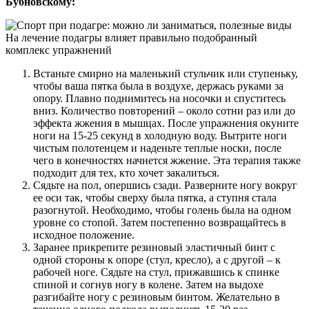
Бубновскому:
На лечение подагры влияет правильно подобранный
комплекс упражнений
Встаньте смирно на маленький стульчик или ступеньку,
чтобы ваша пятка была в воздухе, держась руками за
опору. Плавно поднимитесь на носочки и спуститесь
вниз. Количество повторений – около сотни раз или до
эффекта жжения в мышцах. После упражнения окуните
ноги на 15-25 секунд в холодную воду. Вытрите ноги
чистым полотенцем и наденьте теплые носки, после
чего в конечностях начнется жжение. Эта терапия также
подходит для тех, кто хочет закалиться.
Сядьте на пол, опершись сзади. Разверните ногу вокруг
ее оси так, чтобы сверху была пятка, а ступня стала
разогнутой. Необходимо, чтобы голень была на одном
уровне со стопой. Затем постепенно возвращайтесь в
исходное положение.
Заранее прикрепите резиновый эластичный бинт с
одной стороны к опоре (стул, кресло), а с другой – к
рабочей ноге. Сядьте на стул, прижавшись к спинке
спиной и согнув ногу в колене. Затем на выдохе
разгибайте ногу с резиновым бинтом. Желательно в