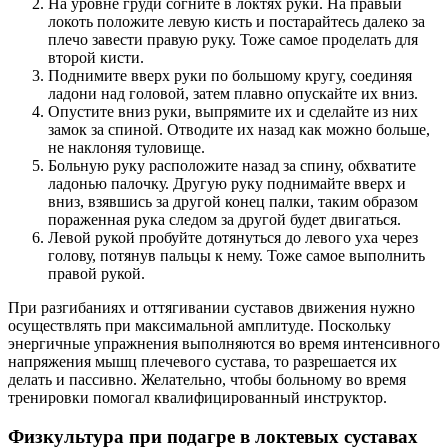
На уровне груди согните в локтях руки. На правый
локоть положите левую кисть и постарайтесь далеко за
плечо завести правую руку. Тоже самое проделать для
второй кисти.
Поднимите вверх руки по большому кругу, соединяя
ладони над головой, затем плавно опускайте их вниз.
Опустите вниз руки, выпрямите их и сделайте из них
замок за спиной. Отводите их назад как можно больше,
не наклоняя туловище.
Больную руку расположите назад за спину, обхватите
ладонью палочку. Другую руку поднимайте вверх и
вниз, взявшись за другой конец палки, таким образом
пораженная рука следом за другой будет двигаться.
Левой рукой пробуйте дотянуться до левого уха через
голову, потянув пальцы к нему. Тоже самое выполнить
правой рукой.
При разгибаниях и оттягивании суставов движения нужно
осуществлять при максимальной амплитуде. Поскольку
энергичные упражнения выполняются во время интенсивного
напряжения мышц плечевого сустава, то разрешается их
делать и пассивно. Желательно, чтобы больному во время
тренировки помогал квалифицированный инструктор.
Физкультура при подагре в локтевых суставах