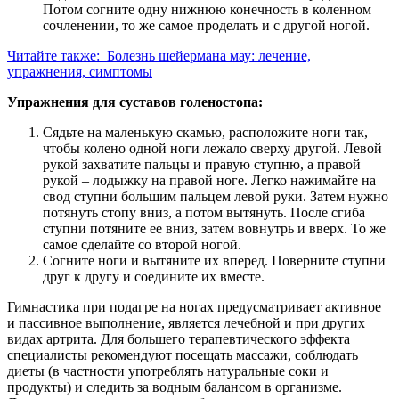
Потом согните одну нижнюю конечность в коленном
сочленении, то же самое проделать и с другой ногой.
Читайте также:
Болезнь шейермана мау: лечение,
упражнения, симптомы
Упражнения для суставов голеностопа:
Сядьте на маленькую скамью, расположите ноги так,
чтобы колено одной ноги лежало сверху другой. Левой
рукой захватите пальцы и правую ступню, а правой
рукой – лодыжку на правой ноге. Легко нажимайте на
свод ступни большим пальцем левой руки. Затем нужно
потянуть стопу вниз, а потом вытянуть. После сгиба
ступни потяните ее вниз, затем вовнутрь и вверх. То же
самое сделайте со второй ногой.
Согните ноги и вытяните их вперед. Поверните ступни
друг к другу и соедините их вместе.
Гимнастика при подагре на ногах предусматривает активное
и пассивное выполнение, является лечебной и при других
видах артрита. Для большего терапевтического эффекта
специалисты рекомендуют посещать массажи, соблюдать
диеты (в частности употреблять натуральные соки и
продукты) и следить за водным балансом в организме.