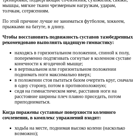
мышцы, мягкие ткани чрезмерным нагрузкам, ударам,
толчкам, сотрясениям.
По этой причине лучше не заниматься футболом, хоккеем,
прыжками на батуте, в длину.
Чтобы восстановить подвижность суставов тазобедренных
рекомендовано выполнять щадящую гимнастику:
находясь в горизонтальном положении, спиной к полу,
попеременно подтягивать согнутые в коленном суставе
конечности к ягодичной мышце;
в вертикальном или горизонтальном положении
поднимать ноги максимально вверх;
в положении стоя пытаться базом очертить круг, сначала
в одну сторону, потом в противоположную;
сидя на гимнастическом мяче, расставив ноги на
расстояние ширины плеч плавно приседать, потом
приподниматься.
Когда поражены суставные поверхности коленного
сочленения, в комплекс упражнений входят:
ходьба на месте, поднимая высоко колени (насколько
возможно);