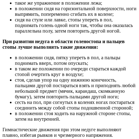
такое же упражнение в положении лежа;
в положении сидя на горизонтальной поверхности, ноги
выпрямить, попеременно сгибать их в колене;
сидя на стуле или лавке, стопы упереть в пол,
поднимать голень одной ноги так, чтобы она оказалась
параллельна полу, затем повторить другой ногой.
При развитии недуга в области голеностопа и пальцев
стопы лучше выполнять такие движения:
в положении сидя, пятку упереть в пол, а пальцы
поднимать вверх, потом опускать;
в таком же положении по очереди стараться каждой
стопой очертить круг в воздухе;
стоя, сделав упор на одну нижнюю конечность,
пальцами другой постараться взять и приподнять любой
небольшой предмет (мячик, карандаш, скомканную
бумагу), затем повторить пальцами другой ноги;
сесть на пол, при согнутых в коленях ногах постараться
соединить между собой стопы подошвенной стороной;
в положении стоя ходить на наружной стороне стопы,
затем на внутренней.
Гимнастические движения при этом недуге выполняют
плавно, избегая рывков и чрезмерного напряжения.