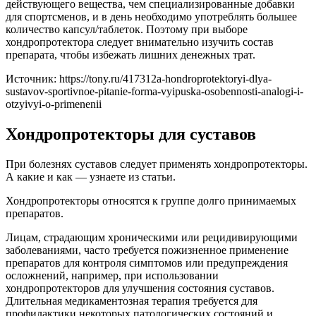
действующего вещества, чем специализированные добавки
для спортсменов, и в день необходимо употреблять большее
количество капсул/таблеток. Поэтому при выборе
хондропротектора следует внимательно изучить состав
препарата, чтобы избежать лишних денежных трат.
Источник:
https://tony.ru/417312a-hondroprotektoryi-dlya-
sustavov-sportivnoe-pitanie-forma-vyipuska-osobennosti-analogi-i-
otzyivyi-o-primenenii
Хондропротекторы для суставов
При болезнях суставов следует применять хондропротекторы.
А какие и как — узнаете из статьи.
Хондропротекторы относятся к группе долго принимаемых
препаратов.
Лицам, страдающим хроническими или рецидивирующими
заболеваниями, часто требуется пожизненное применение
препаратов для контроля симптомов или предупреждения
осложнений, например, при использовании
хондропротекторов для улучшения состояния суставов.
Длительная медикаментозная терапия требуется для
профилактики некоторых патологических состояний и