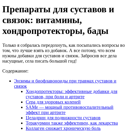
Препараты для суставов и
связок: витамины,
хондропротекторы, бады
Только я собралась передохнуть, как посыпались вопросы во
том, что лучше взять из добавок. А все потому, что всем
нужны добавки для суставов и связок. Забросив все дела
насущные, села писать большой гид!
Содержание:
Энзимы и биофлавоноиды при травмах суставов и
связок
Хондопротекторы: эффективные добавки для
суставов, при боли и артрите
Сера для здоровых коленей
SAMe — мощный противовоспалительный
эффект при артрите
Целадрин для подвижности суставов
Теракурмин также эффективен, как лекарства
Коллаген снижает хроническую боль