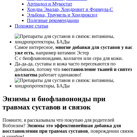
Артрадол и Мукостат
Хондра Эвалар, Хондровит и Формула-С
Эльбона, Траумель и Хондроксид
Полезные рекомендации
Похожие статьи
Самое интересное,
многие добавки для суставов у вас
уже есть
, например витамин Эстер
С с биофлавоноидами, коллаген или сера для кожи.
Да-да-да, суставы и кожа часто пересекаются по
добавкам, потому что в
осстановление тканей и синтез
коллагена
работает одинаково!
Энзимы и биофлавоноиды при
травмах суставов и связок
Помните, я рассказывала что покупаю для родителей
Вобэнзим?
Энзимы это эффективнейшая добавка для
восстановления при травмах суставов
, повреждении связок
и ушибов!