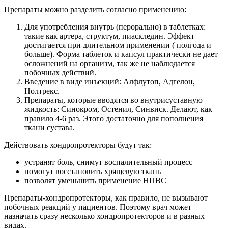
Препараты можно разделить согласно применению:
Для употребления внутрь (перорально) в таблетках:
такие как артера, структум, пиаскледин. Эффект
достигается при длительном применении ( полгода и
больше). Форма таблеток и капсул практически не дает
осложнений на организм, так же не наблюдается
побочных действий.
Введение в виде инъекций: Алфлутоп, Адгелон,
Нолтрекс.
Препараты, которые вводятся во внутрисуставную
жидкость: Синокром, Остенил, Синвиск. Делают, как
правило 4-6 раз. Этого достаточно для пополнения
ткани сустава.
Действовать хондропротекторы будут так:
устранят боль, снимут воспалительный процесс
помогут восстановить хрящевую ткань
позволят уменьшить применение НПВС
Препараты-хондропротекторы, как правило, не вызывают
побочных реакций у пациентов. Поэтому врач может
назначать сразу несколько хондропротекторов и в разных
видах.