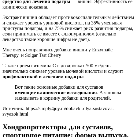
средство для лечения подагры
— вишня. Эффективность ее
клинически доказана.
Экстракт вишни обладает противовоспалительным действием
и снижает уровень уриновой кислоты, на 35% уменьшая
приступы подагры, и на 75% снижает риск развития подагры,
если принимать ее вместе с аллопуринолом (отдельно
лекарство такие хорошие цифры не дает).
Мне очень понравились добавки вишни у Enzymatic
Therapy и Solgar Tart Cherry
Также прием витамина С в дозировках 500 мг/день
значительно снижает уровень мочевой кислоты и служит
профилактикой и лечением подагры
.
Вот такие основные добавки для суставов,
имеющие клинические исследования
. А я пошла
закидывать в корзину добавки для родителей.
Источник:
https://simply4joy.ru/dobavki-dlya-sustavov-i-
svyazok.html
Хондропротекторы для суставов,
спортивное питание: форма выпуска,