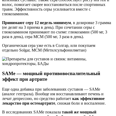
волос, помогает скорее восстановиться после спортивных
травм. Эффективность серы усиливается вместе с
глюкозамином.
Принимают серу 12 недель минимум
, в дозировке 3 грамма
(ее делят на 3 приема в день). При сочетании серы с
глюкозамином принимают по схеме: глюкозамин (500 мг, 3
раза в день), сера МСМ (500 мг, 3 раза в день).
Органическая сера уже есть в Солгар, или покупаем
отдельно Solgar, МСМ (Метилсульфонилметан)
SAMe — мощный противовоспалительный
эффект при артрите
Еще одна добавка при заболеваниях суставов — SAMe
(аналог гептрала). Вообще им восстанавливают печень и
лечат депрессию, но средство работает
как эффективное
лекарство при остеоартрите
, снижая боли и воспаление.
В исследованиях SAMe показала
такой же мощный