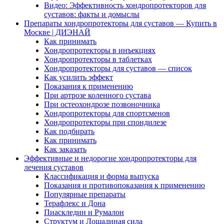
Видео: Эффективность хондропротекторов для
суставов: факты и домыслы
Препараты хондропротекторы для суставов — Купить в
Москве | ДИЭНАЙ
Как принимать
Хондропротекторы в инъекциях
Хондропротекторы в таблетках
Хондропротекторы для суставов — список
Как усилить эффект
Показания к применению
При артрозе коленного сустава
При остеохондрозе позвоночника
Хондропротекторы для спортсменов
Хондропротекторы при спондилезе
Как подбирать
Как принимать
Как заказать
Эффективные и недорогие хондропротекторы для
лечения суставов
Классификация и форма выпуска
Показания и противопоказания к применению
Популярные препараты
Терафлекс и Дона
Пиаскледин и Румалон
Структум и Лошадиная сила