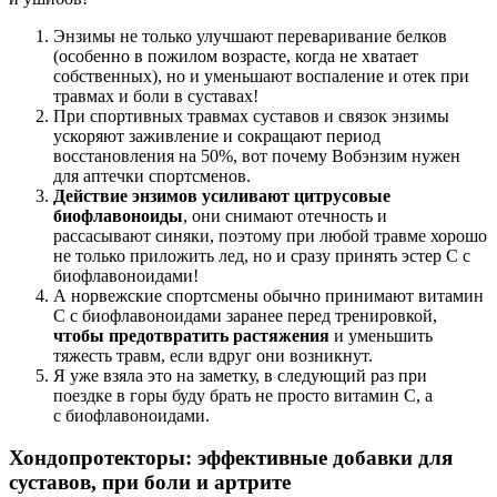
Энзимы не только улучшают переваривание белков
(особенно в пожилом возрасте, когда не хватает
собственных), но и уменьшают воспаление и отек при
травмах и боли в суставах!
При спортивных травмах суставов и связок энзимы
ускоряют заживление и сокращают период
восстановления на 50%, вот почему Вобэнзим нужен
для аптечки спортсменов.
Действие энзимов усиливают цитрусовые
биофлавоноиды
, они снимают отечность и
рассасывают синяки, поэтому при любой травме хорошо
не только приложить лед, но и сразу принять эстер С с
биофлавоноидами!
А норвежские спортсмены обычно принимают витамин
С с биофлавоноидами заранее перед тренировкой,
чтобы предотвратить растяжения
и уменьшить
тяжесть травм, если вдруг они возникнут.
Я уже взяла это на заметку, в следующий раз при
поездке в горы буду брать не просто витамин С, а
с биофлавоноидами.
Хондопротекторы: эффективные добавки для
суставов, при боли и артрите