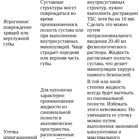
Суставные
внутрисуставных
структуры могут
структур, нужно
повреждаться во
выполнить дистракцию
время
ТБС хотя бы на 10 мм.
Ятрогенное
проникновения в
Сделать это можно
повреждение
полость сустава или
путем
хрящей или
при выполнении
интрасиновиального
вертлужной
внутрисуставных
введения 20-40 мл
губы
манипуляций. Чаще
физиологического
страдает передняя
раствора. Жидкость
или верхняя часть
растягивает полость
губы.
сустава, что делает
манипуляции хирурга
намного безопасней.
В той или иной
степени жидкость
Для патологии
всегда будет вытекать
характерно
из синовиальной
проникновение
полости. Избежать
жидкости из
этого невозможно. Но
синовиальной
уменьшить ее утечку
полости в
можно путем
анатомические
выполнения экономной
пространства,
Утечка
капсулотомии и
расположенные
ирригационной
максимального