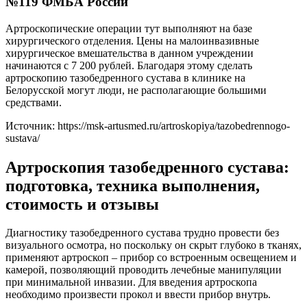
№119 ФМБА России
Артроскопические операции тут выполняют на базе
хирургического отделения. Цены на малоинвазивные
хирургическое вмешательства в данном учреждении
начинаются с 7 200 рублей. Благодаря этому сделать
артроскопию тазобедренного сустава в клинике на
Белорусской могут люди, не располагающие большими
средствами.
Источник:
https://msk-artusmed.ru/artroskopiya/tazobedrennogo-
sustava/
Артроскопия тазобедренного сустава:
подготовка, техника выполнения,
стоимость и отзывы
Диагностику тазобедренного сустава трудно провести без
визуального осмотра, но поскольку он скрыт глубоко в тканях,
применяют артроскоп – прибор со встроенным освещением и
камерой, позволяющий проводить лечебные манипуляции
при минимальной инвазии. Для введения артроскопа
необходимо произвести прокол и ввести прибор внутрь.