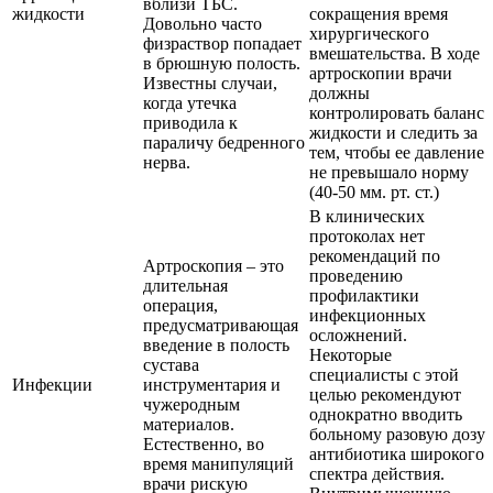
вблизи ТБС.
жидкости
сокращения время
Довольно часто
хирургического
физраствор попадает
вмешательства. В ходе
в брюшную полость.
артроскопии врачи
Известны случаи,
должны
когда утечка
контролировать баланс
приводила к
жидкости и следить за
параличу бедренного
тем, чтобы ее давление
нерва.
не превышало норму
(40-50 мм. рт. ст.)
В клинических
протоколах нет
рекомендаций по
Артроскопия – это
проведению
длительная
профилактики
операция,
инфекционных
предусматривающая
осложнений.
введение в полость
Некоторые
сустава
специалисты с этой
Инфекции
инструментария и
целью рекомендуют
чужеродным
однократно вводить
материалов.
больному разовую дозу
Естественно, во
антибиотика широкого
время манипуляций
спектра действия.
врачи рискую