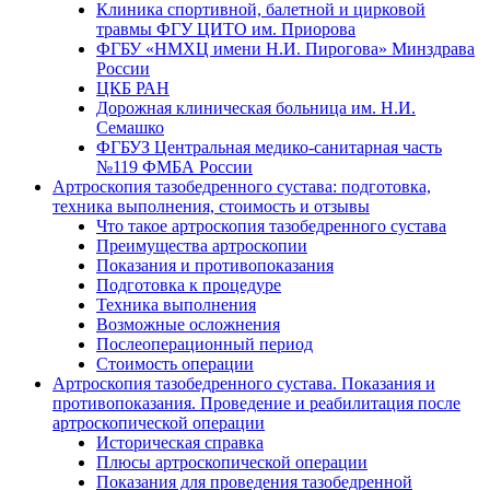
Клиника спортивной, балетной и цирковой
травмы ФГУ ЦИТО им. Приорова
ФГБУ «НМХЦ имени Н.И. Пирогова» Минздрава
России
ЦКБ РАН
Дорожная клиническая больница им. Н.И.
Семашко
ФГБУЗ Центральная медико-санитарная часть
№119 ФМБА России
Артроскопия тазобедренного сустава: подготовка,
техника выполнения, стоимость и отзывы
Что такое артроскопия тазобедренного сустава
Преимущества артроскопии
Показания и противопоказания
Подготовка к процедуре
Техника выполнения
Возможные осложнения
Послеоперационный период
Стоимость операции
Артроскопия тазобедренного сустава. Показания и
противопоказания. Проведение и реабилитация после
артроскопической операции
Историческая справка
Плюсы артроскопической операции
Показания для проведения тазобедренной