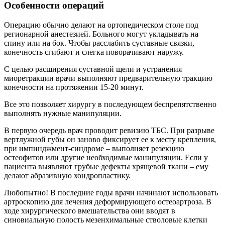
Особенности операций
Операцию обычно делают на ортопедическом столе под
регионарной анестезией. Больного могут укладывать на
спину или на бок. Чтобы расслабить суставные связки,
конечность сгибают и слегка поворачивают наружу.
С целью расширения суставной щели и устранения
миоретракции врачи выполняют предварительную тракцию
конечности на протяжении 15-20 минут.
Все это позволяет хирургу в последующем беспрепятственно
выполнять нужные манипуляции.
В первую очередь врач проводит ревизию ТБС. При разрыве
вертлужной губы он заново фиксирует ее к месту крепления,
при импинджмент-синдроме – выполняет резекцию
остеофитов или другие необходимые манипуляции. Если у
пациента выявляют грубые дефекты хрящевой ткани – ему
делают абразивную хондропластику.
Любопытно! В последние годы врачи начинают использовать
артроскопию для лечения деформирующего остеоартроза. В
ходе хирургического вмешательства они вводят в
синовиальную полость мезенхимальные стволовые клетки