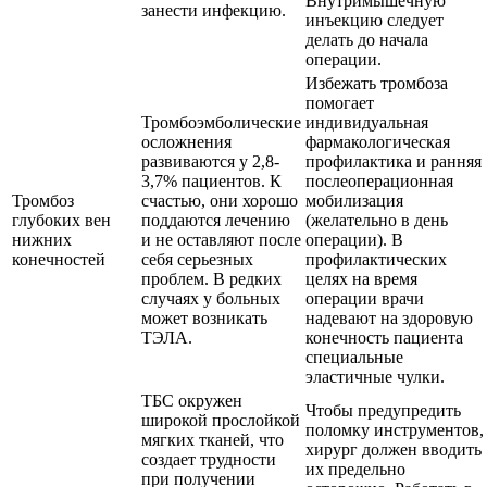
Внутримышечную
занести инфекцию.
инъекцию следует
делать до начала
операции.
Избежать тромбоза
помогает
Тромбоэмболические
индивидуальная
осложнения
фармакологическая
развиваются у 2,8-
профилактика и ранняя
3,7% пациентов. К
послеоперационная
Тромбоз
счастью, они хорошо
мобилизация
глубоких вен
поддаются лечению
(желательно в день
нижних
и не оставляют после
операции). В
конечностей
себя серьезных
профилактических
проблем. В редких
целях на время
случаях у больных
операции врачи
может возникать
надевают на здоровую
ТЭЛА.
конечность пациента
специальные
эластичные чулки.
ТБС окружен
Чтобы предупредить
широкой прослойкой
поломку инструментов,
мягких тканей, что
хирург должен вводить
создает трудности
их предельно
при получении