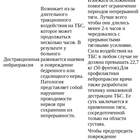
Избежать осложнения
помогает ограничение
Возникает из-за
периодов непрерывной
длительного
тяги. Лучше всего
тракционного
чтобы они длились
воздействия на ТБС,
менее 2-х часов и
которое может
чередовались с
продолжаться
прерывистыми
несколько часов. В
тяговыми усилиями.
результате у
Сила воздействия на
больного
ТБС в любом случае не
Дистракционная
развивается ишемия
должна превышать 22,7
нейрапраксия
и повреждение
кг (50 фунтов).Для
бедренного или
профилактики
седалищного нерва.
нейропраксии врачи
Патология
также разработали
представляет собой
технику инвазивной
нарушение
дестракции ТБС. Ее
проводимости
суть заключается в
нервов при
применении тяги,
сохранении их
сосредоточенной
непрерывности.
только на области
сустава.
Чтобы предупредить
повреждение