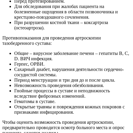
Перед протезированием.
Для обследования при жалобах пациента на
болезненные ощущения в области позвоночника и
крестцово-повздошного сочленения.
При разрушении костной ткани – коксартроза
(остеоартроза).
Противопоказания для проведения артроскопии
тазобедренного сустава:
Общие – вирусное заболевание печени – гепатиты В, С,
D. ВИЧ инфекция.
Герпес, ОРВИ.
Сахарный диабет, нарушения деятельности сердечно-
сосудистой системы.
Период менструации и три дня до и после цикла.
Невозможность проведения обезболивания.
Гнойные процессы в суставе и неподвижность
вследствие фиброзных изменений.
Гематомы в суставе.
Открытые травмы и повреждения кожных покровов с
признаками инфицирования.
Чтобы оценить возможность проведения артроскопии,
предварительно проводится осмотр больного места и опрос
пациента, сдаются анализы.