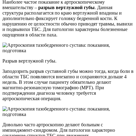
Наиболее частое показание к артроскопическому
вмешательству –
разрыв вертлужной губы
. Данная
структура располагается по краю вертлужной впадины и
дополнительно фиксирует головку бедренной кости. К
нарушению ее целостности обычно приводят травмы, вывихи
и подвывихи ТБС. Для патологии характерны болезненные
ощущения в области паха.
Разрыв вертлужной губы.
Заподозрить разрыв суставной губы можно тогда, когда боли в
области ТБС появляются внезапно и сохраняются дольше 4
недель. В этом случае пациенту обязательно делают
магнитно-резонансную томографию (МРТ). При
подтверждении диагноза человеку требуется
артроскопическая операция.
Довольно часто артроскопию делают больным с
импинджмент-синдромом. Для патологии характерно
соударение структур ТБС при движениях.