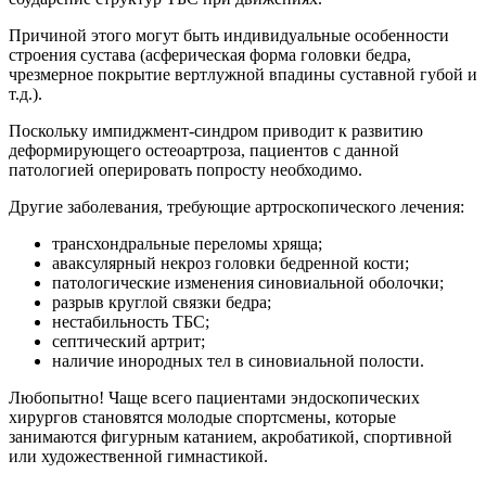
Причиной этого могут быть индивидуальные особенности
строения сустава (асферическая форма головки бедра,
чрезмерное покрытие вертлужной впадины суставной губой и
т.д.).
Поскольку импиджмент-синдром приводит к развитию
деформирующего остеоартроза, пациентов с данной
патологией оперировать попросту необходимо.
Другие заболевания, требующие артроскопического лечения:
трансхондральные переломы хряща;
аваксулярный некроз головки бедренной кости;
патологические изменения синовиальной оболочки;
разрыв круглой связки бедра;
нестабильность ТБС;
септический артрит;
наличие инородных тел в синовиальной полости.
Любопытно! Чаще всего пациентами эндоскопических
хирургов становятся молодые спортсмены, которые
занимаются фигурным катанием, акробатикой, спортивной
или художественной гимнастикой.