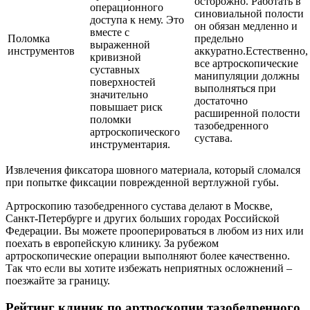
осторожно. Работать в
операционного
синовиальной полости
доступа к нему. Это
он обязан медленно и
вместе с
Поломка
предельно
выраженной
инструментов
аккуратно.Естественно,
кривизной
все артроскопические
суставных
манипуляции должны
поверхностей
выполняться при
значительно
достаточно
повышает риск
расширенной полости
поломки
тазобедренного
артроскопического
сустава.
инструментария.
Извлечения фиксатора шовного материала, который сломался
при попытке фиксации поврежденной вертлужной губы.
Артроскопию тазобедренного сустава делают в Москве,
Санкт-Петербурге и других больших городах Российской
Федерации. Вы можете прооперироваться в любом из них или
поехать в европейскую клинику. За рубежом
артроскопические операции выполняют более качественно.
Так что если вы хотите избежать неприятных осложнений –
поезжайте за границу.
Рейтинг клиник по артроскопии тазобедренного