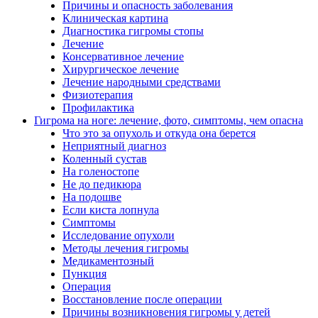
Причины и опасность заболевания
Клиническая картина
Диагностика гигромы стопы
Лечение
Консервативное лечение
Хирургическое лечение
Лечение народными средствами
Физиотерапия
Профилактика
Гигрома на ноге: лечение, фото, симптомы, чем опасна
Что это за опухоль и откуда она берется
Неприятный диагноз
Коленный сустав
На голеностопе
Не до педикюра
На подошве
Если киста лопнула
Симптомы
Исследование опухоли
Методы лечения гигромы
Медикаментозный
Пункция
Операция
Восстановление после операции
Причины возникновения гигромы у детей