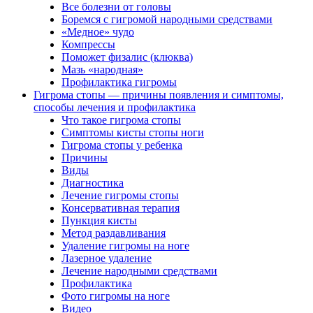
Все болезни от головы
Боремся с гигромой народными средствами
«Медное» чудо
Компрессы
Поможет физалис (клюква)
Мазь «народная»
Профилактика гигромы
Гигрома стопы — причины появления и симптомы,
способы лечения и профилактика
Что такое гигрома стопы
Симптомы кисты стопы ноги
Гигрома стопы у ребенка
Причины
Виды
Диагностика
Лечение гигромы стопы
Консервативная терапия
Пункция кисты
Метод раздавливания
Удаление гигромы на ноге
Лазерное удаление
Лечение народными средствами
Профилактика
Фото гигромы на ноге
Видео