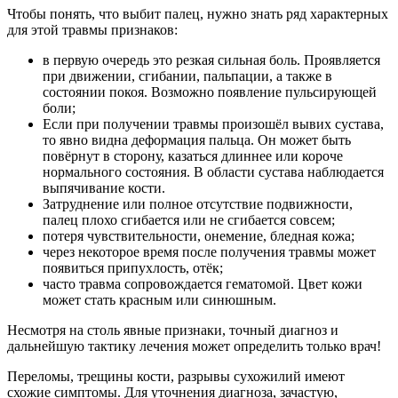
Чтобы понять, что выбит палец, нужно знать ряд характерных
для этой травмы признаков:
в первую очередь это резкая сильная боль. Проявляется
при движении, сгибании, пальпации, а также в
состоянии покоя. Возможно появление пульсирующей
боли;
Если при получении травмы произошёл вывих сустава,
то явно видна деформация пальца. Он может быть
повёрнут в сторону, казаться длиннее или короче
нормального состояния. В области сустава наблюдается
выпячивание кости.
Затруднение или полное отсутствие подвижности,
палец плохо сгибается или не сгибается совсем;
потеря чувствительности, онемение, бледная кожа;
через некоторое время после получения травмы может
появиться припухлость, отёк;
часто травма сопровождается гематомой. Цвет кожи
может стать красным или синюшным.
Несмотря на столь явные признаки, точный диагноз и
дальнейшую тактику лечения может определить только врач!
Переломы, трещины кости, разрывы сухожилий имеют
схожие симптомы. Для уточнения диагноза, зачастую,