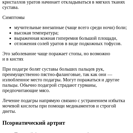
кристаллов уратов начинает откладываться в мягких тканях
сустава.
Симптомы
мучительные внезапные (чаще всего среди ночи) боли;
высокая температура;
выраженная кожная гиперемия большой площади,
отложения солей уратов в виде подкожных тофусов.
Это заболевание чаще поражает стопы, но возможно
и в кистях
При подагре болят суставы больших пальцев рук,
преимущественно пястно-фаланговые, так как они —
излюбленное место подагры. Могут поражаться и другие
пальцы. Обычно подагрой страдают гурманы,
предпочитающие мясо.
Лечение подагры напрямую связано с устранением избытка
мочевой кислоты при помощи медикаментов и строгой
диеты.
Псориатический артрит