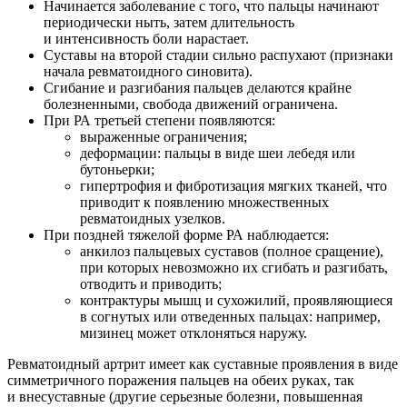
Начинается заболевание с того, что пальцы начинают
периодически ныть, затем длительность
и интенсивность боли нарастает.
Суставы на второй стадии сильно распухают (признаки
начала ревматоидного синовита).
Сгибание и разгибания пальцев делаются крайне
болезненными, свобода движений ограничена.
При РА третьей степени появляются:
выраженные ограничения;
деформации: пальцы в виде шеи лебедя или
бутоньерки;
гипертрофия и фибротизация мягких тканей, что
приводит к появлению множественных
ревматоидных узелков.
При поздней тяжелой форме РА наблюдается:
анкилоз пальцевых суставов (полное сращение),
при которых невозможно их сгибать и разгибать,
отводить и приводить;
контрактуры мышц и сухожилий, проявляющиеся
в согнутых или отведенных пальцах: например,
мизинец может отклоняться наружу.
Ревматоидный артрит имеет как суставные проявления в виде
симметричного поражения пальцев на обеих руках, так
и внесуставные (другие серьезные болезни, повышенная