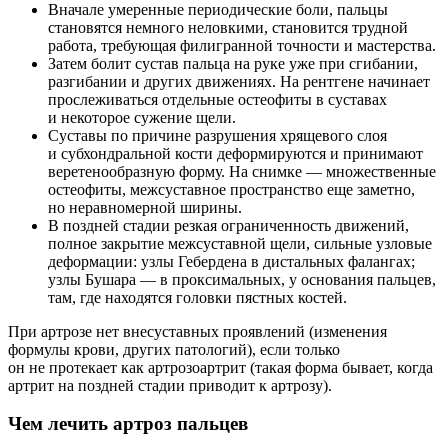
Вначале умеренные периодические боли, пальцы
становятся немного неловкими, становится трудной
работа, требующая филигранной точности и мастерства.
Затем болит сустав пальца на руке уже при сгибании,
разгибании и других движениях. На рентгене начинает
прослеживаться отдельные остеофиты в суставах
и некоторое сужение щели.
Суставы по причине разрушения хрящевого слоя
и субхондральной кости деформируются и принимают
веретенообразную форму. На снимке — множественные
остеофиты, межсуставное пространство еще заметно,
но неравномерной ширины.
В поздней стадии резкая ограниченность движений,
полное закрытие межсуставной щели, сильные узловые
деформации: узлы Гебердена в дистальных фалангах;
узлы Бушара — в проксимальных, у основания пальцев,
там, где находятся головки пястных костей.
При артрозе нет внесуставных проявлений (изменения
формулы крови, других патологий), если только
он не протекает как артрозоартрит (такая форма бывает, когда
артрит на поздней стадии приводит к артрозу).
Чем лечить артроз пальцев