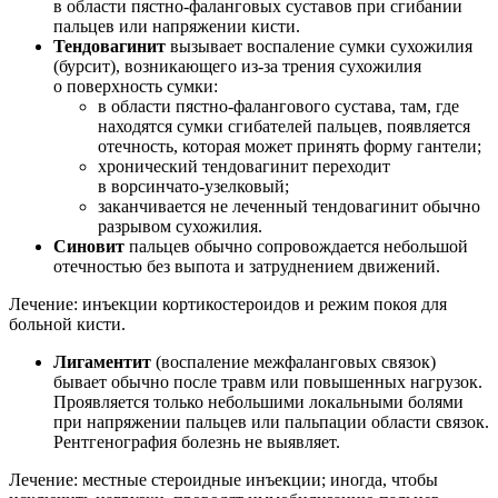
в области пястно-фаланговых суставов при сгибании
пальцев или напряжении кисти.
Тендовагинит
вызывает воспаление сумки сухожилия
(бурсит), возникающего из-за трения сухожилия
о поверхность сумки:
в области пястно-фалангового сустава, там, где
находятся сумки сгибателей пальцев, появляется
отечность, которая может принять форму гантели;
хронический тендовагинит переходит
в ворсинчато-узелковый;
заканчивается не леченный тендовагинит обычно
разрывом сухожилия.
Синовит
пальцев обычно сопровождается небольшой
отечностью без выпота и затруднением движений.
Лечение: инъекции кортикостероидов и режим покоя для
больной кисти.
Лигаментит
(воспаление межфаланговых связок)
бывает обычно после травм или повышенных нагрузок.
Проявляется только небольшими локальными болями
при напряжении пальцев или пальпации области связок.
Рентгенография болезнь не выявляет.
Лечение: местные стероидные инъекции; иногда, чтобы