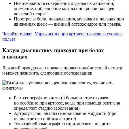
Невозможность совершения отдельных движений,
онемение, побледнение кожных покровов пальцев —
локтевой неврит.
Прострелы боли, покалывания, мурашки в пальцах при
движениях шеей — шейный остеохондроз или грыжа.
Читайте также:
Упражнения при артрите плечевого сустава:
польза
Какую диагностику проходят при болях
в пальцах
Лечащий врач должен вначале провести кабинетный осмотр,
и может назначить следующие обследования:
Рентгенографию кисти (в большинстве случаев,
но особенно при артрозе, когда при помощи рентгена
определяют стадию заболевания)
Артрографию, анализ синовиальной жидкости (при
периартрите, гнойном артрите)
Электронейромиографию (при миозите, неврите
локтевого нерва).