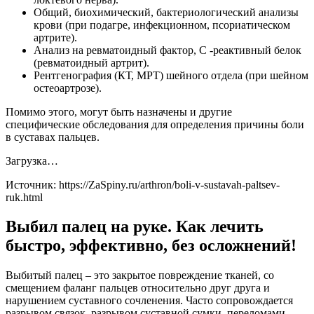
Общий, биохимический, бактериологический анализы
крови (при подагре, инфекционном, псориатическом
артрите).
Анализ на ревматоидный фактор, С -реактивный белок
(ревматоидный артрит).
Рентгенография (КТ, МРТ) шейного отдела (при шейном
остеоартрозе).
Помимо этого, могут быть назначены и другие
специфические обследования для определения причины боли
в суставах пальцев.
Загрузка…
Источник:
https://ZaSpiny.ru/arthron/boli-v-sustavah-paltsev-
ruk.html
Выбил палец на руке. Как лечить
быстро, эффективно, без осложнений!
Выбитый палец – это закрытое повреждение тканей, со
смещением фаланг пальцев относительно друг друга и
нарушением суставного сочленения. Часто сопровождается
разрывом связок, разрывом суставной сумки, переломами