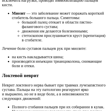
исключить нагрузки, проводят иммобилизацию пальцев
кисти.
Миозит
— это заболевание может поражать короткий
сгибатель большого пальца. Симптомы:
большой палец отекает в области пястно-
фалангового сустава;
движения им делаются болезненными;
стетоскопом прослушивается хруст (крепитация)
в сгибателе.
Лечение боли суставов пальцев рук при миозите:
на кисть накладывается шина;
производятся инъекции трианциколона, снимающие
боли и отеки.
Локтевой неврит
Неврит локтевого нерва бывает при травмах лучезапястного
сустава. Пальцы на эту патологию реагируют ярко
и выражено, но не в виде боли, а в невозможности
следующих движений:
Полного сгибания пальцев при их собирании в кулак.