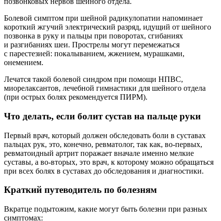
позвонковых нервов шейного отдела.
Болевой симптом при шейной радикулопатии напоминает
короткий жгучий электрический разряд, идущий от шейного
позвонка в руку и пальцы при поворотах, сгибаниях
и разгибаниях шеи. Прострелы могут перемежаться
с парестезией: покалыванием, жжением, мурашками,
онемением.
Лечатся такой болевой синдром при помощи НПВС,
миорелаксантов, лечебной гимнастики для шейного отдела
(при острых болях рекомендуется ПИРМ).
Что делать, если болит сустав на пальце руки
Первый врач, который должен обследовать боли в суставах
пальцах рук, это, конечно, ревматолог, так как, во-первых,
ревматоидный артрит поражает вначале именно мелкие
суставы, а во-вторых, это врач, к которому можно обращаться
при всех болях в суставах до обследования и диагностики.
Краткий путеводитель по болезням
Вкратце подытожим, какие могут быть болезни при разных
симптомах: