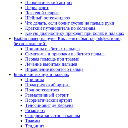
Псориатический артрит
Периартрит
Локтевой неврит
Шейный остеохондроз
Что делать, если болит сустав на пальце руки
Краткий путеводитель по болезням
Какую диагностику проходят при болях в пальцах
Выбил палец на руке. Как лечить быстро, эффективно,
без осложнений!
Причины выбитых пальцев
Симптомы и признаки выбитого пальца
Первая помощь при травме
Лечение выбитых пальцев
Вправление выбитого пальца
Боль в кистях рук и пальцах
Причины
Подагрический артрит
Полиостеоартроз
Ревматоидный артрит
Псориатический артрит
Теносиновит де Кервена
Ризартроз
Синдром запястного канала
Травмы
Тендинит