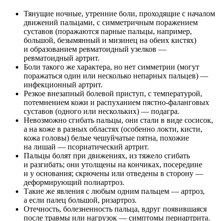
Тянущие ночные, утренние боли, проходящие с началом
движений пальцами, с симметричным поражением
суставов (поражаются парные пальцы, например,
большой, безымянный и мизинец на обеих кистях)
и образованием ревматоидный узелков —
ревматоидный артрит.
Боли такого же характера, но нет симметрии (могут
поражаться один или несколько непарных пальцев) —
инфекционный артрит.
Резкое внезапный болевой приступ, с температурой,
потемнением кожи и распуханием пястно-фаланговых
суставов (одного или нескольких) — подагра.
Невозможно сгибать пальцы, они стали в виде сосисок,
а на коже в разных областях (особенно локти, кисти,
кожа головы) белые чешуйчатые пятна, похожие
на лишай — псориатический артрит.
Пальцы болят при движениях, из тяжело сгибать
и разгибать; они утолщены на кончиках, посередине
и у основания; скрючены или отведены в сторону —
деформирующий полиартроз.
Такие же явления с любым одним пальцем — артроз,
а если палец большой, ризартроз.
Отечность, болезненность пальца, вдруг появившаяся
после травмы или нагрузок — симптомы периартрита.