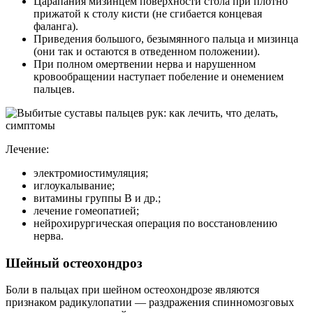
Царапания мизинцем поверхности стола при плотно
прижатой к столу кисти (не сгибается концевая
фаланга).
Приведения большого, безымянного пальца и мизинца
(они так и остаются в отведенном положении).
При полном омертвении нерва и нарушенном
кровообращении наступает побеление и онемением
пальцев.
Лечение:
электромиостимуляция;
иглоукалывание;
витамины группы В и др.;
лечение гомеопатией;
нейрохирургическая операция по восстановлению
нерва.
Шейный остеохондроз
Боли в пальцах при шейном остеохондрозе являются
признаком радикулопатии — раздражения спинномозговых