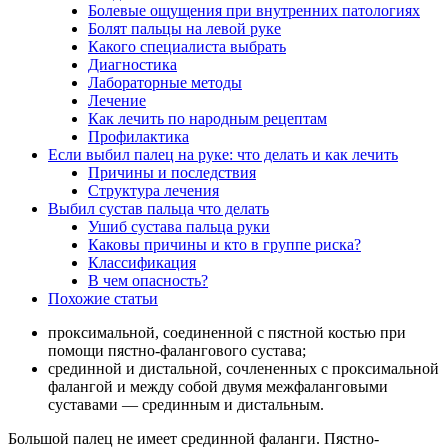
Болевые ощущения при внутренних патологиях
Болят пальцы на левой руке
Какого специалиста выбрать
Диагностика
Лабораторные методы
Лечение
Как лечить по народным рецептам
Профилактика
Если выбил палец на руке: что делать и как лечить
Причины и последствия
Структура лечения
Выбил сустав пальца что делать
Ушиб сустава пальца руки
Каковы причины и кто в группе риска?
Классификация
В чем опасность?
Похожие статьи
проксимальной, соединенной с пястной костью при
помощи пястно-фалангового сустава;
срединной и дистальной, сочлененных с проксимальной
фалангой и между собой двумя межфаланговыми
суставами — срединным и дистальным.
Большой палец не имеет срединной фаланги. Пястно-