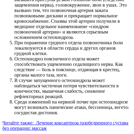
защемления нерва), головокружение, звон в ушах. Это
вызвано тем, что позвоночная артерия зажата
позвонковыми дисками и прекращает нормальное
кровоснабжение. Спазмы этой артерии получили в
медицине отдельное наименование «синдром
позвоночной артерии» и являются серьезным
осложнением остеохондроза.
При поражении грудного отдела позвоночника боли
локализуются в области сердца и других органов
грудной клетки.
Остеохондроз поясничного отдела может
способствовать ущемлению седалищного нерва. Как
следствие — боль в пояснице, отдающая в крестец,
органы малого таза, ноги.
В случае запущенного остеохондроза может
наблюдаться частичная потеря чувствительности в
конечностях, мышечная слабость, снижение
рефлекторных реакций.
Среди изменений на нервной почве при остеохондрозе
могут возникать панические атаки, бессонница, вегето-
сосудистая дистония.
Читайте также:
Лечение коксартроза тазобедренного сустава
без операции: массаж