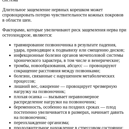
Длительное защемление нервных корешком может
спровоцировать потерю чувствительности кожных покровов
в области шеи.
Факторами, которые увеличивают риск защемления нерва при
остеохондрозе, являются:
травмирование позвоночника в результате падения,
удара, приводящие к подвывиху или смещению дисков;
инфекционные болезни органов мочеполовой системы
хронического характера, в том числе и венерические;
тромбы, новообразования, абсцесс — провоцируют
сокращение расстояния между позвонками;
болезни, связанные с нарушением метаболических
процессов;
лишний вес, ожирение — провоцирует чрезмерную
нагрузку на позвоночник;
плохая осанка — вызывает неравномерное
распределение нагрузки на позвоночник;
беременность, особенно на поздних сроках — плод
постепенно увеличивается в размерах, начинает давить
на позвоночник;
переохлаждение организма;
продолжительное нахождение в стрессовом состоянии;