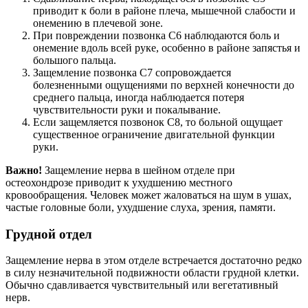
приводит к боли в районе плеча, мышечной слабости и
онемению в плечевой зоне.
При повреждении позвонка С6 наблюдаются боль и
онемение вдоль всей руке, особенно в районе запястья и
большого пальца.
Защемление позвонка С7 сопровождается
болезненными ощущениями по верхней конечности до
среднего пальца, иногда наблюдается потеря
чувствительности руки и покалывание.
Если защемляется позвонок С8, то больной ощущает
существенное ограничение двигательной функции
руки.
Важно!
Защемление нерва в шейном отделе при
остеохондрозе приводит к ухудшению местного
кровообращения. Человек может жаловаться на шум в ушах,
частые головные боли, ухудшение слуха, зрения, памяти.
Грудной отдел
Защемление нерва в этом отделе встречается достаточно редко
в силу незначительной подвижности области грудной клетки.
Обычно сдавливается чувствительный или вегетативный
нерв.