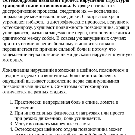
Остеохондрозом называют процесс нарушения структуры
хрящевой ткани позвоночника.
В хряще начинаются
дистрофические процессы, следствие их — воспаление,
поражающее межпозвоночные диски. С возрастом хрящ
утрачивает гибкость, а дистрофические процессы, ведущие к
остеохондрозу, ухудшают подвижность позвоночника, хрящи
уплощаются, вызывая защемление нерва, позвоночные диски
сдвигаются между собой. В совсем уж запущенных случаях
при отсутствии лечения больному становится сложно
передвигаться по причине сильной боли и потому, что
защемление нерва позвоночными дисками нарушает крупную
моторику.
Локализация нарушений возможна в шейном, поясничном и
грудном отделах позвоночника. Большинство болевых
ощущений вызывает защемление нерва сдвинувшимися
позвоночными дисками. Симптомы остеохондроза
отличаются на разных стадиях.
Практически непрерывная боль в спине, ломота и
онемение.
При интенсивных физических нагрузках или просто
при резких движениях, боль усиливается.
Могут возникать мышечные спазмы.
Остеохондроз шейного отдела позвоночника может
вызывать приступы резкой головной боли (следствие