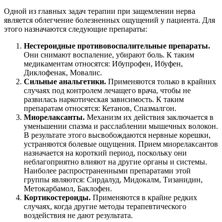
Одной из главных задач терапии при защемлении нерва
является облегчение болезненных ощущений у пациента. Для
этого назначаются следующие препараты:
Нестероидные противовоспалительные препараты.
Они снимают воспаление, убирают боль. К таким
медикаментам относятся: Ибупрофен, Ибуфен,
Диклофенак, Мовалис.
Сильные анальгетики.
Применяются только в крайних
случаях под контролем лечащего врача, чтобы не
развилась наркотическая зависимость. К таким
препаратам относятся: Кетанов, Спазмалгон.
Миорелаксанты.
Механизм их действия заключается в
уменьшении спазма и расслаблении мышечных волокон.
В результате этого высвобождаются нервные корешки,
устраняются болевые ощущения. Прием миорелаксантов
назначается на короткий период, поскольку они
неблагоприятно влияют на другие органы и системы.
Наиболее распространенными препаратами этой
группы являются: Сирдалуд, Мидокалм, Тизанидин,
Метокарбамол, Баклофен.
Кортикостероиды.
Применяются в крайне редких
случаях, когда другие методы терапевтического
воздействия не дают результата.