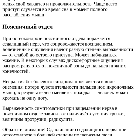
меняя свой характер и продолжительность. Чаще всего
приступ случается во время сна в момент полного
расслабления мышц.
Поясничный отдел
При остеохондрозе поясничного отдела поражается
седалищный нерв, что сопровождается воспалением.
Болезненные ощущения имеют разную степень выраженности
— от слабой до острого приступа. Может наблюдаться
жжение. В некоторых случаях дискомфортные ощущения
распространяются от поясничной зоны до пальцев нижних
конечностей.
Невралгия без болевого синдрома проявляется в виде
онемения, потери чувствительности пальцев ног, икроножных
мышц, в результате чего меняется походка — человек может
хромать на одну ногу.
Выраженность симптоматики при защемлении нерва в
поясничном отделе зависит от наличия/отсутствия грыжи,
величины протрузии, радикулита.
Обратите внимание! Сдавливанию седалищного нерва при
остеохондрозе в большей степени подвержены люди,