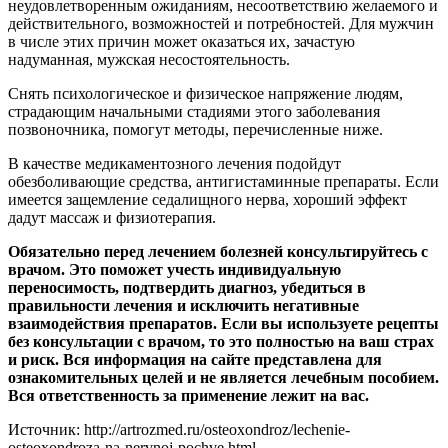
неудовлетворенным ожиданиям, несоответствию желаемого и
действительного, возможностей и потребностей. Для мужчин
в числе этих причин может оказаться их, зачастую
надуманная, мужская несостоятельность.
Снять психологическое и физическое напряжение людям,
страдающим начальными стадиями этого заболевания
позвоночника, помогут методы, перечисленные ниже.
В качестве медикаментозного лечения подойдут
обезболивающие средства, антигистаминные препараты. Если
имеется защемление седалищного нерва, хороший эффект
дадут массаж и физиотерапия.
Обязательно перед лечением болезней консультируйтесь с
врачом. Это поможет учесть индивидуальную
переносимость, подтвердить диагноз, убедиться в
правильности лечения и исключить негативные
взаимодействия препаратов. Если вы используете рецепты
без консультации с врачом, то это полностью на ваш страх
и риск. Вся информация на сайте представлена для
ознакомительных целей и не является лечебным пособием.
Вся ответственность за применение лежит на вас.
Источник:
http://artrozmed.ru/osteoxondroz/lechenie-
osteoxondroza-na-nervnoj-pochve.html