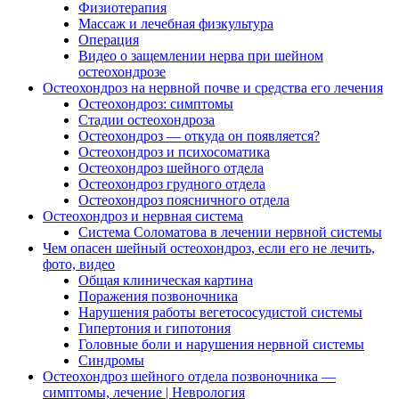
Физиотерапия
Массаж и лечебная физкультура
Операция
Видео о защемлении нерва при шейном
остеохондрозе
Остеохондроз на нервной почве и средства его лечения
Остеохондроз: симптомы
Стадии остеохондроза
Остеохондроз — откуда он появляется?
Остеохондроз и психосоматика
Остеохондроз шейного отдела
Остеохондроз грудного отдела
Остеохондроз поясничного отдела
Остеохондроз и нервная система
Система Соломатова в лечении нервной системы
Чем опасен шейный остеохондроз, если его не лечить,
фото, видео
Общая клиническая картина
Поражения позвоночника
Нарушения работы вегетососудистой системы
Гипертония и гипотония
Головные боли и нарушения нервной системы
Синдромы
Остеохондроз шейного отдела позвоночника —
симптомы, лечение | Неврология