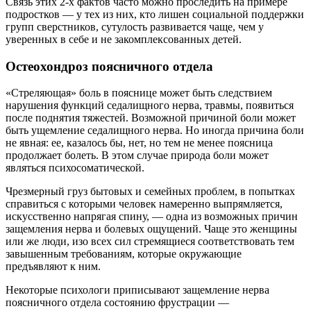
Связь этих 2-х фактов часто можно проследить на примере
подростков — у тех из них, кто лишен социальной поддержки
групп сверстников, сутулость развивается чаще, чем у
уверенных в себе и не закомплексованных детей.
Остеохондроз поясничного отдела
«Стреляющая» боль в пояснице может быть следствием
нарушения функций седалищного нерва, травмы, появиться
после поднятия тяжестей. Возможной причиной боли может
быть ущемление седалищного нерва. Но иногда причина боли
не явная: ее, казалось бы, нет, но тем не менее поясница
продолжает болеть. В этом случае природа боли может
являться психосоматической.
Чрезмерный груз бытовых и семейных проблем, в попытках
справиться с которыми человек намеренно выпрямляется,
искусственно напрягая спину, — одна из возможных причин
защемления нерва и болевых ощущений. Чаще это женщины
или же люди, изо всех сил стремящиеся соответствовать тем
завышенным требованиям, которые окружающие
предъявляют к ним.
Некоторые психологи приписывают защемление нерва
поясничного отдела состоянию фрустрации —