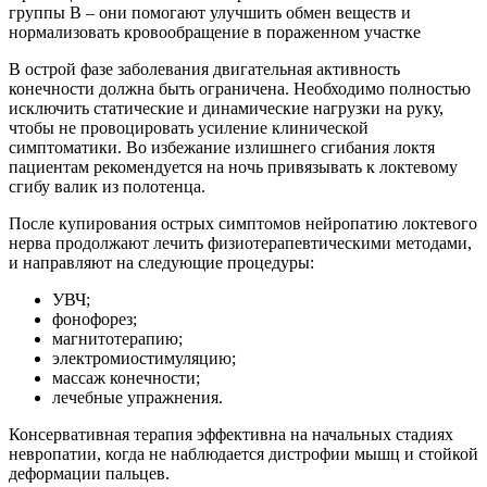
группы В – они помогают улучшить обмен веществ и
нормализовать кровообращение в пораженном участке
В острой фазе заболевания двигательная активность
конечности должна быть ограничена. Необходимо полностью
исключить статические и динамические нагрузки на руку,
чтобы не провоцировать усиление клинической
симптоматики. Во избежание излишнего сгибания локтя
пациентам рекомендуется на ночь привязывать к локтевому
сгибу валик из полотенца.
После купирования острых симптомов нейропатию локтевого
нерва продолжают лечить физиотерапевтическими методами,
и направляют на следующие процедуры:
УВЧ;
фонофорез;
магнитотерапию;
электромиостимуляцию;
массаж конечности;
лечебные упражнения.
Консервативная терапия эффективна на начальных стадиях
невропатии, когда не наблюдается дистрофии мышц и стойкой
деформации пальцев.