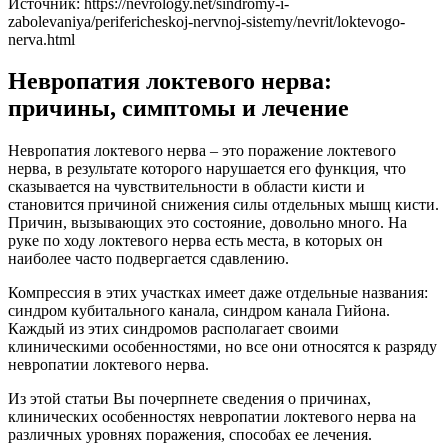
Источник:
https://nevrology.net/sindromy-i-
zabolevaniya/perifericheskoj-nervnoj-sistemy/nevrit/loktevogo-
nerva.html
Невропатия локтевого нерва:
причины, симптомы и лечение
Невропатия локтевого нерва – это поражение локтевого
нерва, в результате которого нарушается его функция, что
сказывается на чувствительности в области кисти и
становится причиной снижения силы отдельных мышц кисти.
Причин, вызывающих это состояние, довольно много. На
руке по ходу локтевого нерва есть места, в которых он
наиболее часто подвергается сдавлению.
Компрессия в этих участках имеет даже отдельные названия:
синдром кубитального канала, синдром канала Гийона.
Каждый из этих синдромов располагает своими
клиническими особенностями, но все они относятся к разряду
невропатии локтевого нерва.
Из этой статьи Вы почерпнете сведения о причинах,
клинических особенностях невропатии локтевого нерва на
различных уровнях поражения, способах ее лечения.