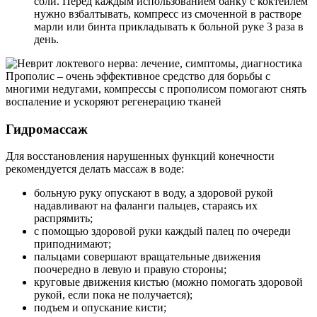
соли. Перед каждым использованием банку с коктейлем
нужно взбалтывать, компресс из смоченной в растворе
марли или бинта прикладывать к больной руке 3 раза в
день.
Прополис – очень эффективное средство для борьбы с
многими недугами, компрессы с прополисом помогают снять
воспаление и ускоряют регенерацию тканей
Гидромассаж
Для восстановления нарушенных функций конечности
рекомендуется делать массаж в воде:
больную руку опускают в воду, а здоровой рукой
надавливают на фаланги пальцев, стараясь их
распрямить;
с помощью здоровой руки каждый палец по очереди
приподнимают;
пальцами совершают вращательные движения
поочередно в левую и правую стороны;
круговые движения кистью (можно помогать здоровой
рукой, если пока не получается);
подъем и опускание кисти;