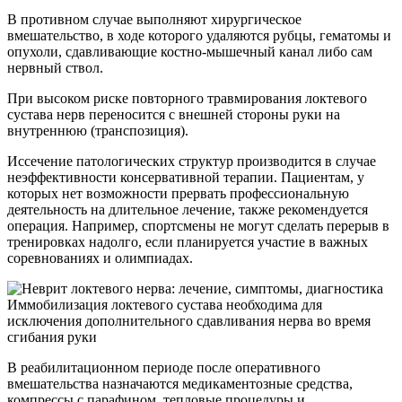
В противном случае выполняют хирургическое
вмешательство, в ходе которого удаляются рубцы, гематомы и
опухоли, сдавливающие костно-мышечный канал либо сам
нервный ствол.
При высоком риске повторного травмирования локтевого
сустава нерв переносится с внешней стороны руки на
внутреннюю (транспозиция).
Иссечение патологических структур производится в случае
неэффективности консервативной терапии. Пациентам, у
которых нет возможности прервать профессиональную
деятельность на длительное лечение, также рекомендуется
операция. Например, спортсмены не могут сделать перерыв в
тренировках надолго, если планируется участие в важных
соревнованиях и олимпиадах.
Иммобилизация локтевого сустава необходима для
исключения дополнительного сдавливания нерва во время
сгибания руки
В реабилитационном периоде после оперативного
вмешательства назначаются медикаментозные средства,
компрессы с парафином, тепловые процедуры и