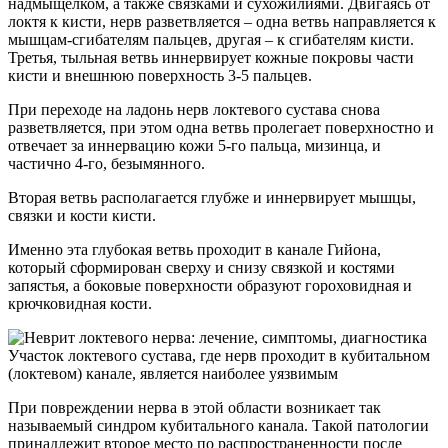
надмыщелком, а также связками и сухожилиями. Двигаясь от
локтя к кисти, нерв разветвляется – одна ветвь направляется к
мышцам-сгибателям пальцев, другая – к сгибателям кисти.
Третья, тыльная ветвь иннервирует кожные покровы части
кисти и внешнюю поверхность 3-5 пальцев.
При переходе на ладонь нерв локтевого сустава снова
разветвляется, при этом одна ветвь пролегает поверхностно и
отвечает за иннервацию кожи 5-го пальца, мизинца, и
частично 4-го, безымянного.
Вторая ветвь располагается глубже и иннервирует мышцы,
связки и кости кисти.
Именно эта глубокая ветвь проходит в канале Гийона,
который сформирован сверху и снизу связкой и костями
запястья, а боковые поверхности образуют гороховидная и
крючковидная кости.
Участок локтевого сустава, где нерв проходит в кубитальном
(локтевом) канале, является наиболее уязвимым
При повреждении нерва в этой области возникает так
называемый синдром кубитального канала. Такой патологии
принадлежит второе место по распространенности после