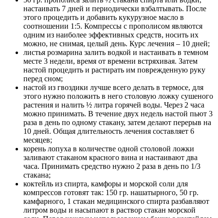
настаивать 7 дней и периодически взбалтывать. После
этого процедить и добавить кукурузное масло в
соотношении 1:5. Компрессы с прополисом являются
одним из наиболее эффективных средств, носить их
можно, не снимая, целый день. Курс лечения – 10 дней;
листья розмарина залить водкой и настаивать в темном
месте 3 недели, время от времени встряхивая. Затем
настой процедить и растирать им поврежденную руку
перед сном;
настой из гвоздики лучше всего делать в термосе, для
этого нужно положить в него столовую ложку сушеного
растения и налить ½ литра горячей воды. Через 2 часа
можно принимать. В течение двух недель настой пьют 3
раза в день по одному стакану, затем делают перерыв на
10 дней. Общая длительность лечения составляет 6
месяцев;
корень лопуха в количестве одной столовой ложки
заливают стаканом красного вина и настаивают два
часа. Принимать средство нужно 2 раза в день по 1/3
стакана;
коктейль из спирта, камфоры и морской соли для
компрессов готовят так: 150 гр. нашатырного, 50 гр.
камфарного, 1 стакан медицинского спирта разбавляют
литром воды и насыпают в раствор стакан морской