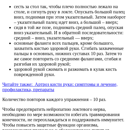
сесть за стол так, чтобы плечо полностью лежало на
столе, и согнуть руку в локте. Опускать большой палец
вниз, поднимая при этом указательный. Затем наоборот
– указательный палец идет вниз, а большой – вверх;
сидя в той же позе, поднимать средний палец, опуская
вниз указательный. И в обратной последовательности:
средний – вниз, указательный — вверх;
основные фаланги всех пальцев, кроме большого,
захватить кистью здоровой руки. Сгибать захваченные
пальцы в основных, нижних суставах 10 раз. Затем то
же самое повторить со средними фалангами, сгибая и
разгибая их здоровой рукой;
здоровой рукой сжимать и разжимать в кулак кисть
поврежденной руки.
Читайте также:
Артроз кисти руки: симптомы и лечение,
профилактика, препараты
Количество повторов каждого упражнения – 10 раз.
Чтобы предотвратить нейропатию локтевого нерва,
необходимо по мере возможности избегать травмирования
конечности, не переохлаждаться и поддерживать иммунитет.
Чтобы повысить защитные функции организма,