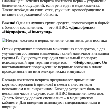
Главная цель лечения неврита локтевого нерва – устранение
болезненных ощущений, если речь идет о медикаментах.
Также необходимо снять отек, улучшить кровообращение и
питание поврежденной области.
Важно!
Одна из лучших групп средств, помогающих в борьбе
с болью и воспалением, — это НПВС:
«Диклофенак»
,
«Ибупрофен»
,
«Нимесулид»
.
Отеки устраняют с помощью мочегонных препаратов, а для
улучшения состояния мышечных тканей назначают витамины
группы B. Существует еще один уникальный препарат,
используемый при терапии невритов, —
«Нейромидин»
. Он
восстанавливает поврежденные нервные волокна в плане
проводимости по ним электрических импульсов.
Блокада локтевого неврита предполагает применение
кортикостероидов (гормонов) в смеси с анестетиком –
новокаином или лидокаином. Блокада устраняет боль на
несколько часов в случае, если НПВС больше не помогают.
Делать блокаду должен специалист – в медицинском
кабинете. Для введения используют специальные иглы и
шприцы.