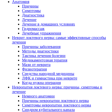
Анатомия
Причины
Симптомы
Диагностика
Лечение
Лечение в домашних условиях
Гидромассаж
Лечебные упражнения
Неврит локтевого нерва: самые эффективные способы
лечения
Причины заболевания
Методы диагностики
Тактика лечения болезни
Медикаментозная терапия
Мази от неврита
Физиотерапия
Средства народной медицины
ЛФК и гимнастика при неврите
Когда нужна операция
Невропатия локтевого нерва: причины, симптомы и
лечение
Немного анатомии
Причины невропатии локтевого нерва
Симптомы невропатии локтевого нерва
Синдром кубитального канала