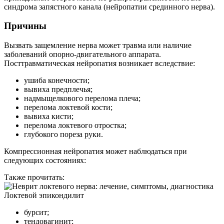
синдрома запястного канала (нейропатии срединного нерва).
Причины
Вызвать защемление нерва может травма или наличие
заболеваний опорно-двигательного аппарата.
Посттравматическая нейропатия возникает вследствие:
ушиба конечности;
вывиха предплечья;
надмыщелкового перелома плеча;
перелома локтевой кости;
вывиха кисти;
перелома локтевого отростка;
глубокого пореза руки.
Компрессионная нейропатия может наблюдаться при
следующих состояниях:
Также прочитать:
Локтевой эпикондилит
бурсит;
тендовагинит;