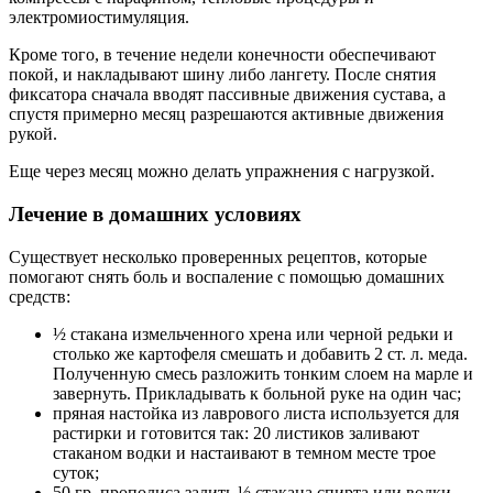
электромиостимуляция.
Кроме того, в течение недели конечности обеспечивают
покой, и накладывают шину либо лангету. После снятия
фиксатора сначала вводят пассивные движения сустава, а
спустя примерно месяц разрешаются активные движения
рукой.
Еще через месяц можно делать упражнения с нагрузкой.
Лечение в домашних условиях
Существует несколько проверенных рецептов, которые
помогают снять боль и воспаление с помощью домашних
средств:
½ стакана измельченного хрена или черной редьки и
столько же картофеля смешать и добавить 2 ст. л. меда.
Полученную смесь разложить тонким слоем на марле и
завернуть. Прикладывать к больной руке на один час;
пряная настойка из лаврового листа используется для
растирки и готовится так: 20 листиков заливают
стаканом водки и настаивают в темном месте трое
суток;
50 гр. прополиса залить ½ стакана спирта или водки,