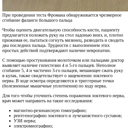
При проведении теста Фромана обнаруживается чрезмерное
сгибание фаланги большого пальца
Чтобы оценить двигательную способность кисти, пациенту
предлагается положить руку на стол ладонью вниз, и, плотно
прижимая ее, пытаться согнуть мизинец, разводить и сводить
два последних пальца. Трудности с выполнением этих
простых действий подтверждают наличие невропатии.
С помощью простукивания молоточком или пальцами доктор
выявляет наличие гипестезии 4 и 5-го пальцев. Неполное
сгибание 5, 4 и частично 3-го пальцев, мешающее сжать руку
в кулак, также свидетельствует о защемлении локтевого
нерва. В ходе осмотра определяются и триггерные точки
(болезненные мышечные уплотнения) по ходу нерва.
Для того чтобы уточнить степень поражения локтевого нерва,
врач может направить на такие исследования:
магнитно-резонансную томографию;
рентгенографию локтевого и лучезапястного суставов;
УЗИ нерва;
электромиографию;