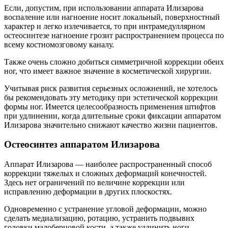
Если, допустим, при использовании аппарата Илизарова
воспаление или нагноение носит локальный, поверхностный
характер и легко излечивается, то при интрамедуллярном
остеосинтезе нагноение грозит распространением процесса по
всему костномозговому каналу.
Также очень сложно добиться симметричной коррекции обеих
ног, что имеет важное значение в косметической хирургии.
Учитывая риск развития серьезных осложнений, не хотелось
бы рекомендовать эту методику при эстетической коррекции
формы ног. Имеется целесообразность применения штифтов
при удлинении, когда длительные сроки фиксации аппаратом
Илизарова значительно снижают качество жизни пациентов.
Остеосинтез аппаратом Илизарова
Аппарат Илизарова — наиболее распространенный способ
коррекции тяжелых и сложных деформаций конечностей.
Здесь нет ограничений по величине коррекции или
исправлению деформации в других плоскостях.
Одновременно с устранение угловой деформации, можно
сделать медиализацию, ротацию, устранить подвывих
головки малоберцовой кости, а также удлинить ноги.