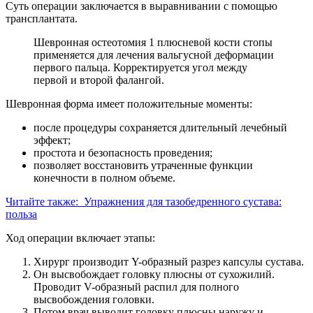
Суть операции заключается в выравнивании с помощью
трансплантата.
Шевронная остеотомия 1 плюсневой кости стопы
применяется для лечения вальгусной деформации
первого пальца. Корректируется угол между
первой и второй фалангой.
Шевронная форма имеет положительные моменты:
после процедуры сохраняется длительный лечебный
эффект;
простота и безопасность проведения;
позволяет восстановить утраченные функции
конечности в полном объеме.
Читайте также:
Упражнения для тазобедренного сустава:
польза
Ход операции включает этапы:
Хирург производит Y-образный разрез капсулы сустава.
Он высвобождает головку плюсны от сухожилий.
Проводит V-образный распил для полного
высвобождения головки.
Потом врач выводит головку плюсны наружу и