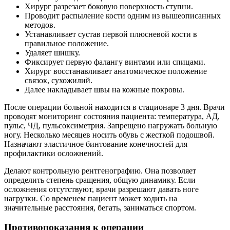
Хирург разрезает боковую поверхность ступни.
Проводит распыление кости одним из вышеописанных
методов.
Устанавливает сустав первой плюсневой кости в
правильное положение.
Удаляет шишку.
Фиксирует первую фалангу винтами или спицами.
Хирург восстанавливает анатомическое положение
связок, сухожилий.
Далее накладывает швы на кожные покровы.
После операции больной находится в стационаре 3 дня. Врачи
проводят мониторинг состояния пациента: температура, АД,
пульс, ЧД, пульсоксиметрия. Запрещено нагружать больную
ногу. Несколько месяцев носить обувь с жесткой подошвой.
Назначают эластичное бинтование конечностей для
профилактики осложнений.
Делают контрольную рентгенографию. Она позволяет
определить степень сращения, общую динамику. Если
осложнения отсутствуют, врачи разрешают давать ноге
нагрузки. Со временем пациент может ходить на
значительные расстояния, бегать, заниматься спортом.
Противопоказания к операции