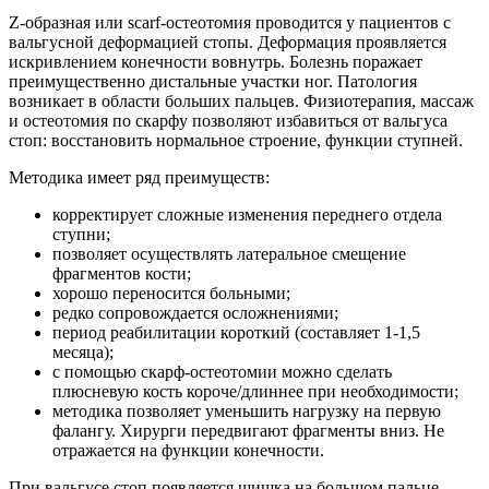
Z-образная или scarf-остеотомия проводится у пациентов с
вальгусной деформацией стопы. Деформация проявляется
искривлением конечности вовнутрь. Болезнь поражает
преимущественно дистальные участки ног. Патология
возникает в области больших пальцев. Физиотерапия, массаж
и остеотомия по скарфу позволяют избавиться от вальгуса
стоп: восстановить нормальное строение, функции ступней.
Методика имеет ряд преимуществ:
корректирует сложные изменения переднего отдела
ступни;
позволяет осуществлять латеральное смещение
фрагментов кости;
хорошо переносится больными;
редко сопровождается осложнениями;
период реабилитации короткий (составляет 1-1,5
месяца);
с помощью скарф-остеотомии можно сделать
плюсневую кость короче/длиннее при необходимости;
методика позволяет уменьшить нагрузку на первую
фалангу. Хирурги передвигают фрагменты вниз. Не
отражается на функции конечности.
При вальгусе стоп появляется шишка на большом пальце.