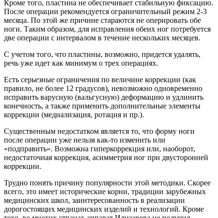
Кроме того, пластина не обеспечивает стабильную фиксацию.
После операции рекомендуется ограничительный режим 2-3
месяца. По этой же причине стараются не оперировать обе
ноги. Таким образом, для исправления обеих ног потребуется
две операции с интервалом в течение нескольких месяцев.
С учетом того, что пластины, возможно, придется удалять,
речь уже идет как минимум о трех операциях.
Есть серьезные ограничения по величине коррекции (как
правило, не более 12 градусов), невозможно одновременно
исправить варусную (вальгусную) деформацию и удлинить
конечность, а также применить дополнительные элементы
коррекции (медиализация, ротация и пр.).
Существенным недостатком является то, что форму ноги
после операции уже нельзя как-то изменить или
«подправить». Возможна гиперкоррекция или, наоборот,
недостаточная коррекция, асимметрия ног при двусторонней
коррекции.
Трудно понять причину популярности этой методики. Скорее
всего, это имеет исторические корни, традиции зарубежных
медицинских школ, заинтересованность в реализации
дорогостоящих медицинских изделий и технологий. Кроме
того, во многих странах аппарат Илизарова не получил