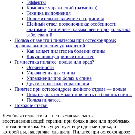
Эффекты
Комплекс упражнений (разминка)
Техника выполнения
Положительное влияние на организм
Шейный отдел позвоночника: особенности
анатомии, типичные травмы шеи и профилактика
заболеваний
Польза от занятий пилатесом при остеохондрозе:
правила выполнения упражнений
Как влияет пилатес на болезни спины
Какую пользу приносит пилатес
Гимнастика пилатес: польза или вред?
Особенности
Упражнения для спины
Упражнения при болях в спине
Другие полезные упражнения
Пилатес при остеохондрозе шейного отдела — польза
Пилатес, как он может повлиять на болезнь спины
Польза пилатеса
Похожие статьи
Лечебная гимнастика – неотъемлемая часть
восстанавливающей терапии при болях в шее или проблемах
с позвоночником. Но существует еще одна методика, о
которой вы, наверняка, слышали. Пилатес при остеохондрозе