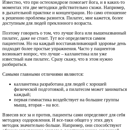
Известно, что при остеохондрозе помогает йога, и в каких-то
моментах эти две методики действительно схожи. Например,
в дыхательной практике и концентрации. Но само отношение
к решению проблемы разнится. Пилатес, мне кажется, более
доступным для людей преклонного возраста.
Поэтому говорить о том, что лучше йога или вышеназванный
пилатес, даже не стоит. Тут все определяется самим
пациентом. Но на каждый восстанавливающий здоровье день
подходят более простые упражнения. Часто у пациентов
возникает вопрос, что лучше – калланетика или уже
известный нам пилатес. Сразу скажу, что в этом нужно
разбираться.
Самыми главными отличиями являются:
калланетика разработана для людей с хорошей
физической подготовкой, а пилатесом может заниматься
каждый;
первая гимнастика воздействует на большие группы
мышц, вторая – на все.
Взвесив все за и против, пациенты сами определяют для себя
методику оздоровления. И все-таки общего у этих двух
методик значительно больше. Например, они способствуют