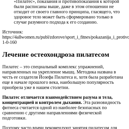
«Пилатес», показания и противопоказания к которой
были расписаны выше, даже в этом отношении не
отходит от своего главного принципа, гласящего, что
здоровое тело может быть сформировано только в
случае разумного подхода к его созданию.
Источник:
https://4allwomen.ru/publ/zdorove/sport_i_fitnes/pokazanija_i_protiv
1-0-160
Лечение остеохондроза пилатесом
Пилатес – это специальный комплекс упражнений,
направленных на укрепление мышц. Методика названа в
честь ее создателя Йозефа Пилатеса и, хотя была разработана
еще в начале прошлого века, наибольшую популярность
приобрела уже в нашем столетии.
Пилатес отличается взаимодействием разума и тела,
концентрацией и контролем дыхания.
Эта разновидность
фитнеса считается одной из наиболее безопасных по
сравнению с другими направлениями физической
подготовки.
Поэтому часто врачи рекомендуют занятия пилатесом для