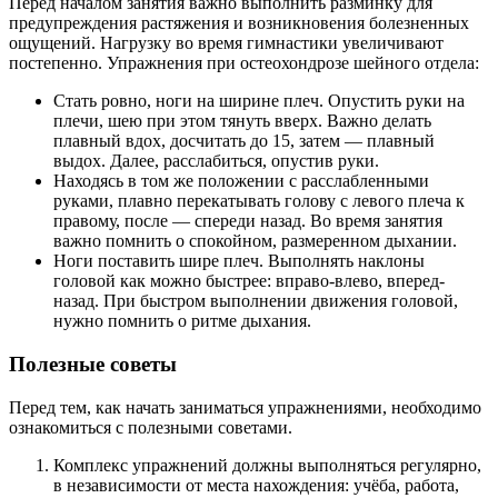
Перед началом занятия важно выполнить разминку для
предупреждения растяжения и возникновения болезненных
ощущений. Нагрузку во время гимнастики увеличивают
постепенно. Упражнения при остеохондрозе шейного отдела:
Стать ровно, ноги на ширине плеч. Опустить руки на
плечи, шею при этом тянуть вверх. Важно делать
плавный вдох, досчитать до 15, затем — плавный
выдох. Далее, расслабиться, опустив руки.
Находясь в том же положении с расслабленными
руками, плавно перекатывать голову с левого плеча к
правому, после — спереди назад. Во время занятия
важно помнить о спокойном, размеренном дыхании.
Ноги поставить шире плеч. Выполнять наклоны
головой как можно быстрее: вправо-влево, вперед-
назад. При быстром выполнении движения головой,
нужно помнить о ритме дыхания.
Полезные советы
Перед тем, как начать заниматься упражнениями, необходимо
ознакомиться с полезными советами.
Комплекс упражнений должны выполняться регулярно,
в независимости от места нахождения: учёба, работа,