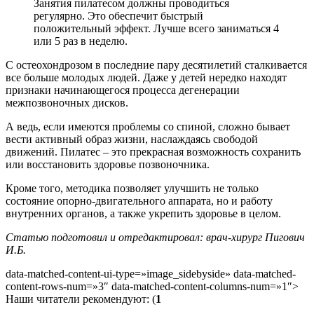
Занятия пилатесом должны проводиться
регулярно. Это обеспечит быстрый
положительный эффект. Лучше всего заниматься 4
или 5 раз в неделю.
С остеохондрозом в последние пару десятилетий сталкивается
все больше молодых людей. Даже у детей нередко находят
признаки начинающегося процесса дегенерации
межпозвоночных дисков.
А ведь, если имеются проблемы со спиной, сложно бывает
вести активный образ жизни, наслаждаясь свободой
движений. Пилатес – это прекрасная возможность сохранить
или восстановить здоровье позвоночника.
Кроме того, методика позволяет улучшить не только
состояние опорно-двигательного аппарата, но и работу
внутренних органов, а также укрепить здоровье в целом.
Статью подготовил и отредактировал: врач-хирург Пигович
И.Б.
data-matched-content-ui-type=»image_sidebyside» data-matched-
content-rows-num=»3″ data-matched-content-columns-num=»1″>
Наши читатели рекомендуют: (
1