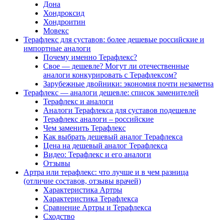
Дона
Хондроксид
Хондроитин
Мовекс
Терафлекс для суставов: более дешевые российские и
импортные аналоги
Почему именно Терафлекс?
Свое — дешевле? Могут ли отечественные
аналоги конкурировать с Терафлексом?
Зарубежные двойники: экономия почти незаметна
Терафлекс — аналоги дешевле: список заменителей
Терафлекс и аналоги
Аналоги Терафлекса для суставов подешевле
Терафлекс аналоги – российские
Чем заменить Терафлекс
Как выбрать дешевый аналог Терафлекса
Цена на дешевый аналог Терафлекса
Видео: Терафлекс и его аналоги
Отзывы
Артра или терафлекс: что лучше и в чем разница
(отличие составов, отзывы врачей)
Характеристика Артры
Характеристика Терафлекса
Сравнение Артры и Терафлекса
Сходство