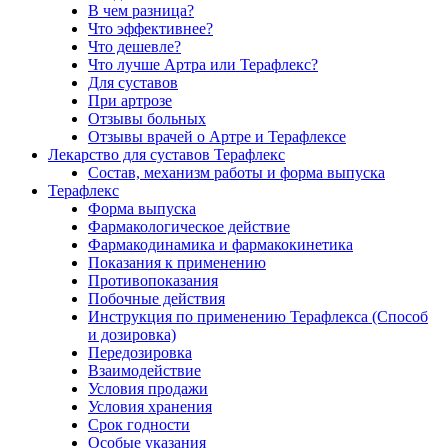
В чем разница?
Что эффективнее?
Что дешевле?
Что лучше Артра или Терафлекс?
Для суставов
При артрозе
Отзывы больных
Отзывы врачей о Артре и Терафлексе
Лекарство для суставов Терафлекс
Состав, механизм работы и форма выпуска
Терафлекс
Форма выпуска
Фармакологическое действие
Фармакодинамика и фармакокинетика
Показания к применению
Противопоказания
Побочные действия
Инструкция по применению Терафлекса (Способ
и дозировка)
Передозировка
Взаимодействие
Условия продажи
Условия хранения
Срок годности
Особые указания