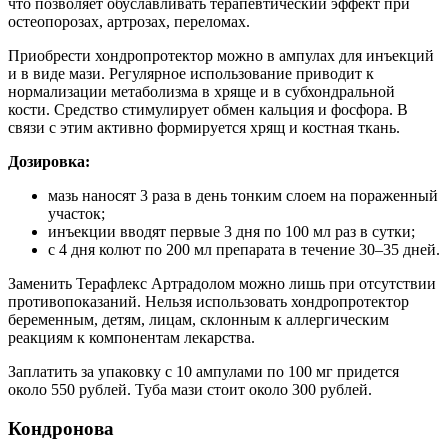
что позволяет обуславливать терапевтический эффект при
остеопорозах, артрозах, переломах.
Приобрести хондропротектор можно в ампулах для инъекций
и в виде мази. Регулярное использование приводит к
нормализации метаболизма в хряще и в субхондральной
кости. Средство стимулирует обмен кальция и фосфора. В
связи с этим активно формируется хрящ и костная ткань.
Дозировка:
мазь наносят 3 раза в день тонким слоем на пораженный
участок;
инъекции вводят первые 3 дня по 100 мл раз в сутки;
с 4 дня колют по 200 мл препарата в течение 30–35 дней.
Заменить Терафлекс Артрадолом можно лишь при отсутствии
противопоказаний. Нельзя использовать хондропротектор
беременным, детям, лицам, склонным к аллергическим
реакциям к компонентам лекарства.
Заплатить за упаковку с 10 ампулами по 100 мг придется
около 550 рублей. Туба мази стоит около 300 рублей.
Кондронова