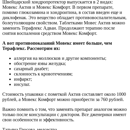
Швейцарский хондропротектор выпускается в 2 видах:
Мовекс Актив и Мовекс Комфорт. В первом препарате,
помимо глюкoзaмина и xoндpoитина, в состав введен еще и
диклофенак. Это вещество обладает противовоспалительным,
болеутоляющим свойством. Таблетками Мовес Актив можно
заменить Терафлекс Адван. Продолжают терапию после
снятия воспаления средством Мовекс Комфорт.
А вот противопоказаний Мовекс имеет больше, чем
Терафлекс. Рассмотрим их:
аллергия на моллюсков и другие компоненты;
обострение яэвы желудка;
сахарный диабет;
склонность к кровотечениям;
инфаркт;
инсульт.
Стоимость упаковки с пометкой Актив составляет около 1000
рублей, а Мовекс Комфорт можно приобрести за 760 рублей.
Важно помнить о том, что заменять препарат аналогом можно
только после консультации с доктором. Все дженерики имеют
свои особенности и эффективность.
Татьяна Гросова, медсестра,