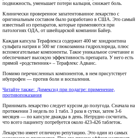
подвижность, уменьшает потери кальция, снижает боль.
Клинически проверенное запатентованное лекарство с
оригинальным составом было разработано в США. Это самый
известный из препаратов, которые применяются при
патологиях ОДА, от швейцарской компании Байер.
Каждая капсула Терафлекса содержит 400 мг хондроитина
сульфата натрия и 500 мг глюкозамина гидрохлорида, плюс
вспомогательные компоненты. Такое уникальное сочетание и
обеспечивает высокую эффективность препарата. У него есть
прямой «родственник» – Терафлекс Адванс.
Помимо перечисленных компонентов, в нем присутствует
ибупрофен — против боли и воспаления.
Читайте также:
Димексид при подагре: применение,
противопоказания
Принимать лекарство следует курсом до полугода. Сначала на
протяжении 3 недель по 1 табл. 3 раза в сутки, затем 3-6
месяцев — по капсуле дважды в день. Нетрудно сосчитать,
что всего пациенту потребуется около 423-426 таблеток.
Лекарство имеет отличную репутацию. Это один из самых