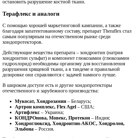
остановить разрушение костной ткани.
Терафлекс и аналоги
С помощью хорошей маркетинговой кампании, а также
благодаря запатентованному составу, препарат Theraflex стал
самым популярным на отечественном рынке среди
хондопротекторов.
Действующие вещества препарата – хондроитин (натрия
хондроитин сульфат) и компонент глюкозамин (глюкозамин
гидрохлорид) необходимы организму для восстановления
разрушения хрящевой ткани, а в тандеме и правильной
дозировке они справляются с задачей намного лучше.
В широком доступе есть и другие хондопротекторы
отечественного и зарубежного производства:
Мукосат, Хондрозамин
– Беларусь;
Артрон комплекс, Flex Agel
– США;
Артифлекс
– Украина;
КОНДРОнова, Мовекс, Протекон
– Индия;
Хондроглюксид, Хондроитин-АКОС, Хондролон,
Эльбона
– Россия.