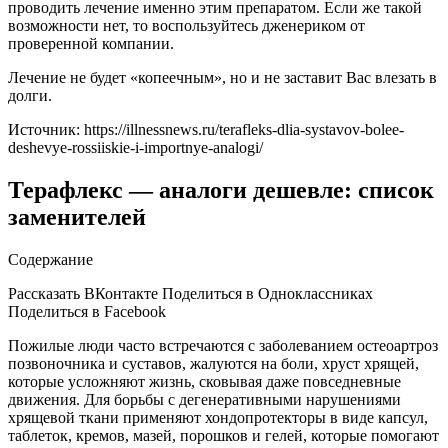
проводить лечение именно этим препаратом. Если же такой
возможности нет, то воспользуйтесь дженериком от
проверенной компании.
Лечение не будет «копеечным», но и не заставит Вас влезать в
долги.
Источник:
https://illnessnews.ru/terafleks-dlia-systavov-bolee-
deshevye-rossiiskie-i-importnye-analogi/
Терафлекс — аналоги дешевле: список
заменителей
Содержание
Рассказать ВКонтакте Поделиться в Одноклассниках
Поделиться в Facebook
Пожилые люди часто встречаются с заболеванием остеоартроз
позвоночника и суставов, жалуются на боли, хруст хрящей,
которые усложняют жизнь, сковывая даже повседневные
движения. Для борьбы с дегенеративными нарушениями
хрящевой ткани применяют хондопротекторы в виде капсул,
таблеток, кремов, мазей, порошков и гелей, которые помогают