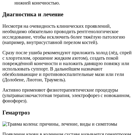
нижней конечностью.
Диагностика и лечение
Несмотря на очевидность клинических проявлений,
необходимо обязательно проводить рентгенологическое
исследование, чтобы исключить более тяжёлую патологию
(например, внутрисуставной перелом костей).
Сразу после ушиба рекомендуют приложить холод (лёд, спрей
с хлорэтилом, орошение жидким азотом), создать покой
повреждённой конечности и наложить давящую повязку или
использовать суппорт. В дальнейшем назначают
обезболивающие и противовоспалительные мази или гели
(Долобене, Лиотон, Траумель).
Активно применяют физиотерапевтические процедуры
(ультравысокочастотная терапия, электрофорез с новокаином,
фонофорез).
Гемартроз
Появление крови в коленном суставе называется гемартрозом.