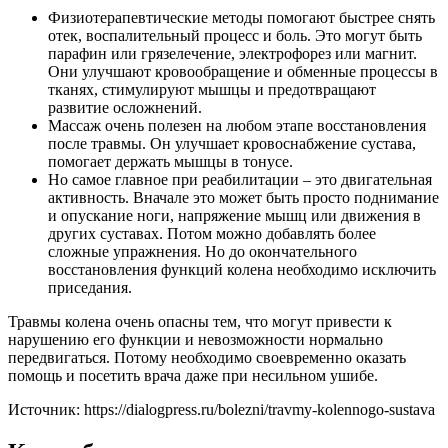
Физиотерапевтические методы помогают быстрее снять
отек, воспалительный процесс и боль. Это могут быть
парафин или грязелечение, электрофорез или магнит.
Они улучшают кровообращение и обменные процессы в
тканях, стимулируют мышцы и предотвращают
развитие осложнений.
Массаж очень полезен на любом этапе восстановления
после травмы. Он улучшает кровоснабжение сустава,
помогает держать мышцы в тонусе.
Но самое главное при реабилитации – это двигательная
активность. Вначале это может быть просто поднимание
и опускание ноги, напряжение мышц или движения в
других суставах. Потом можно добавлять более
сложные упражнения. Но до окончательного
восстановления функций колена необходимо исключить
приседания.
Травмы колена очень опасны тем, что могут привести к
нарушению его функции и невозможности нормально
передвигаться. Потому необходимо своевременно оказать
помощь и посетить врача даже при несильном ушибе.
Источник:
https://dialogpress.ru/bolezni/travmy-kolennogo-sustava