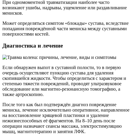
При одномоментной травматизации наиболее часто
возникают ушибы, надрывы, ущемление или раздавливание
менисков.
Может определяться симптом «блокады» сустава, вследствие
попадания повреждённой части мениска между суставными
поверхностями костей.
Диагностика и лечение
Если обнаружен выпот в суставной полости, то в первую
очередь осуществляют пункцию сустава для удаления
скопившейся жидкости. Чтобы определиться с характером и
степенью тяжести повреждений, проводят ультразвуковое
обследование или магнитно-резонансную томографию, а
также артроскопию.
После того как был подтверждён диагноз повреждение
мениска, лечение исключительно оперативное, направленное
на восстановление хрящевой пластинки и удаление
нежизнеспособных её фрагментов. На 8–10 день после
операции назначают сеансы массажа, электростимуляцию
мышц, магнитотерапию и занятия ЛФК.