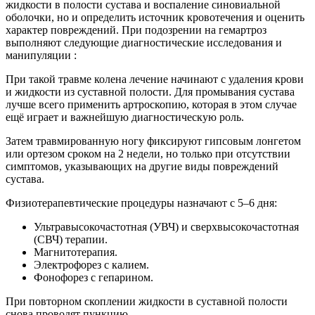
жидкости в полости сустава и воспаление синовиальной
оболочки, но и определить источник кровотечения и оценить
характер повреждений. При подозрении на гемартроз
выполняют следующие диагностические исследования и
манипуляции :
При такой травме колена лечение начинают с удаления крови
и жидкости из суставной полости. Для промывания сустава
лучше всего применить артроскопию, которая в этом случае
ещё играет и важнейшую диагностическую роль.
Затем травмированную ногу фиксируют гипсовым лонгетом
или ортезом сроком на 2 недели, но только при отсутствии
симптомов, указывающих на другие виды повреждений
сустава.
Физиотерапевтические процедуры назначают с 5–6 дня:
Ультравысокочастотная (УВЧ) и сверхвысокочастотная
(СВЧ) терапии.
Магнитотерапия.
Электрофорез с калием.
Фонофорез с гепарином.
При повторном скоплении жидкости в суставной полости
снова проводят пункцию.