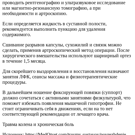
проводить рентгенографию и ультразвуковое исследование
или магнитно-резонансную томографию, а при
необходимости и артроскопию.
Если определяется жидкость в суставной полости,
рекомендуется выполнить пункцию для удаления
содержимого.
Сшивание разрывов капсулы, сухожилий и связок можно
сделать, применив артроскопический метод операции. После
хирургического вмешательства используют шарнирный ортез
в течение 1,5 месяца.
Для скорейшего выздоровления и восстановления назначают
занятия ЛФК, сеансы массажа и физиотерапевтические
процедуры.
В дальнейшем ношение фиксирующей повязки (суппорт)
должно сочетаться с активными занятиями физкультурой, что
поможет избежать появления мышечной гипотрофии. Не
стоит ограничивать себя в движениях, если на то нет
соответствующей рекомендации от лечащего врача.
Травма колена и хроническая боль
Источник:
https://MedOtvet.com/travmy-sustavov/povrezhdenie-