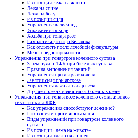
Из позиции лежа на животе
Лежа на спине
Лежа на боку
Из позиции сидя
Упражнение велосипед
Упражнения в воде
Ходьба при гонартрозе
Гимнастика доктора Белялова
Как отдыхать после лечебной физкультуры
Меры предосторожности
Упражнения при гонартрозе коленного сустава
Зачем нужна ЛФК при болезнях сустава
Правила выполнения занятий
Упражнения при артрозе колена
Занятия сидя при артрозе
Упражнения лежа от гонартроза
Другие полезные занятия от болей в колене
Упражнения при гонартрозе коленного сустава: видео
гимнастики и ЛФК
Как упражнения способствуют лечению?
Показания и противопоказания
Виды упражнений при гонартрозе коленного
сустава
Из позиции «лежа на животе»
Из позиции «лежа на спине»