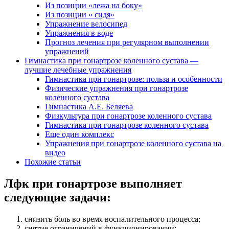
Из позиции «лежа на боку»
Из позиции « сидя»
Упражнение велосипед
Упражнения в воде
Прогноз лечения при регулярном выполнении
упражнений
Гимнастика при гонартрозе коленного сустава —
лучшие лечебные упражнения
Гимнастика при гонартрозе: польза и особенности
Физические упражнения при гонартрозе
коленного сустава
Гимнастика А.Е. Беляева
Физкультура при гонартрозе коленного сустава
Гимнастика при гонартрозе коленного сустава
Еще один комплекс
Упражнения при гонартрозе коленного сустава на
видео
Похожие статьи
Лфк при гонартрозе выполняет
следующие задачи:
снизить боль во время воспалительного процесса;
снятие ограничений в функционировании;