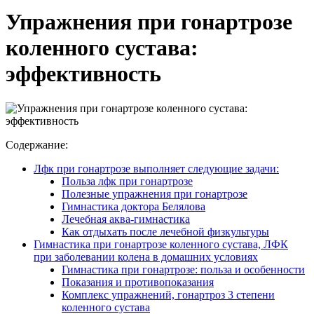
Упражнения при гонартрозе
коленного сустава:
эффективность
Содержание:
Лфк при гонартрозе выполняет следующие задачи:
Польза лфк при гонартрозе
Полезные упражнения при гонартрозе
Гимнастика доктора Белялова
Лечебная аква-гимнастика
Как отдыхать после лечебной физкультуры
Гимнастика при гонартрозе коленного сустава, ЛФК
при заболевании колена в домашних условиях
Гимнастика при гонартрозе: польза и особенности
Показания и противопоказания
Комплекс упражнений, гонартроз 3 степени
коленного сустава