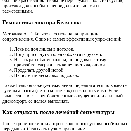
большие расстояния. Чтобы не перегружать больной сустав,
прогулки должны быть непродолжительными и
размеренными.
Гимнастика доктора Белялова
Методика А. Е. Белялова основана на принципе
сопротивления. Одно из самых эффективных упражнений:
Лечь на пол лицом в потолок.
Ногу присогнуть, голень обхватить руками.
Начать разгибание колена, но не давать этому
произойти, удерживать конечность ладонями.
Проделать другой ногой.
Выполнить несколько подходов.
Также Белялов советует ежедневно передвигаться по комнате
гусиным шагом (т.е. на корточках) несколько минут. Если
гимнастика вызывает болезненные ощущения или сильный
дискомфорт, ее нельзя выполнять.
Как отдыхать после лечебной физкультуры
После тренировки при артрозе коленного сустава необходима
передышка. Отдыхать нужно правильно: