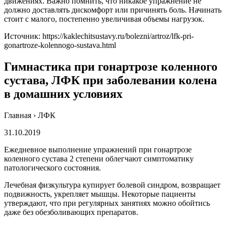
движениях. Важно помнить, что никакое упражнение не
должно доставлять дискомфорт или причинять боль. Начинать
стоит с малого, постепенно увеличивая объемы нагрузок.
Источник:
https://kaklechitsustavy.ru/bolezni/artroz/lfk-pri-
gonartroze-kolennogo-sustava.html
Гимнастика при гонартрозе коленного
сустава, ЛФК при заболевании колена
в домашних условиях
Главная › ЛФК
31.10.2019
Ежедневное выполнение упражнений при гонартрозе
коленного сустава 2 степени облегчают симптоматику
патологического состояния.
Лечебная физкультура купирует болевой синдром, возвращает
подвижность, укрепляет мышцы. Некоторые пациенты
утверждают, что при регулярных занятиях можно обойтись
даже без обезболивающих препаратов.