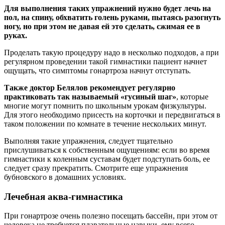
Для выполнения таких упражнений нужно будет лечь на
пол, на спину, обхватить голень руками, пытаясь разогнуть
ногу, но при этом не давая ей это сделать, сжимая ее в
руках.
Проделать такую процедуру надо в несколько подходов, а при
регулярном проведении такой гимнастики пациент начнет
ощущать, что симптомы гонартроза начнут отступать.
Также доктор Белялов рекомендует регулярно
практиковать так называемый «гусиный шаг»
, которые
многие могут помнить по школьным урокам физкультуры.
Для этого необходимо присесть на корточки и передвигаться в
таком положении по комнате в течение нескольких минут.
Выполняя такие упражнения, следует тщательно
прислушиваться к собственным ощущениям: если во время
гимнастики к коленным суставам будет подступать боль, ее
следует сразу прекратить. Смотрите еще упражнения
бубновского в домашних условиях.
Лечебная аква-гимнастика
При гонартрозе очень полезно посещать бассейн, при этом от
человека не требуется плавательные навыки, ему всего-