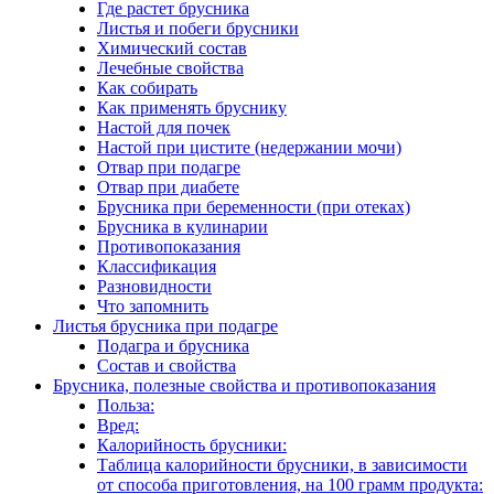
Где растет брусника
Листья и побеги брусники
Химический состав
Лечебные свойства
Как собирать
Как применять бруснику
Настой для почек
Настой при цистите (недержании мочи)
Отвар при подагре
Отвар при диабете
Брусника при беременности (при отеках)
Брусника в кулинарии
Противопоказания
Классификация
Разновидности
Что запомнить
Листья брусника при подагре
Подагра и брусника
Состав и свойства
Брусника, полезные свойства и противопоказания
Польза:
Вред:
Калорийность брусники:
Таблица калорийности брусники, в зависимости
от способа приготовления, на 100 грамм продукта: