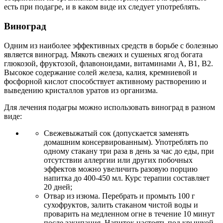
есть при подагре, и в каком виде их следует употреблять.
Виноград
Одним из наиболее эффективных средств в борьбе с болезнью
является виноград. Мякоть свежих и сушеных ягод богата
глюкозой, фруктозой, флавоноидами, витаминами А, В1, В2.
Высокое содержание солей железа, калия, кремниевой и
фосфорной кислот способствует активному растворению и
выведению кристаллов уратов из организма.
Для лечения подагры можно использовать виноград в разном
виде:
Свежевыжатый сок (допускается заменять
домашним консервированным). Употреблять по
одному стакану три раза в день за час до еды, при
отсутствии аллергии или других побочных
эффектов можно увеличить разовую порцию
напитка до 400-450 мл. Курс терапии составляет
20 дней;
Отвар из изюма. Перебрать и промыть 100 г
сухофруктов, залить стаканом чистой воды и
проварить на медленном огне в течение 10 минут
после закипания. Напиток настоять под крышкой,