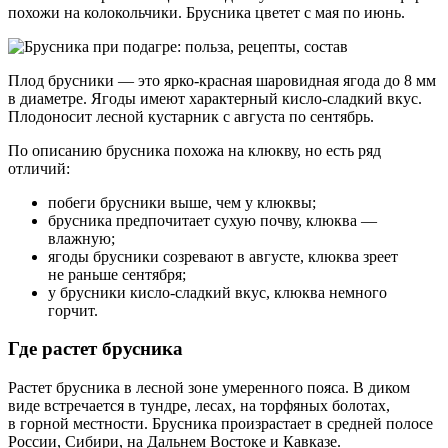
похожи на колокольчики. Брусника цветет с мая по июнь.
Плод брусники — это ярко-красная шаровидная ягода до 8 мм
в диаметре. Ягоды имеют характерный кисло-сладкий вкус.
Плодоносит лесной кустарник с августа по сентябрь.
По описанию брусника похожа на клюкву, но есть ряд
отличий:
побеги брусники выше, чем у клюквы;
брусника предпочитает сухую почву, клюква —
влажную;
ягоды брусники созревают в августе, клюква зреет
не раньше сентября;
у брусники кисло-сладкий вкус, клюква немного
горчит.
Где растет брусника
Растет брусника в лесной зоне умеренного пояса. В диком
виде встречается в тундре, лесах, на торфяных болотах,
в горной местности. Брусника произрастает в средней полосе
России, Сибири, на Дальнем Востоке и Кавказе.