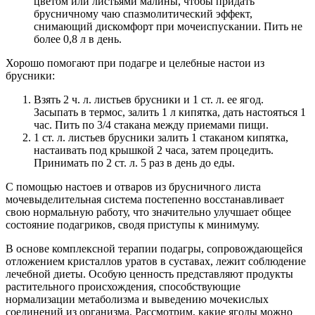
цветом или листьями малины, чтобы придать
брусничному чаю спазмолитический эффект,
снимающий дискомфорт при мочеиспускании. Пить не
более 0,8 л в день.
Хорошо помогают при подагре и целебные настои из
брусники:
Взять 2 ч. л. листьев брусники и 1 ст. л. ее ягод.
Засыпать в термос, залить 1 л кипятка, дать настояться 1
час. Пить по 3/4 стакана между приемами пищи.
1 ст. л. листьев брусники залить 1 стаканом кипятка,
настаивать под крышкой 2 часа, затем процедить.
Принимать по 2 ст. л. 5 раз в день до еды.
С помощью настоев и отваров из брусничного листа
мочевыделительная система постепенно восстанавливает
свою нормальную работу, что значительно улучшает общее
состояние подагриков, сводя приступы к минимуму.
В основе комплексной терапии подагры, сопровождающейся
отложением кристаллов уратов в суставах, лежит соблюдение
лечебной диеты. Особую ценность представляют продукты
растительного происхождения, способствующие
нормализации метаболизма и выведению мочекислых
соединений из организма. Рассмотрим, какие ягоды можно