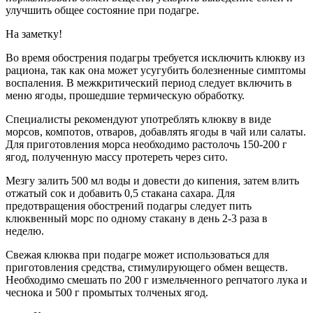
улучшить общее состояние при подагре.
На заметку!
Во время обострения подагры требуется исключить клюкву из
рациона, так как она может усугубить болезненные симптомы
воспаления. В межкритический период следует включить в
меню ягоды, прошедшие термическую обработку.
Специалисты рекомендуют употреблять клюкву в виде
морсов, компотов, отваров, добавлять ягоды в чай или салаты.
Для приготовления морса необходимо растолочь 150-200 г
ягод, полученную массу протереть через сито.
Мезгу залить 500 мл воды и довести до кипения, затем влить
отжатый сок и добавить 0,5 стакана сахара. Для
предотвращения обострений подагры следует пить
клюквенный морс по одному стакану в день 2-3 раза в
неделю.
Свежая клюква при подагре может использоваться для
приготовления средства, стимулирующего обмен веществ.
Необходимо смешать по 200 г измельченного репчатого лука и
чеснока и 500 г промытых толченых ягод.