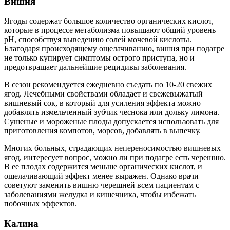
Вишня
Ягоды содержат большое количество органических кислот,
которые в процессе метаболизма повышают общий уровень
pH, способствуя выведению солей мочевой кислоты.
Благодаря происходящему ощелачиванию, вишня при подагре
не только купирует симптомы острого приступа, но и
предотвращает дальнейшие рецидивы заболевания.
В сезон рекомендуется ежедневно съедать по 10-20 свежих
ягод. Лечебными свойствами обладает и свежевыжатый
вишневый сок, в который для усиления эффекта можно
добавлять измельченный зубчик чеснока или дольку лимона.
Сушеные и мороженые плоды допускается использовать для
приготовления компотов, морсов, добавлять в выпечку.
Многих больных, страдающих непереносимостью вишневых
ягод, интересует вопрос, можно ли при подагре есть черешню.
В ее плодах содержится меньше органических кислот, и
ощелачивающий эффект менее выражен. Однако врачи
советуют заменить вишню черешней всем пациентам с
заболеваниями желудка и кишечника, чтобы избежать
побочных эффектов.
Калина