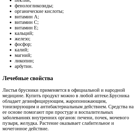
пектин;
фенологликозиды;
органические кислоты;
витамин А;
витамин С;
витамин Е;
кальций;
железо;
фосфор;
калий;
магний;
ликопин;
арбутин.
Лечебные свойства
Листья брусники применяется в официальной и народной
медицине. Купить продукт можно в любой аптеке.Брусника
обладает дезинфицирующим, жаропонижающим,
тонизирующим и антибактериальным действием. Средства на
ее основе помогают при простуде и воспалительных
заболеваниях внутренних органов: печени, почек, мочевого
пузыря, желудка. Растение оказывает слабительное и
мочегонное действие.