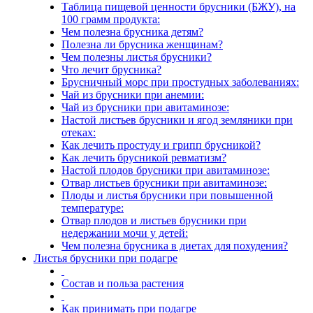
Таблица пищевой ценности брусники (БЖУ), на
100 грамм продукта:
Чем полезна брусника детям?
Полезна ли брусника женщинам?
Чем полезны листья брусники?
Что лечит брусника?
Брусничный морс при простудных заболеваниях:
Чай из брусники при анемии:
Чай из брусники при авитаминозе:
Настой листьев брусники и ягод земляники при
отеках:
Как лечить простуду и грипп брусникой?
Как лечить брусникой ревматизм?
Настой плодов брусники при авитаминозе:
Отвар листьев брусники при авитаминозе:
Плоды и листья брусники при повышенной
температуре:
Отвар плодов и листьев брусники при
недержании мочи у детей:
Чем полезна брусника в диетах для похудения?
Листья брусники при подагре
Состав и польза растения
Как принимать при подагре