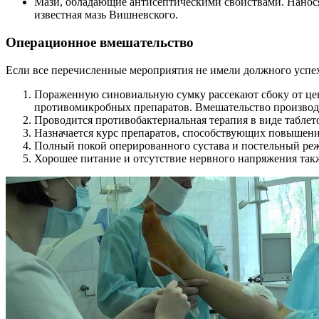
Мази, обладающие антисептическими свойствами. Нанося
известная мазь Вишневского.
Операционное вмешательство
Если все перечисленные мероприятия не имели должного успех
Пораженную синовиальную сумку рассекают сбоку от цен
противомикробных препаратов. Вмешательство производ
Проводится противобактериальная терапия в виде табле
Назначается курс препаратов, способствующих повышен
Полный покой оперированного сустава и постельный реж
Хорошее питание и отсутствие нервного напряжения та