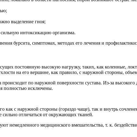
ью;
ожно выделение гноя;
а сильную интоксикацию организма.
вения бурсита, симптомах, методах его лечения и профилактики
есущих постоянную высокую нагрузку, таких, как коленные, лок
лости на его вершине, как правило, с наружной стороны, объемо
 происходит по наружной поверхности сустава. Из-за высокого
ия полностью исключены.
 как с наружной стороны (гораздо чаще), так и внутрь сочлене
е сильно отличаться от окружающих тканей.
ют немедленного медицинского вмешательства, т. к. бездейств