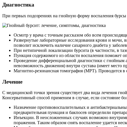
Диагностика
При первых подозрениях на гнойную форму воспаления бурсы н
Осмотр у врача с точным рассказом обо всем происходя
Развернутые лабораторные исследования крови и мочи, в
позволит исключить наличие сахарного диабета у заболев
При нетипичной локализации бурсита (в частности, в та
Пункция содержимого из области воспаления поможет опр
Проведение дифференциальной диагностики с гнойным а
невозможность движения) внутри сустава (имеет место пр
Магнитно-резонансная томография (МРТ). Проводится в о
Лечение
С медицинской точки зрения существует два вида лечения гной
Консервативный способ применим в случае, если состояние бол
Назначение противовоспалительных и антибактериальных
предварительная пункция и бакпосев определили препар
Инъекции. В неосложненных случаях возможно внутримыш
поражения. Таким образом снять воспаление удается нес