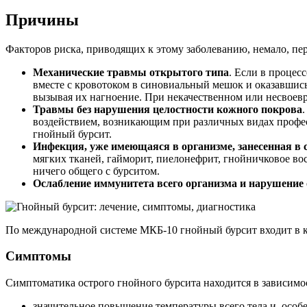
Причины
Факторов риска, приводящих к этому заболеванию, немало, пе
Механические травмы открытого типа
. Если в процес
вместе с кровотоком в синовиальный мешок и оказавшис
вызывая их нагноение. При некачественном или несвоев
Травмы без нарушения целостности кожного покрова
воздействием, возникающим при различных видах профес
гнойный бурсит.
Инфекция, уже имеющаяся в организме, занесенная в 
мягких тканей, гайморит, пиелонефрит, гнойничковое во
ничего общего с бурситом.
Ослабление иммунитета всего организма и нарушение
По международной системе МКБ-10 гнойный бурсит входит в к
Симптомы
Симптоматика острого гнойного бурсита находится в зависимос
значительное повышение температуры всего тела и, особ