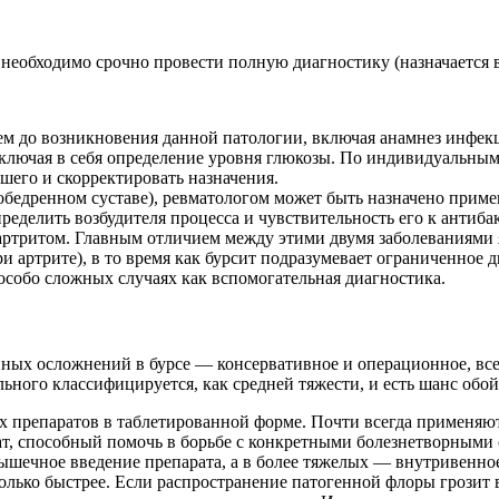
еобходимо срочно провести полную диагностику (назначается в
щем до возникновения данной патологии, включая анамнез инфе
ключая в себя определение уровня глюкозы. По индивидуальным п
шего и скорректировать назначения.
зобедренном суставе), ревматологом может быть назначено приме
еделить возбудителя процесса и чувствительность его к антиба
ртритом. Главным отличием между этими двумя заболеваниями 
и артрите), в то время как бурсит подразумевает ограниченное 
собо сложных случаях как вспомогательная диагностика.
ных осложнений в бурсе — консервативное и операционное, все з
ьного классифицируется, как средней тяжести, и есть шанс обо
 препаратов в таблетированной форме. Почти всегда применяютс
ат, способный помочь в борьбе с конкретными болезнетворными
ечное введение препарата, а в более тяжелых — внутривенное. 
колько быстрее. Если распространение патогенной флоры грозит 