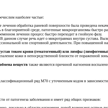
речислим наиболее частые:
се лечения обработка раневой поверхности была проведена нека
ь в благоприятной среде, патогенные микроорганизмы быстро р
ременном лечении процесс быстро переходит в гнойную фазу.
. В данном случае речь идет о микротравмах внутри сустава. Вы
сиональной или спортивной деятельности. При повышенной нагр
сустав током крови (гематогенный) или лимфы (лимфогенный
спаление кожи в непосредственной близости от пораженной зоны
 обмена веществ
также являются причиной нагноения воспален
лассификационный ряд М70 с уточненным кодом в зависимости 
ти от патогенеза заболевания и имеет ряд общих признаков:
енно, локально в области нагноения, порой возникают острые ли