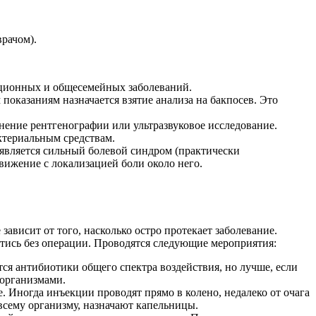
рачом).
кционных и общесемейных заболеваний.
оказаниям назначается взятие анализа на бакпосев. Это
нение рентгенографии или ультразвуковое исследование.
ктериальным средствам.
является сильный болевой синдром (практически
движение с локализацией боли около него.
ависит от того, насколько остро протекает заболевание.
йтись без операции. Проводятся следующие мероприятия:
я антибиотики общего спектра воздействия, но лучше, если
 организмами.
Иногда инъекции проводят прямо в колено, недалеко от очага
всему организму, назначают капельницы.