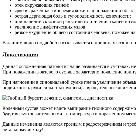
отек окружающих тканей;
ярко выраженная гиперемия кожи над пораженной област
острая дергающая боль и тугоподвижность конечности;
при наличии сквозной раны или истончения тканей возм
увеличение лимфатических узлов;
резкое ухудшение общего состояния человека, похожее н
В данном видео подробно рассказывается о причинах возникно
Локализация
Данная осложненная патология чаще развивается в суставах, н
При поражении локтевого сустава характерно появление припух
При нагноении в синовиальной сумке плеча увеличение объема
подвижность руки сильно затруднена, а вращательные движен
Коленный сустав может иметь выпирание гнойного содержимого
будут весьма значительными, а температура в пораженном мест
Данные изменения являются грозным предостережением и требу
летальному исходу!