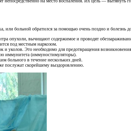
т непосредственно на место воспаления. Их цель — вытянуть г
а, или больной обратился за помощью очень поздно и болезнь д
тра опухоли, вычищают содержимое и проводят обеззараживани
ится под местным наркозом.
ток и уколов. Это необходимо для предотвращения возникновен
ию иммунитета (иммуностимуляторы).
им больного в течение нескольких дней.
кже послужат скорейшему выздоровлению.