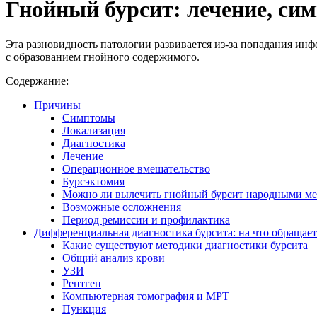
Гнойный бурсит: лечение, си
Эта разновидность патологии развивается из-за попадания инф
с образованием гнойного содержимого.
Содержание:
Причины
Симптомы
Локализация
Диагностика
Лечение
Операционное вмешательство
Бурсэктомия
Можно ли вылечить гнойный бурсит народными ме
Возможные осложнения
Период ремиссии и профилактика
Дифференциальная диагностика бурсита: на что обращает
Какие существуют методики диагностики бурсита
Общий анализ крови
УЗИ
Рентген
Компьютерная томография и МРТ
Пункция