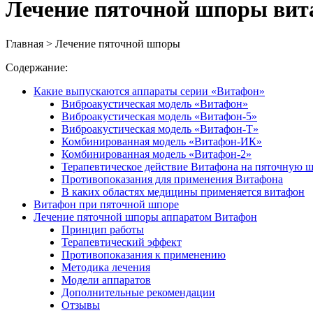
Лечение пяточной шпоры вит
Главная > Лечение пяточной шпоры
Содержание:
Какие выпускаются аппараты серии «Витафон»
Виброакустическая модель «Витафон»
Виброакустическая модель «Витафон-5»
Виброакустическая модель «Витафон-Т»
Комбинированная модель «Витафон-ИК»
Комбинированная модель «Витафон-2»
Терапевтическое действие Витафона на пяточную 
Противопоказания для применения Витафона
В каких областях медицины применяется витафон
Витафон при пяточной шпоре
Лечение пяточной шпоры аппаратом Витафон
Принцип работы
Терапевтический эффект
Противопоказания к применению
Методика лечения
Модели аппаратов
Дополнительные рекомендации
Отзывы