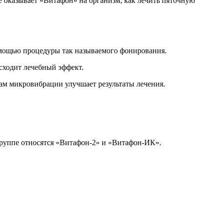
е оказывает «Витафон» на организм; как лечить пяточную
омощью процедуры так называемого фонирования.
сходит лечебный эффект.
ам микровибрации улучшает результаты лечения.
группе относятся «Витафон-2» и «Витафон-ИК».