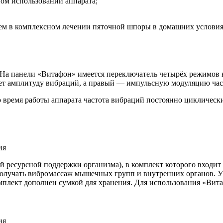
ом использовании аппарата;
 в комплексном лечении пяточной шпоры в домашних условиях.
 На панели «Витафон» имеется переключатель четырёх режимов 
ует амплитуду вибраций, а правый — импульсную модуляцию час
 время работы аппарата частота вибраций постоянно циклическ
 ресурсной поддержки организма), в комплект которого входит 
олучать вибромассаж мышечных групп и внутренних органов. У 
мплект дополнен сумкой для хранения. Для использования «Вита