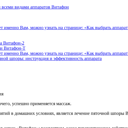
 всеми видами аппаратов Витафон
ет именно Вам, можно узнать на странице: «Как выбрать аппарат
а Витафон-2
 и Витафон-Т
ет именно Вам, можно узнать на странице: «Как выбрать аппарат
чной шпоры: инструкция и эффективность аппарата
очего, успешно применяется массаж.
иятий в домашних условиях, является лечение пяточной шпоры