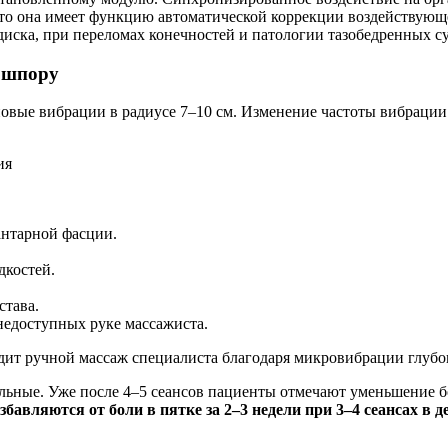
что она имеет функцию автоматической коррекции воздействующе
ска, при переломах конечностей и патологии тазобедренных су
ю шпору
новые вибрации в радиусе 7–10 см. Изменение частоты вибраци
антарной фасции.
дкостей.
става.
недоступных руке массажиста.
ит ручной массаж специалиста благодаря микровибрации глубо
ьные. Уже после 4–5 сеансов пациенты отмечают уменьшение бо
авляются от боли в пятке за 2–3 недели при 3–4 сеансах в д