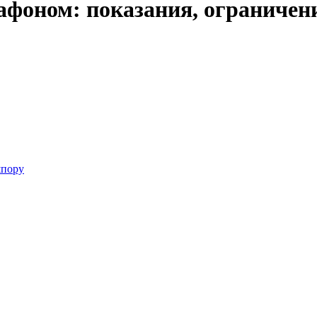
афоном: показания, ограничен
шпору