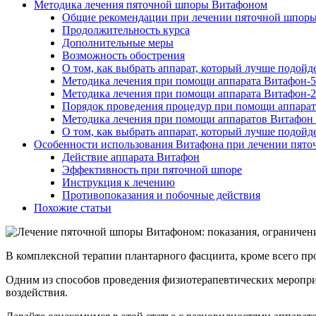
Методика лечения пяточной шпоры Витафоном
Общие рекомендации при лечении пяточной шпоры
Продолжительность курса
Дополнительные меры
Возможность обострения
О том, как выбрать аппарат, который лучше подойд
Методика лечения при помощи аппарата Витафон-5
Методика лечения при помощи аппарата Витафон-2
Порядок проведения процедур при помощи аппарат
Методика лечения при помощи аппаратов Витафон
О том, как выбрать аппарат, который лучше подойд
Особенности использования Витафона при лечении пято
Действие аппарата Витафон
Эффективность при пяточной шпоре
Инструкция к лечению
Противопоказания и побочные действия
Похожие статьи
В комплексной терапии плантарного фасциита, кроме всего пр
Одним из способов проведения физиотерапевтических меропр
воздействия.