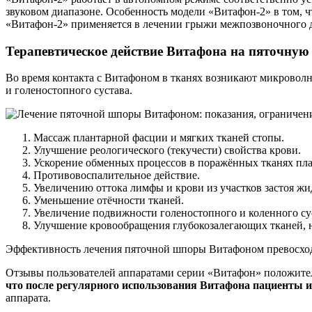
звуковом диапазоне. Особенность модели «Витафон-2» в том, 
«Витафон-2» применяется в лечении грыжи межпозвоночного ди
Терапевтическое действие Витафона на пяточну
Во время контакта с Витафоном в тканях возникают микровол
и голеностопного сустава.
Массаж плантарной фасции и мягких тканей стопы.
Улучшение реологического (текучести) свойства крови.
Ускорение обменных процессов в поражённых тканях пл
Противовоспалительное действие.
Увеличению оттока лимфы и крови из участков застоя жи
Уменьшение отёчности тканей.
Увеличение подвижности голеностопного и коленного су
Улучшение кровообращения глубокозалегающих тканей, 
Эффективность лечения пяточной шпоры Витафоном превосход
Отзывы пользователей аппаратами серии «Витафон» положител
что после регулярного использования Витафона пациенты изб
аппарата.