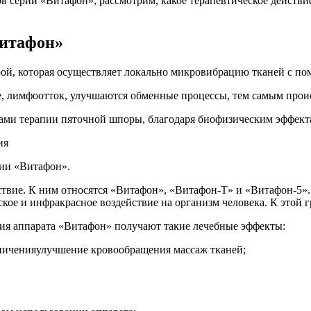
ов серии «Витафон»; рассмотрим, какое терапевтическое действи
Витафон»
ой, которая осуществляет локально микровибрацию тканей с п
е, лимфоотток, улучшаются обменные процессы, тем самым прои
ами терапии пяточной шпоры, благодаря биофизическим эффект
рии «Витафон».
ствие. К ним относятся «Витафон», «Витафон-Т» и «Витафон-5».
ое и инфракрасное воздействие на организм человека. К этой 
вия аппарата «Витафон» получают такие лечебные эффекты:
улучшение кровообращения массаж тканей;