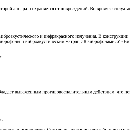
торой аппарат сохраняется от повреждений. Во время эксплуата
виброакустического и инфракрасного излучения. В конструкци
 виброфоны и виброакустический матрац с 8 виброфонами. У «
ладает выраженным противовоспалительным действием, что поз
становленному модулю. Синхронизированное воздействие на ор