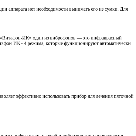
ции аппарата нет необходимости вынимать его из сумки. Для
и «Витафон-ИК» один из виброфонов — это инфракрасный
Витафон-ИК» 4 режима, которые функционируют автоматически
воляет эффективно использовать прибор для лечения пяточной
ганизм инфракрасных лучей и виброакустики происходит в