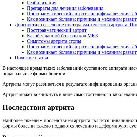
Реабилитация
Препараты для лечения заболевания
Посттравматический артроз: специфика лечения за
Как возникает болезнь: причины и механизм развит
Диагностика и лечение посттравматического артрита. П
Посттравматический артрит
Какой у данной болезни код МКБ
Симптомы артрита стопы
Посттравматический артроз: специфика лечения за
Как возникает болезнь: причины и механизм развит
Похожие статьи
В настоящее время таких заболеваний суставного аппарата на
подагральные формы болезни.
Артриты могут развиваться в результате инфицирования органи
Артрит может возникнуть в виде самостоятельного заболевани
Последствия артрита
Наиболее тяжелым последствием артрита является инвалидность
формы болезни тяжело поддаются лечению и деформируют суст