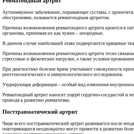
Ревматоидный артрит
Аутоиммунное заболевание, поражающее суставы, с хроническ
обострениями, называется ревматоидным артритом.
Причины возникновения ревматоидного артрита кроются в пат
организма, принимая их как чужие – инородные.
В данном случае наибольшей атаке подвергаются хрящевые ткан
Причины возникновения ревматоидного артрита тесно связаны
стрессовые и физические нагрузки, а также условия проживани
При диагностике болезни врачи учитывают совокупность причи
рентгенологического и иммунологического исследования.
Узурирующая деформация – особый вид изменения внутренних 
Ревматоидный артрит наносит ущерб сердечно-сосудистой и нер
приводя к развитию ревматизма.
Посттравматический артрит
Чаще всего посттравматический артрит развивается после нео
повторяющиеся неоднократно могут привести к развитию боле