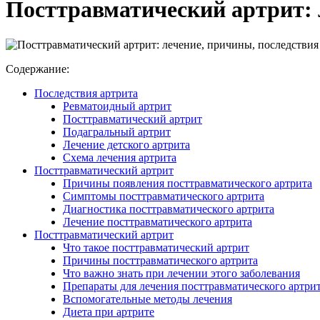
Посттравматический артрит: 
Содержание:
Последствия артрита
Ревматоидный артрит
Посттравматический артрит
Подагральный артрит
Лечение детского артрита
Схема лечения артрита
Посттравматический артрит
Причины появления посттравматического артрита
Симптомы посттравматического артрита
Диагностика посттравматического артрита
Лечение посттравматического артрита
Посттравматический артрит
Что такое посттравматический артрит
Причины посттравматического артрита
Что важно знать при лечении этого заболевания
Препараты для лечения посттравматического артри
Вспомогательные методы лечения
Диета при артрите