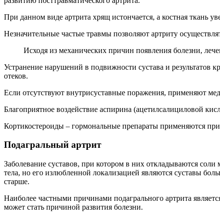
развитию посттравматического артрита.
При данном виде артрита хрящ истончается, а костная ткань у
Незначительные частые травмы позволяют артриту осуществлят
Исходя из механических причин появления болезни, лече
Устранение нарушений в подвижности сустава и результатов к
отеков.
Если отсутствуют внутрисуставные поражения, применяют мед
Благоприятное воздействие аспирина (ацетилсалициловой кисл
Кортикостероиды – гормональные препараты применяются при 
Подагральный артрит
Заболевание суставов, при котором в них откладываются соли
тела, но его излюбленной локализацией являются суставы бол
старше.
Наиболее частными причинами подагрального артрита является
может стать причиной развития болезни.