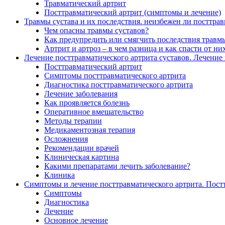
Травматический артрит
Посттравматический артрит (симптомы и лечение)
Травмы сустава и их последствия. неизбежен ли посттрав
Чем опасны травмы суставов?
Как предупредить или смягчить последствия травмы
Артрит и артроз – в чем разница и как спасти от ни
Лечение посттравматического артрита суставов. Лечение
Посттравматический артрит
Симптомы посттравматического артрита
Диагностика посттравматического артрита
Лечение заболевания
Как проявляется болезнь
Оперативное вмешательство
Методы терапии
Медикаментозная терапия
Осложнения
Рекомендации врачей
Клиническая картина
Какими препаратами лечить заболевание?
Клиника
Симптомы и лечение посттравматического артрита. Пост
Симптомы
Диагностика
Лечение
Основное лечение