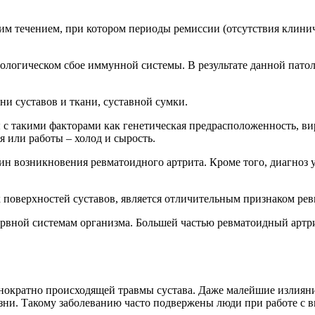
им течением, при котором периоды ремиссии (отсутствия клини
ологическом сбое иммунной системы. В результате данной пато
и суставов и ткани, суставной сумки.
 с такими факторами как генетическая предрасположенность, ви
я или работы – холод и сырость.
н возникновения ревматоидного артрита. Кроме того, диагноз у
поверхностей суставов, является отличительным признаком рев
вной системам организма. Большей частью ревматоидный артрит 
днократно происходящей травмы сустава. Даже малейшие излияни
зни. Такому заболеванию часто подвержены люди при работе с 