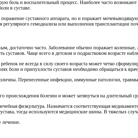
рую боль и воспалительный процесс. Наиболее часто возникают 
оли в суставе.
 поражение суставного аппарата, но и поражает мочевыводящую 
я регулярного гемодиализа или выполнения трансплантации поч
нным, достаточно часто. Заболевание обычно поражает коленные,
ть суставов. Чаще всего в детском и подрастковом возрасте на
. ребенок не всегда в силу своего возраста может четко сформу
ях боли и припухлости суставов необходимо обращаться к врач
различны. Перенесенные инфекции, иммунные патологии, травмы
го происхождения болезни и может затянуться на длительный сро
лечебная физкультура. Назначается соответствующая медикаменто
сустава, тогда используются медицинские шины. В тяжелых случ
 лечение.