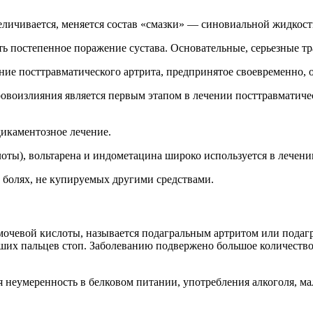
величивается, меняется состав «смазки» — синовиальной жидкос
ь постепенное поражение сустава. Основательные, серьезные т
ние посттравматического артрита, предпринятое своевременно, о
ровоизлияния является первым этапом в лечении посттравматич
икаментозное лечение.
оты), вольтарена и индометацина широко используется в лечени
болях, не купируемых другими средствами.
 мочевой кислоты, называется подагральным артритом или подаг
ьших пальцев стоп. Заболеванию подвержено большое количество
 неумеренность в белковом питании, употребления алкоголя, ма