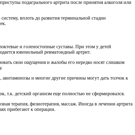
приступы подагрального артрита после принятия алкоголя или
систему, вплоть до развития терминальной стадии
ек.
 локтевые и голеностопные суставы. При этом у детей
блюдается ювенильный ревматоидный артрит.
лировать свои ощущения и жалобы его нередко носят слишком
у.
, авитаминозы и многие другие причины могут дать толчок к
к, т.к. детский организм еще полностью не сформировался.
зная терапия, физиотерапия, массаж. Иногда в лечении артрита
аях прибегают к операции.