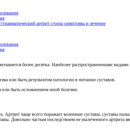
болевания
ия
осттравматический артрит стопы симптомы и лечение
болевания
ия
считывается более десятка. Наиболее распространенными видами
зма или быть результатом патологии в питании суставов.
я или быть осложнением иной болезни.
. Артрит чаще всего поражает коленные суставы, суставы пальц
авы. Довольно частым последствием не вылеченного артрита я