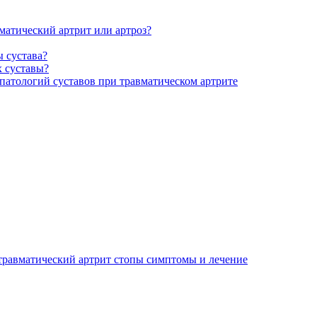
матический артрит или артроз?
 сустава?
х суставы?
 патологий суставов при травматическом артрите
травматический артрит стопы симптомы и лечение