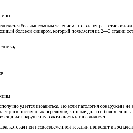
тличается бессимптомным течением, что влечет развитие ослож
женный болевой синдром, который появляется на 2—3 стадии ос
очника,
ов.
ополучно удается избавиться. Но если патология обнаружена не 
кает риск постоянных переломов, которые долго и болезненно 
ровоцирует нарушенную активность и инвалидность.
едра, которая при несвоевременной терапии приводит к воспале