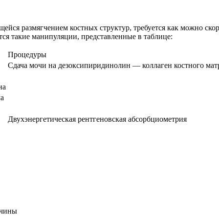
йся размягчением костных структур, требуется как можно скоре
ся такие манипуляции, представленные в таблице:
Процедуры
Сдача мочи на дезоксипиридинолин — коллаген костного мат
на
ма
Двухэнергетическая рентгеновская абсорбциометрия