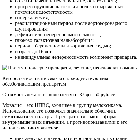
болезни печени и печеночная недостаточность;
прогрессирующие патологии почек и выраженная
почечная недостаточность;
гиперкалиемия;
реабилитационный период после аортокоронарного
шунтирования;
дефицит или непереносимость лактозы;
глюкозо-галактозная мальабсорбция;
периоды беременности и кормления грудью;
возраст до 16 лет;
индивидуальная непереносимость компонент препарата.
Кеторол относится к самым сильнодействующим
обезболивающим препаратам
Стоимость лекарства колеблется от 37 до 150 рублей.
Мовалис – это НПВС, входящее в группу мелоксикама.
Использование его позволяет значительно облегчить
симптоматику подагры. Препарат назначают в форме
внутримышечных инъекций, а противопоказаниями к его
использованию являются:
язва желудка и двенадцатиперстной кишки в стадии