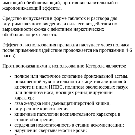
имеющий обезболивающий, противовоспалительный и
жаропонижающий эффекты.
Средство выпускается в форме таблеток и раствора для
внутримышечного введения, а сила его воздействия по
выраженности схожа с действием наркотических
обезболивающих веществ.
Эффект от использования препарата наступает через полчаса
после применения (действие продолжается на протяжении 4-6
часов).
Противопоказаниями к использованию Кеторола являются:
полное или частичное сочетание бронхиальной астмы,
повышенной чувствительности к ацетилсалициловой
кислоте и иным НПВС, полипоза околоносовых пазух
или полипоза носа, носящих рецидивирующий
характер;
язва желудка или двенадцатиперстной кишки;
внутренние кровотечения;
кишечные патологии воспалительного характера в
стадии обострения;
сердечная недостаточность в стадии декомпенсации;
нарушения свертываемости крови;