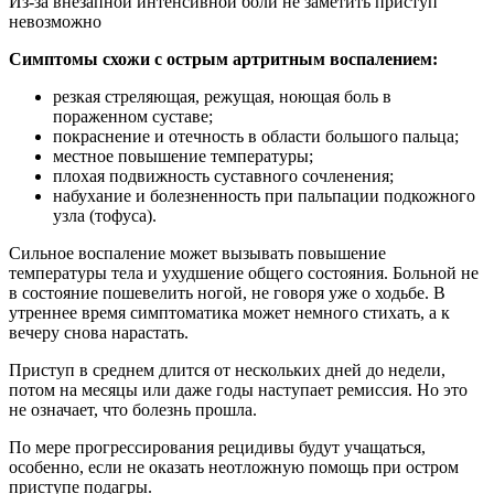
Из-за внезапной интенсивной боли не заметить приступ
невозможно
Симптомы схожи с острым артритным воспалением:
резкая стреляющая, режущая, ноющая боль в
пораженном суставе;
покраснение и отечность в области большого пальца;
местное повышение температуры;
плохая подвижность суставного сочленения;
набухание и болезненность при пальпации подкожного
узла (тофуса).
Сильное воспаление может вызывать повышение
температуры тела и ухудшение общего состояния. Больной не
в состояние пошевелить ногой, не говоря уже о ходьбе. В
утреннее время симптоматика может немного стихать, а к
вечеру снова нарастать.
Приступ в среднем длится от нескольких дней до недели,
потом на месяцы или даже годы наступает ремиссия. Но это
не означает, что болезнь прошла.
По мере прогрессирования рецидивы будут учащаться,
особенно, если не оказать неотложную помощь при остром
приступе подагры.