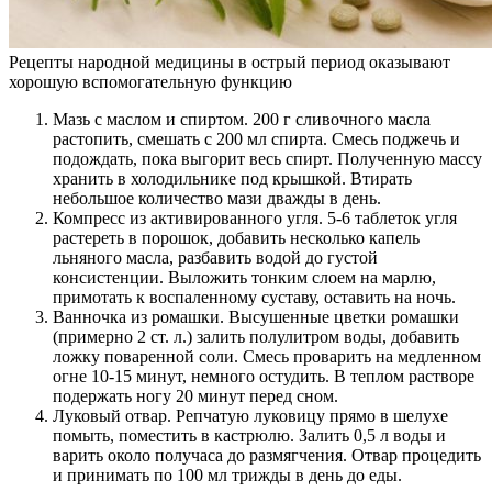
Рецепты народной медицины в острый период оказывают
хорошую вспомогательную функцию
Мазь с маслом и спиртом. 200 г сливочного масла
растопить, смешать с 200 мл спирта. Смесь поджечь и
подождать, пока выгорит весь спирт. Полученную массу
хранить в холодильнике под крышкой. Втирать
небольшое количество мази дважды в день.
Компресс из активированного угля. 5-6 таблеток угля
растереть в порошок, добавить несколько капель
льняного масла, разбавить водой до густой
консистенции. Выложить тонким слоем на марлю,
примотать к воспаленному суставу, оставить на ночь.
Ванночка из ромашки. Высушенные цветки ромашки
(примерно 2 ст. л.) залить полулитром воды, добавить
ложку поваренной соли. Смесь проварить на медленном
огне 10-15 минут, немного остудить. В теплом растворе
подержать ногу 20 минут перед сном.
Луковый отвар. Репчатую луковицу прямо в шелухе
помыть, поместить в кастрюлю. Залить 0,5 л воды и
варить около получаса до размягчения. Отвар процедить
и принимать по 100 мл трижды в день до еды.