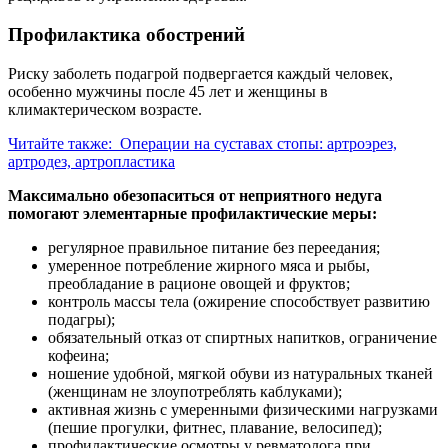
Профилактика обострений
Риску заболеть подагрой подвергается каждый человек,
особенно мужчины после 45 лет и женщины в
климактерическом возрасте.
Читайте также:
Операции на суставах стопы: артроэрез,
артродез, артропластика
Максимально обезопаситься от неприятного недуга
помогают элементарные профилактические меры:
регулярное правильное питание без переедания;
умеренное потребление жирного мяса и рыбы,
преобладание в рационе овощей и фруктов;
контроль массы тела (ожирение способствует развитию
подагры);
обязательный отказ от спиртных напитков, ограничение
кофеина;
ношение удобной, мягкой обуви из натуральных тканей
(женщинам не злоупотреблять каблуками);
активная жизнь с умеренными физическими нагрузками
(пешие прогулки, фитнес, плавание, велосипед);
профилактические осмотры у ревматолога при