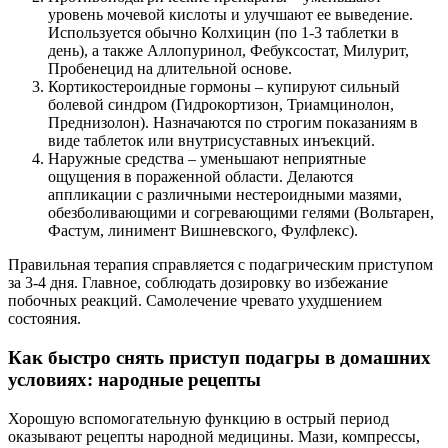
уровень мочевой кислоты и улучшают ее выведение.
Используется обычно Колхицин (по 1-3 таблетки в
день), а также Аллопуринол, Фебуксостат, Милурит,
Пробенецид на длительной основе.
Кортикостероидные гормоны – купируют сильный
болевой синдром (Гидрокортизон, Триамцинолон,
Преднизолон). Назначаются по строгим показаниям в
виде таблеток или внутрисуставных инъекций.
Наружные средства – уменьшают неприятные
ощущения в пораженной области. Делаются
аппликации с различными нестероидными мазями,
обезболивающими и согревающими гелями (Вольтарен,
Фастум, линимент Вишневского, Фулфлекс).
Правильная терапия справляется с подагрическим приступом
за 3-4 дня. Главное, соблюдать дозировку во избежание
побочных реакций. Самолечение чревато ухудшением
состояния.
Как быстро снять приступ подагры в домашних
условиях: народные рецепты
Хорошую вспомогательную функцию в острый период
оказывают рецепты народной медицины. Мази, компрессы,