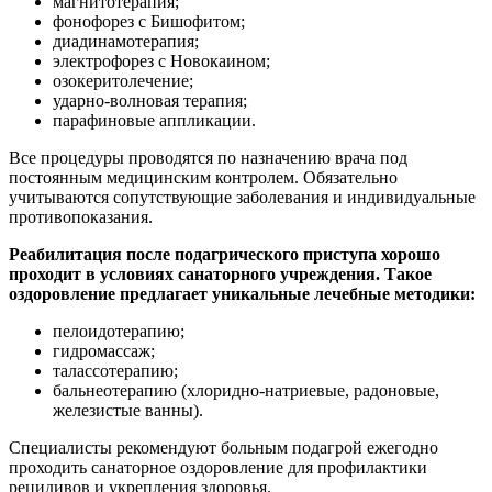
магнитотерапия;
фонофорез с Бишофитом;
диадинамотерапия;
электрофорез с Новокаином;
озокеритолечение;
ударно-волновая терапия;
парафиновые аппликации.
Все процедуры проводятся по назначению врача под
постоянным медицинским контролем. Обязательно
учитываются сопутствующие заболевания и индивидуальные
противопоказания.
Реабилитация после подагрического приступа хорошо
проходит в условиях санаторного учреждения. Такое
оздоровление предлагает уникальные лечебные методики:
пелоидотерапию;
гидромассаж;
талассотерапию;
бальнеотерапию (хлоридно-натриевые, радоновые,
железистые ванны).
Специалисты рекомендуют больным подагрой ежегодно
проходить санаторное оздоровление для профилактики
рецидивов и укрепления здоровья.