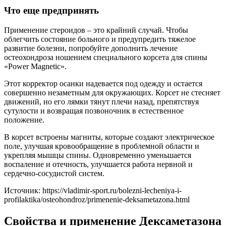
Что еще предпринять
Применение стероидов – это крайний случай. Чтобы
облегчить состояние больного и предупредить тяжелое
развитие болезни, попробуйте дополнить лечение
остеохондроза ношением специального корсета для спины
«Power Magnetic».
Этот корректор осанки надевается под одежду и остается
совершенно незаметным для окружающих. Корсет не стесняет
движений, но его лямки тянут плечи назад, препятствуя
сутулости и возвращая позвоночник в естественное
положение.
В корсет встроены магниты, которые создают электрическое
поле, улучшая кровообращение в проблемной области и
укрепляя мышцы спины. Одновременно уменьшается
воспаление и отечность, улучшается работа нервной и
сердечно-сосудистой систем.
Источник:
https://vladimir-sport.ru/bolezni-lecheniya-i-
profilaktika/osteohondroz/primenenie-deksametazona.html
Свойства и применение Дексаметазона