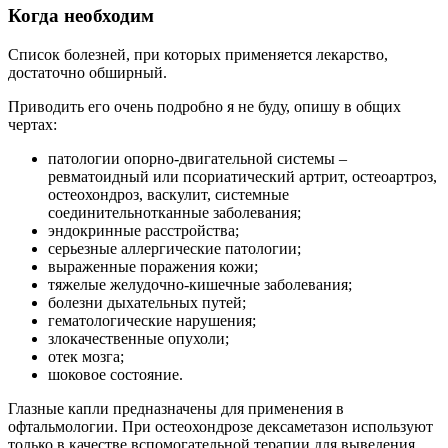
Когда необходим
Список болезней, при которых применяется лекарство,
достаточно обширный.
Приводить его очень подробно я не буду, опишу в общих
чертах:
патологии опорно-двигательной системы –
ревматоидный или псориатический артрит, остеоартроз,
остеохондроз, васкулит, системные
соединительнотканные заболевания;
эндокринные расстройства;
серьезные аллергические патологии;
выраженные поражения кожи;
тяжелые желудочно-кишечные заболевания;
болезни дыхательных путей;
гематологические нарушения;
злокачественные опухоли;
отек мозга;
шоковое состояние.
Глазные капли предназначены для применения в
офтальмологии. При остеохондрозе дексаметазон используют
только в качестве вспомогательной терапии для выведения