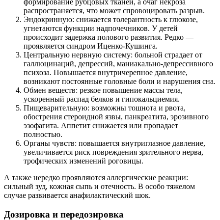
формирование рубцовых тканей, а очаг некроза
распространяется, что может спровоцировать разрыв.
Эндокринную: снижается толерантность к глюкозе,
угнетаются функции надпочечников. У детей
происходит задержка полового развития. Редко —
проявляется синдром Иценко-Кушинга.
Центральную нервную систему: больной страдает от
галлюцинаций, депрессий, маниакально-депрессивного
психоза. Повышается внутричерепное давление,
возникают постоянные головные боли и нарушения сна.
Обмен веществ: резкое повышение массы тела,
ускоренный распад белков и гипокальциемия.
Пищеварительную: возможны тошнота и рвота,
обострения стероидной язвы, панкреатита, эрозивного
эзофагита. Аппетит снижается или пропадает
полностью.
Органы чувств: повышается внутриглазное давление,
увеличивается риск повреждения зрительного нерва,
трофических изменений роговицы.
А также нередко проявляются аллергические реакции:
сильный зуд, кожная сыпь и отечность. В особо тяжелом
случае развивается анафилактический шок.
Дозировка и передозировка