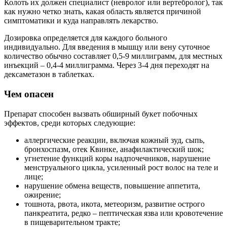
Колоть их должен специалист (невролог или вертебролог), так
как нужно четко знать, какая область является причиной
симптоматики и куда направлять лекарство.
Дозировка определяется для каждого больного
индивидуально. Для введения в мышцу или вену суточное
количество обычно составляет 0,5-9 миллиграмм, для местных
инъекций – 0,4-4 миллиграмма. Через 3-4 дня переходят на
дексаметазон в таблетках.
Чем опасен
Препарат способен вызвать обширный букет побочных
эффектов, среди которых следующие:
аллергические реакции, включая кожный зуд, сыпь,
бронхоспазм, отек Квинке, анафилактический шок;
угнетение функций коры надпочечников, нарушение
менструального цикла, усиленный рост волос на теле и
лице;
нарушение обмена веществ, повышение аппетита,
ожирение;
тошнота, рвота, икота, метеоризм, развитие острого
панкреатита, редко – пептическая язва или кровотечение
в пищеварительном тракте;