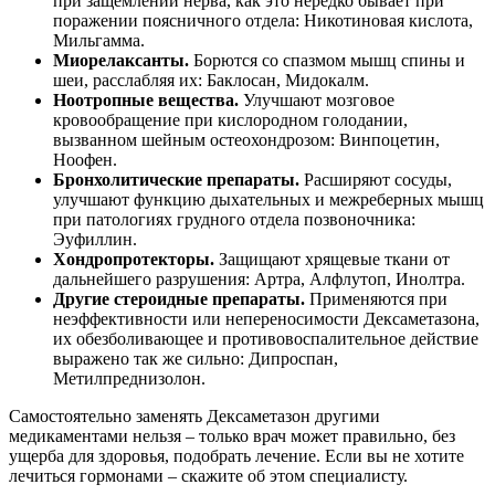
при защемлении нерва, как это нередко бывает при
поражении поясничного отдела: Никотиновая кислота,
Мильгамма.
Миорелаксанты.
Борются со спазмом мышц спины и
шеи, расслабляя их: Баклосан, Мидокалм.
Ноотропные вещества.
Улучшают мозговое
кровообращение при кислородном голодании,
вызванном шейным остеохондрозом: Винпоцетин,
Ноофен.
Бронхолитические препараты.
Расширяют сосуды,
улучшают функцию дыхательных и межреберных мышц
при патологиях грудного отдела позвоночника:
Эуфиллин.
Хондропротекторы.
Защищают хрящевые ткани от
дальнейшего разрушения: Артра, Алфлутоп, Инолтра.
Другие стероидные препараты.
Применяются при
неэффективности или непереносимости Дексаметазона,
их обезболивающее и противовоспалительное действие
выражено так же сильно: Дипроспан,
Метилпреднизолон.
Самостоятельно заменять Дексаметазон другими
медикаментами нельзя – только врач может правильно, без
ущерба для здоровья, подобрать лечение. Если вы не хотите
лечиться гормонами – скажите об этом специалисту.