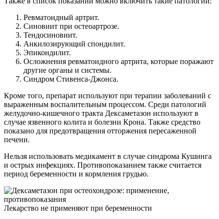
Также в список показаний можно включить такие патологии:
Ревматоидный артрит.
Синовиит при остеоартрозе.
Тендосиновиит.
Анкилозирующий спондилит.
Эпикондилит.
Осложнения ревматоидного артрита, которые поражают
другие органы и системы.
Синдром Стивенса-Джонса.
Кроме того, препарат используют при терапии заболеваний с
выраженным воспалительным процессом. Среди патологий
желудочно-кишечного тракта Дексаметазон используют в
случае язвенного колита и болезни Крона. Также средство
показано для предотвращения отторжения пересаженной
печени.
Нельзя использовать медикамент в случае синдрома Кушинга
и острых инфекциях. Противопоказанием также считается
период беременности и кормления грудью.
Лекарство не применяют при беременности