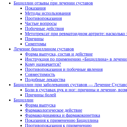
Бициллин отзывы при лечении суставов
Показания
Методы использования
Противопоказания
Частые вопросы
Побочные действия
Метотрексат при ревматоидном артрите: насколько
Причины
Симптомы
Лечение бициллином суставов
Форма выпуска, состав и действие
Инструкция по применению «Бициллина» в лечени
Кому назначается?
Противопоказания и побочные явления
Совместимость
Подобные лекарства
Бициллин при заболеваниях суставов — Лечение Сустав
Боли в суставах рук и ног: причины и лечение, во
Причины болей
Бициллин
Форма выпуска
Фармакологическое действие
Фармакодинамика и фармакокинетика
Показания к применению Бициллина
Противопоказания к применению