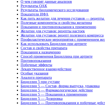
О чем говорят данные анализов
Результаты ОАК
Результаты биохимического исследования
Показатели ИФА
Как пить желатин для лечения суставов — рецепты 
Полезные компоненты и свойства желатина
Показания и противопоказания к применению
Желатин для суставов: рецепты настоек
Желатин для суставов: рецепт полезного компресса
Профилактические мероприятия с применением жел
Как использовать Бициллин при артрите
Состав и свойства препарата
Показания к назначению
Способ применения Бициллина при артрите
Противопоказания
Побочные эффекты
Лекарственное взаимодействие
Особые указания
Аналоги препарата
Бициллин 5 при суставе
Бициллин 5 — Состав, форма выпуска, упаковка
Бициллин 5 — Фармакологическое действие
Бициллин 5 — Показания к применению
Бициллин 5 — Дозировка
Бициллин 5 — Противопоказания и побочные дейс