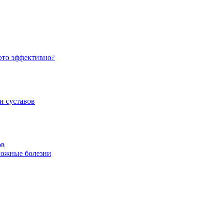
 это эффективно?
и суставов
ов
зможные болезни