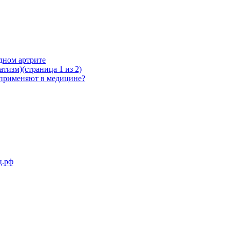
дном артрите
атизм)(страница 1 из 2)
 применяют в медицине?
ц.рф