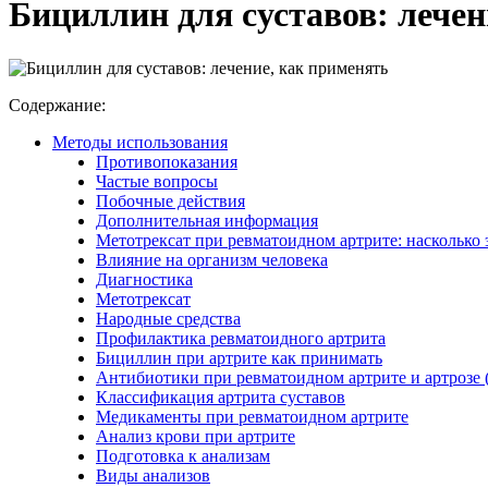
Бициллин для суставов: лечен
Содержание:
Методы использования
Противопоказания
Частые вопросы
Побочные действия
Дополнительная информация
Метотрексат при ревматоидном артрите: насколько
Влияние на организм человека
Диагностика
Метотрексат
Народные средства
Профилактика ревматоидного артрита
Бициллин при артрите как принимать
Антибиотики при ревматоидном артрите и артрозе (
Классификация артрита суставов
Медикаменты при ревматоидном артрите
Анализ крови при артрите
Подготовка к анализам
Виды анализов