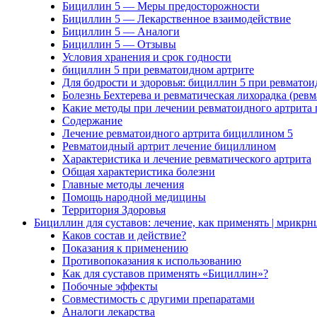
Бициллин 5 — Меры предосторожности
Бициллин 5 — Лекарственное взаимодействие
Бициллин 5 — Аналоги
Бициллин 5 — Отзывы
Условия хранения и срок годности
бициллин 5 при ревматоидном артрите
Для бодрости и здоровья: бициллин 5 при ревматои
Болезнь Бехтерева и ревматическая лихорадка (ревм
Какие методы при лечении ревматоидного артрита
Содержание
Лечение ревматоидного артрита бициллином 5
Ревматоидный артрит лечение бициллином
Характеристика и лечение ревматического артрита
Общая характеристика болезни
Главные методы лечения
Помощь народной медицины
Территория Здоровья
Бициллин для суставов: лечение, как применять | мрикрн
Каков состав и действие?
Показания к применению
Противопоказания к использованию
Как для суставов применять «Бициллин»?
Побочные эффекты
Совместимость с другими препаратами
Аналоги лекарства