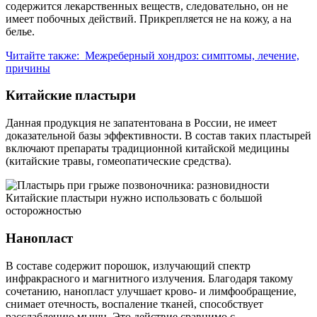
содержится лекарственных веществ, следовательно, он не
имеет побочных действий. Прикрепляется не на кожу, а на
белье.
Читайте также:
Межреберный хондроз: симптомы, лечение,
причины
Китайские пластыри
Данная продукция не запатентована в России, не имеет
доказательной базы эффективности. В состав таких пластырей
включают препараты традиционной китайской медицины
(китайские травы, гомеопатические средства).
Китайские пластыри нужно использовать с большой
осторожностью
Нанопласт
В составе содержит порошок, излучающий спектр
инфракрасного и магнитного излучения. Благодаря такому
сочетанию, нанопласт улучшает крово- и лимфообращение,
снимает отечность, воспаление тканей, способствует
расслаблению мышц. Это действие сравнимо с