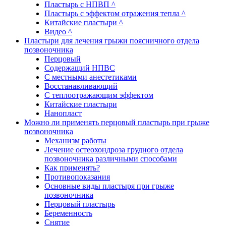
Пластырь с НПВП ^
Пластырь с эффектом отражения тепла ^
Китайские пластыри ^
Видео ^
Пластыри для лечения грыжи поясничного отдела
позвоночника
Перцовый
Содержащий НПВС
С местными анестетиками
Восстанавливающий
С теплоотражающим эффектом
Китайские пластыри
Нанопласт
Можно ли применять перцовый пластырь при грыже
позвоночника
Механизм работы
Лечение остеохондроза грудного отдела
позвоночника различными способами
Как применять?
Противопоказания
Основные виды пластыря при грыже
позвоночника
Перцовый пластырь
Беременность
Снятие