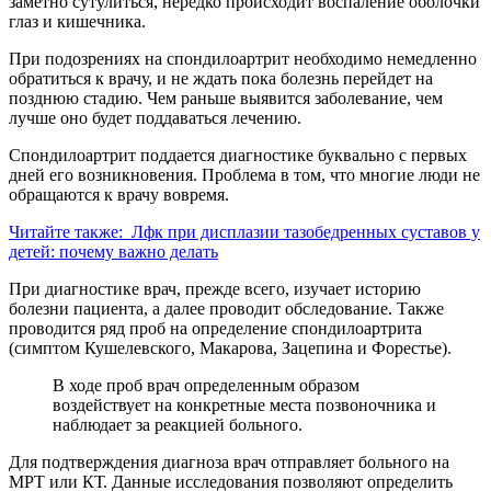
заметно сутулиться, нередко происходит воспаление оболочки
глаз и кишечника.
При подозрениях на спондилоартрит необходимо немедленно
обратиться к врачу, и не ждать пока болезнь перейдет на
позднюю стадию. Чем раньше выявится заболевание, чем
лучше оно будет поддаваться лечению.
Спондилоартрит поддается диагностике буквально с первых
дней его возникновения. Проблема в том, что многие люди не
обращаются к врачу вовремя.
Читайте также:
Лфк при дисплазии тазобедренных суставов у
детей: почему важно делать
При диагностике врач, прежде всего, изучает историю
болезни пациента, а далее проводит обследование. Также
проводится ряд проб на определение спондилоартрита
(симптом Кушелевского, Макарова, Зацепина и Форестье).
В ходе проб врач определенным образом
воздействует на конкретные места позвоночника и
наблюдает за реакцией больного.
Для подтверждения диагноза врач отправляет больного на
МРТ или КТ. Данные исследования позволяют определить