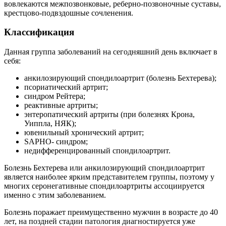
вовлекаются межпозвонковые, реберно-позвоночные суставы,
крестцово-подвздошные сочленения.
Классификация
Данная группа заболеваний на сегодняшний день включает в
себя:
анкилозирующий спондилоартрит (болезнь Бехтерева);
псориатический артрит;
синдром Рейтера;
реактивные артриты;
энтеропатический артриты (при болезнях Крона,
Уиппла, НЯК);
ювенильный хронический артрит;
SAPHO- синдром;
недифференцированный спондилоартрит.
Болезнь Бехтерева или анкилозирующий спондилоартрит
является наиболее ярким представителем группы, поэтому у
многих серонегативные спондилоартриты ассоциируется
именно с этим заболеванием.
Болезнь поражает преимущественно мужчин в возрасте до 40
лет, на поздней стадии патология диагностируется уже