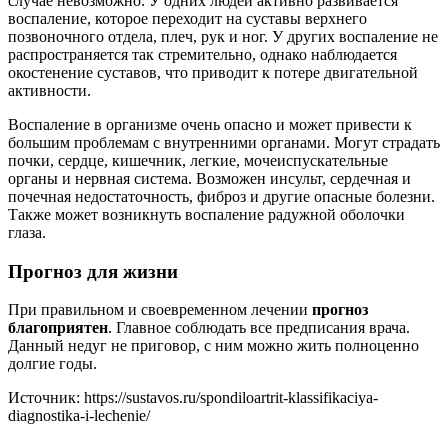
случае невозможно. У одних людей активно развивается
воспаление, которое переходит на суставы верхнего
позвоночного отдела, плеч, рук и ног. У других воспаление не
распространяется так стремительно, однако наблюдается
окостенение суставов, что приводит к потере двигательной
активности.
Воспаление в организме очень опасно и может привести к
большим проблемам с внутренними органами. Могут страдать
почки, сердце, кишечник, легкие, мочеиспускательные
органы и нервная система. Возможен инсульт, сердечная и
почечная недостаточность, фиброз и другие опасные болезни.
Также может возникнуть воспаление радужной оболочки
глаза.
Прогноз для жизни
При правильном и своевременном лечении
прогноз
благоприятен
. Главное соблюдать все предписания врача.
Данный недуг не приговор, с ним можно жить полноценно
долгие годы.
Источник:
https://sustavos.ru/spondiloartrit-klassifikaciya-
diagnostika-i-lechenie/