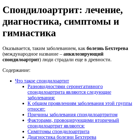
Спондилоартрит: лечение,
диагностика, симптомы и
гимнастика
Оказывается, таким заболеванием, как
болезнь Бехтерева
(международное название –
анкилозирующий
спондилоартрит
) люди страдали еще в древности.
Содержание:
Что такое спондилоартит
Разновидностями серонегативного
спондилоартрита являются следующие
заболевания:
К общим проявлениям заболевания этой группы
относят:
Причины заболевания спондилоартритом
Факторами, провоцирующими вторичный
спондилоартрит являются:
Симптомы спондилоартрита
Диагностика болезни Бехтерева