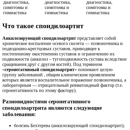
Что такое спондилоартит
Анкилозирующий спондилоартрит
представляет собой
хроническое воспаление осевого скелета — позвоночника и
подвздошно-крестцовых суставов, приводящее к
постепенному окостенению суставов и ограничению их
подвижности (анкилоз – тугоподвижность сустава вследствие
сращивания друг с другом костей). Под термином
«
серонегативный спондилоартрит
» понимают целую
группу заболеваний , общим клиническим проявлением
которых является воспалительное поражение позвоночника, а
лабораторным — отрицательный ревматоидный фактор (т.е.
серонегативность по этому фактору).
Разновидностями серонегативного
спондилоартрита являются следующие
заболевания:
болезнь Бехтерева (анкилозирующий спондилоартрит);