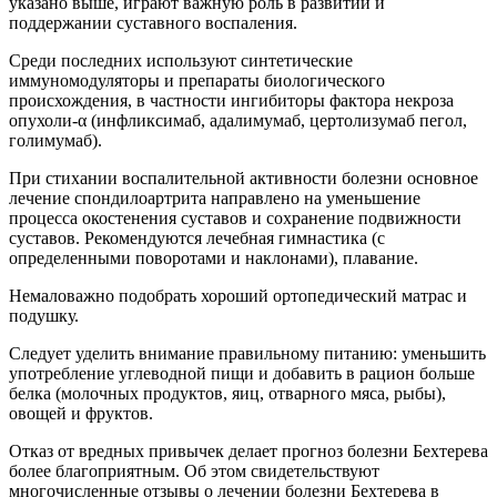
указано выше, играют важную роль в развитии и
поддержании суставного воспаления.
Среди последних используют синтетические
иммуномодуляторы и препараты биологического
происхождения, в частности ингибиторы фактора некроза
опухоли-α (инфликсимаб, адалимумаб, цертолизумаб пегол,
голимумаб).
При стихании воспалительной активности болезни основное
лечение спондилоартрита направлено на уменьшение
процесса окостенения суставов и сохранение подвижности
суставов. Рекомендуются лечебная гимнастика (с
определенными поворотами и наклонами), плавание.
Немаловажно подобрать хороший ортопедический матрас и
подушку.
Следует уделить внимание правильному питанию: уменьшить
употребление углеводной пищи и добавить в рацион больше
белка (молочных продуктов, яиц, отварного мяса, рыбы),
овощей и фруктов.
Отказ от вредных привычек делает прогноз болезни Бехтерева
более благоприятным. Об этом свидетельствуют
многочисленные отзывы о лечении болезни Бехтерева в