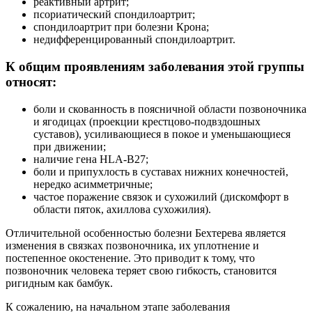
реактивный артрит;
псориатический спондилоартрит;
спондилоартрит при болезни Крона;
недифференцированный спондилоартрит.
К общим проявлениям заболевания этой группы
относят:
боли и скованность в поясничной области позвоночника
и ягодицах (проекции крестцово-подвздошных
суставов), усиливающиеся в покое и уменьшающиеся
при движении;
наличие гена HLA-B27;
боли и припухлость в суставах нижних конечностей,
нередко асимметричные;
частое поражение связок и сухожилий (дискомфорт в
области пяток, ахиллова сухожилия).
Отличительной особенностью болезни Бехтерева является
изменения в связках позвоночника, их уплотнение и
постепенное окостенение. Это приводит к тому, что
позвоночник человека теряет свою гибкость, становится
ригидным как бамбук.
К сожалению, на начальном этапе заболевания