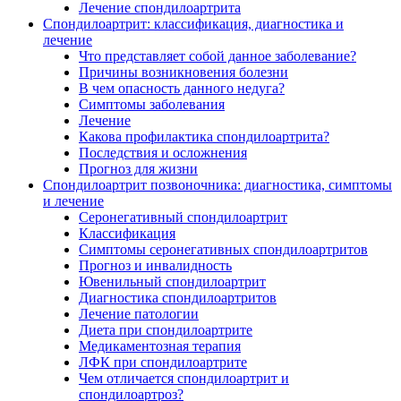
Лечение спондилоартрита
Спондилоартрит: классификация, диагностика и
лечение
Что представляет собой данное заболевание?
Причины возникновения болезни
В чем опасность данного недуга?
Симптомы заболевания
Лечение
Какова профилактика спондилоартрита?
Последствия и осложнения
Прогноз для жизни
Спондилоартрит позвоночника: диагностика, симптомы
и лечение
Серонегативный спондилоартрит
Классификация
Симптомы серонегативных спондилоартритов
Прогноз и инвалидность
Ювенильный спондилоартрит
Диагностика спондилоартритов
Лечение патологии
Диета при спондилоартрите
Медикаментозная терапия
ЛФК при спондилоартрите
Чем отличается спондилоартрит и
спондилоартроз?