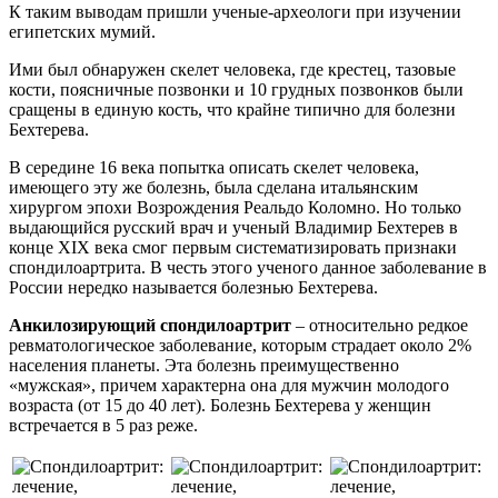
К таким выводам пришли ученые-археологи при изучении
египетских мумий.
Ими был обнаружен скелет человека, где крестец, тазовые
кости, поясничные позвонки и 10 грудных позвонков были
сращены в единую кость, что крайне типично для болезни
Бехтерева.
В середине 16 века попытка описать скелет человека,
имеющего эту же болезнь, была сделана итальянским
хирургом эпохи Возрождения Реальдо Коломно. Но только
выдающийся русский врач и ученый Владимир Бехтерев в
конце XIX века смог первым систематизировать признаки
спондилоартрита. В честь этого ученого данное заболевание в
России нередко называется болезнью Бехтерева.
Анкилозирующий спондилоартрит
– относительно редкое
ревматологическое заболевание, которым страдает около 2%
населения планеты. Эта болезнь преимущественно
«мужская», причем характерна она для мужчин молодого
возраста (от 15 до 40 лет). Болезнь Бехтерева у женщин
встречается в 5 раз реже.