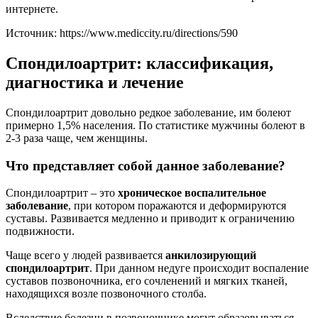
интернете.
Источник:
https://www.mediccity.ru/directions/590
Спондилоартрит: классификация,
диагностика и лечение
Спондилоартрит довольно редкое заболевание, им болеют
примерно 1,5% населения. По статистике мужчины болеют в
2-3 раза чаще, чем женщины.
Что представляет собой данное заболевание?
Спондилоартрит – это
хроническое воспалительное
заболевание
, при котором поражаются и деформируются
суставы. Развивается медленно и приводит к ограничению
подвижности.
Чаще всего у людей развивается
анкилозирующий
спондилоартрит
. При данном недуге происходит воспаление
суставов позвоночника, его сочленений и мягких тканей,
находящихся возле позвоночного столба.
Вследствие болезни в позвоночнике могут образовываться