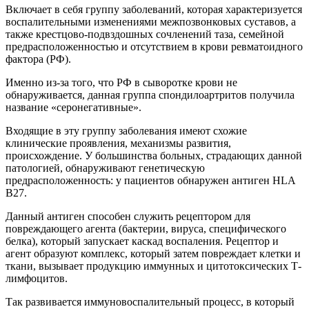
Включает в себя группу заболеваний, которая характеризуется
воспалительными изменениями межпозвонковых суставов, а
также крестцово-подвздошных сочленений таза, семейной
предрасположенностью и отсутствием в крови ревматоидного
фактора (РФ).
Именно из-за того, что РФ в сыворотке крови не
обнаруживается, данная группа спондилоартритов получила
название «серонегативные».
Входящие в эту группу заболевания имеют схожие
клинические проявления, механизмы развития,
происхождение. У большинства больных, страдающих данной
патологией, обнаруживают генетическую
предрасположенность: у пациентов обнаружен антиген НLА
В27.
Данный антиген способен служить рецептором для
повреждающего агента (бактерии, вируса, специфического
белка), который запускает каскад воспаления. Рецептор и
агент образуют комплекс, который затем повреждает клетки и
ткани, вызывает продукцию иммунных и цитотоксических Т-
лимфоцитов.
Так развивается иммуновоспалительный процесс, в который