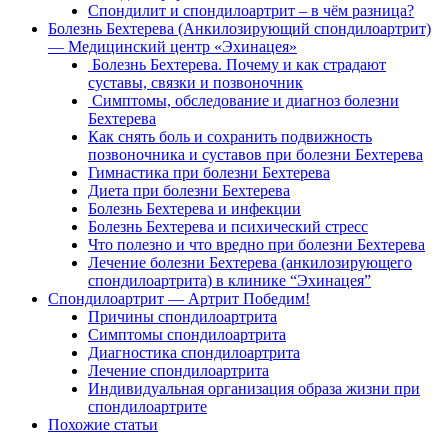
Спондилит и спондилоартрит – в чём разница?
Болезнь Бехтерева (Анкилозирующий спондилоартрит)
— Медицинский центр «Эхинацея»
Болезнь Бехтерева. Почему и как страдают
суставы, связки и позвоночник
Симптомы, обследование и диагноз болезни
Бехтерева
Как снять боль и сохранить подвижность
позвоночника и суставов при болезни Бехтерева
Гимнастика при болезни Бехтерева
Диета при болезни Бехтерева
Болезнь Бехтерева и инфекции
Болезнь Бехтерева и психический стресс
Что полезно и что вредно при болезни Бехтерева
Лечение болезни Бехтерева (анкилозирующего
спондилоартрита) в клинике “Эхинацея”
Спондилоартрит — Артрит Победим!
Причины спондилоартрита
Симптомы спондилоартрита
Диагностика спондилоартрита
Лечение спондилоартрита
Индивидуальная организация образа жизни при
спондилоартрите
Похожие статьи