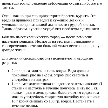
производится исправление деформации сустава либо же его
замена.
Очень важно при спондилоартрите
бросить курить
. Эта
вредная привычка приводит к сужению легких и
уменьшению двигательной активности грудной клетки.
Таким образом, курение усугубляет проблемы с дыханием.
Болезнь имеет хроническую форму — после ремиссий
наступает рецидив. Несмотря на это, при правильном и
своевременном лечении больной может вести полноценную и
долгую жизнь.
Для лечения спондилоартрита используют и народные
рецепты:
2 ст.л. риса залить на ночь водой. Вода должна
покрывать рис на 1-2 см. Утром рис сварить и
употребить на завтрак.
1 ст.л. мелколепестника канадского залить кипятком (1
стакан) и настоять в течение получаса. Пить по 1 ст.
ложке 4 раза в день до еды. Вместе с этим средством
можно употреблять спиртовую настойку корня пиона.
10 г корня смешать со 100 гр. водки. Настаивать в
течение месяца.