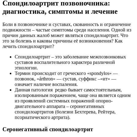
Спондилоартрит позвоночника:
диагностика, симптомы и лечение
Боли в позвоночнике и суставах, скованность и ограничение
подвижности – частые симптомы среди населения. Одной из
причин данных жалоб может являться спондилоартрит. Что
это за болезнь и каковы причины её возникновения? Как
лечить спондилоартрит?
Спондилоартрит – это заболевание межпозвонковых
суставов воспалительного характера различной
этиологии.
Термин происходит от греческого «spondylos» —
позвонок, «árthron» — сустав, суффикс –«ит» —
означает наличие воспаления.
Данная патология редко бывает самостоятельным,
изолированным поражением, чаще она является одним
из проявлений системных поражений опорно-
двигательного аппарата – серонегативных
спондилоартритов (болезни Бехтерева, Рейтера,
псориатического артрита).
Серонегативный спондилоартрит