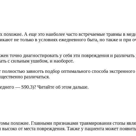
 похожие. А еще это наиболее часто встречаемые травмы в меди
икают не только в условиях ежедневного быта, но также и при 
ен точно диагностировать у себя эти повреждения и различать 
ать с сильным ушибом, и наоборот.
ет полностью зависеть подбор оптимального способа экстренног
щественно различаться.
еднего — S90.3)? Читайте об этом дальше.
птомы похожие. Главными признаками травмирования стопы явля
и высоко от места повреждения. Также у пациента может появитьс