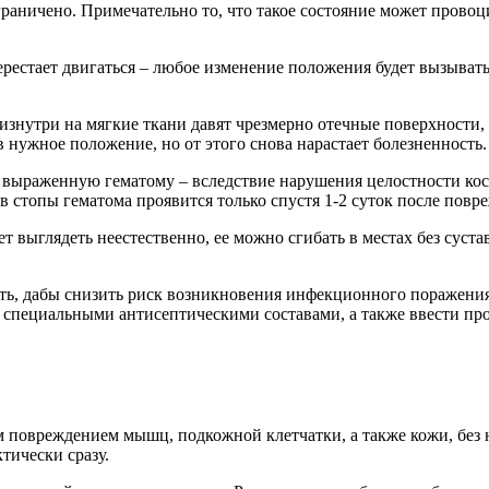
раничено. Примечательно то, что такое состояние может провоц
рестает двигаться – любое изменение положения будет вызывать 
изнутри на мягкие ткани давят чрезмерно отечные поверхности,
нужное положение, но от этого снова нарастает болезненность.
ыраженную гематому – вследствие нарушения целостности кост
 стопы гематома проявится только спустя 1-2 суток после повр
т выглядеть неестественно, ее можно сгибать в местах без сус
ь, дабы снизить риск возникновения инфекционного поражения. 
специальными антисептическими составами, а также ввести пр
м повреждением мышц, подкожной клетчатки, а также кожи, бе
тически сразу.