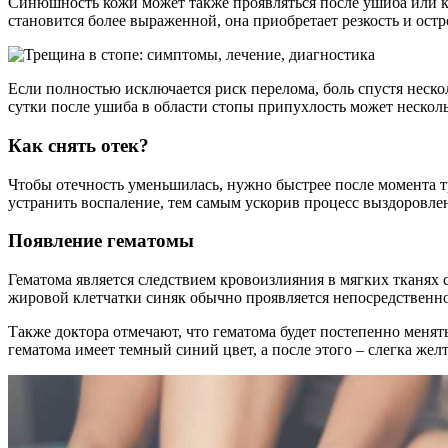
Синюшность кожи может также проявляться после ушиба или ког
становится более выраженной, она приобретает резкость и остр
Если полностью исключается риск перелома, боль спустя неско
сутки после ушиба в области стопы припухлость может несколь
Как снять отек?
Чтобы отечность уменьшилась, нужно быстрее после момента 
устранить воспаление, тем самым ускорив процесс выздоровле
Появление гематомы
Гематома является следствием кровоизлияния в мягких тканях с
жировой клетчатки синяк обычно проявляется непосредственно 
Также доктора отмечают, что гематома будет постепенно менят
гематома имеет темный синий цвет, а после этого – слегка жел