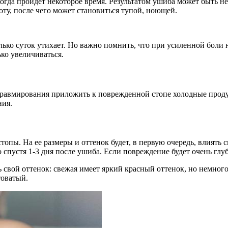
да пройдет некоторое время. Результатом ушиба может быть неб
оту, после чего может становиться тупой, ноющей.
лько суток утихает. Но важно помнить, что при усиленной боли
ко увеличиваться.
травмирования приложить к поврежденной стопе холодные проду
ния.
топы. На ее размеры и оттенок будет, в первую очередь, влиять 
спустя 1-3 дня после ушиба. Если повреждение будет очень глуб
ь свой оттенок: свежая имеет яркий красный оттенок, но немного
товатый.