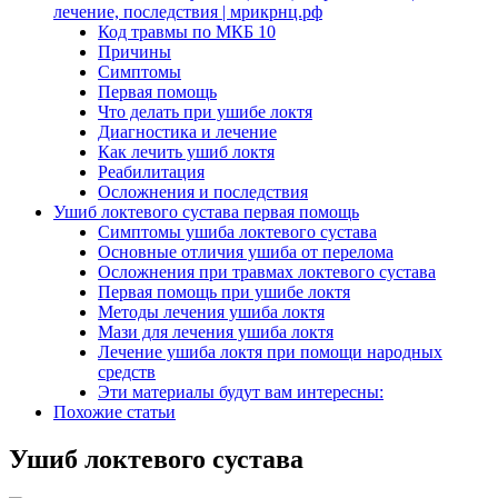
лечение, последствия | мрикрнц.рф
Код травмы по МКБ 10
Причины
Симптомы
Первая помощь
Что делать при ушибе локтя
Диагностика и лечение
Как лечить ушиб локтя
Реабилитация
Осложнения и последствия
Ушиб локтевого сустава первая помощь
Симптомы ушиба локтевого сустава
Основные отличия ушиба от перелома
Осложнения при травмах локтевого сустава
Первая помощь при ушибе локтя
Методы лечения ушиба локтя
Мази для лечения ушиба локтя
Лечение ушиба локтя при помощи народных
средств
Эти материалы будут вам интересны:
Похожие статьи
Ушиб локтевого сустава