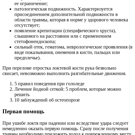
ее ограничение;
патологическая подвижность. Характеризуется
присоединением дополнительной подвижности в
области травмы, которая в норме у здорового человека
отсутствует;
появление крепитации (специфического хруста),
слышимого на расстоянии или с применением
стетофонендоскопа;
сильный отек, гематома, неврологические проявления (в
виде покалывания, онемения в кисти, пальцах или
предплечье).
При переломе отростка локтевой кости рука безвольно
свисает, невозможно выполнить разгибательные движения.
5 правил поведения при гололеде
Лечение йодной сеткой: 5 проблем, которые можно
решить
10 заблуждений об остеопорозе
Первая помощь
При ушибе локтя при падении или вследствие удара следует
немедленно оказать первую помощь. Сразу после получения
травмы необходимо приложить холод к поврежденному месту