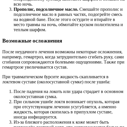
всю ночь.
Прополис, подсолнечное масло.
Смешайте прополис и
подсолнечное масло в равных частях, подогрейте смесь
на водяной бане. После этого остудите и втирайте в
место травмы на ночь, обмотайте куском полиэтилена и
теплым шарфом.
Возможные осложнения
После неудачного лечения возможны некоторые осложнения,
например, гемартроз, когда затруднительно сгибать руку, сами
сгибания сопровождаются болевыми ощущениями. Также при
гемартрозе увеличивается сустав.
При травматическом бурсите жидкость скапливается в
локтевом суставе (околосуставной сумке) после ушиба:
После падения на локоть или удара страдает в основном
околосуставная сумка.
При сильном ушибе локтя возникает опухоль, которая
при отсутствующем лечении усугубляется, а именно
жидкость, которая скопилась в припухлом суставе,
иногда инфицируется.
Из-за близкого расположения к коже может быть