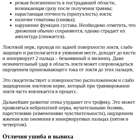
резкая болезненность в пострадавшей области,
возникающая сразу после получения травмы;
нарастающая отечность (припухлость) локтя;
наличие гематомы (синяка);
нарушение функции сустава. Необходимо отметить, что
движения обычно сохраняются, однако страдает их
амплитуда (снижается).
Локтевой нерв, проходя по задней поверхности локтя, слабо
защищен и располагается в уязвимом месте, доходит до кисти
и иннервирует 2 пальца – безымянный и мизинец. Даже
незначительный удар в область локтя может сопровождаться
ощущением пронизывающего тока от локтя до этих пальцев.
Это свидетельствует о поверхностно расположенном и слабо
защищенном локтевом нерве, который при травмировании
локтя часто вовлекается в процесс.
Дальнейшее развитие отека ухудшает его трофику. Это может
проявляться нейропатией нерва, мучительными болями,
парестезиями (изменениями чувствительности), ощущением
жжения или онемения в иннервируемых пальцах (пятом и
четвертом).
Отличия ушиба и вывиха