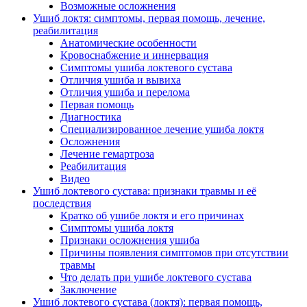
Возможные осложнения
Ушиб локтя: симптомы, первая помощь, лечение,
реабилитация
Анатомические особенности
Кровоснабжение и иннервация
Симптомы ушиба локтевого сустава
Отличия ушиба и вывиха
Отличия ушиба и перелома
Первая помощь
Диагностика
Специализированное лечение ушиба локтя
Осложнения
Лечение гемартроза
Реабилитация
Видео
Ушиб локтевого сустава: признаки травмы и её
последствия
Кратко об ушибе локтя и его причинах
Симптомы ушиба локтя
Признаки осложнения ушиба
Причины появления симптомов при отсутствии
травмы
Что делать при ушибе локтевого сустава
Заключение
Ушиб локтевого сустава (локтя): первая помощь,