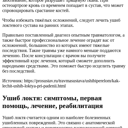
заболевание, которое разрушает хрящевую ткань. При
остеоартрозе кровь со временем попадает в сустав, что может
спровоцировать срастание костей.
Чтобы избежать тяжёлых осложнений, следует лечить ушиб
локтевого сустава на ранних этапах.
Правильно поставленный диагноз опытным травматологом, а
также быстрое профессиональное лечение оградят вас от
осложнений, большинство из которых имеют тяжелые
последствия. Такие травмы уже намного меньше поддаются
лечению. После консультации с врачом вы получите
эффективный курс лечения, который сможете дополнить
народными средствами. Это поможет быстро исцелить травму
без последствий.
Источник:
https://prosustav.ru/travmasustava/ushibiperelom/kak-
lechit-ushib-loktya-pri-padenii.html
Ушиб локтя: симптомы, первая
помощь, лечение, реабилитация
Ушиб локтя считается одним из наиболее болезненных
ушибленных повреждений. Это связано с анатомической
структурой сустава и поверхностно расположенной нервной