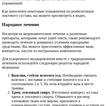
упражнений.
Как выполнять некоторые упражнения по реабилитации
локтевого сустава, вы можете просмотреть в видео.
Народное лечение
Несмотря на медикаментозное лечение и различные
препараты, которыми лечат ушиб локтя, также рекомендуют
проводить лечение в домашних условиях народными
средствами. Вы можете приготовить эффективные мази,
компрессы, настои из натуральных компонентов.
Для ускоренного выздоровления вместе с традиционным
лечением используйте следующие рецепты народной
медицины:
Вазелин, стебли золотого уса.
Необходимо смешать
вазелин с листьями и стеблями золотого уса и в
соотношении 2 к 3. На ночь втирайте мазь в место
травмы.
Хрен, этиловый спирт.
Изготовьте компресс из сока
хрена и этилового спирта. Обмакните в раствор
хлопковую ткань или марлю, приложите к
повреждённому суставу, замотайте шарфом и оставьте на