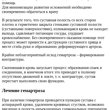
Для минимизации развития осложнений необходимо
своевременно обратиться к врачу
В результате того, что суставная полость со всех сторон
плотно и герметично закрыта стенками суставной полости
(суставными поверхностями), изливающаяся кровь не находит
выхода, сдавливает питающие сосуды, ухудшает
кровоснабжение. Без своевременного оказания помощи этот
процесс может привести к деструкции суставного хряща в
месте сгиба руки и образованию деформирующего артроза.
Крайне неблагоприятный исход гемартроза – формирование
контрактуры.
Скопившаяся кровь запускает процесс образования спаек в
соединении, в конечном итоге это приводит к полному
отсутствию движений в локте, т. е. контрактуре, сустав
перестает выполнять свою функцию.
Лечение гемартроза
При наличии гемартроза проводится пункция сустава с
аспирацией крови, удалением кровяных сгустков, возможно
введение в полость инъекционных гормональных препаратов