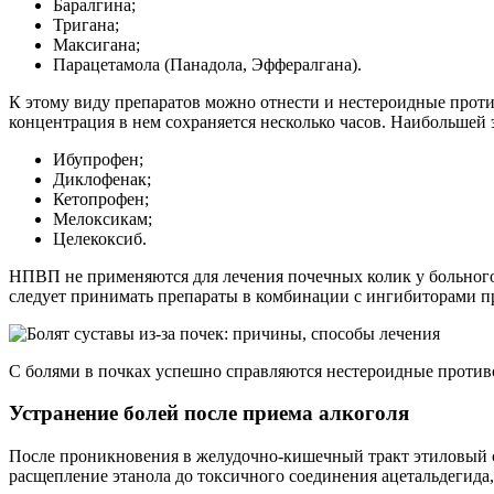
Баралгина;
Тригана;
Максигана;
Парацетамола (Панадола, Эффералгана).
К этому виду препаратов можно отнести и нестероидные прот
концентрация в нем сохраняется несколько часов. Наибольше
Ибупрофен;
Диклофенак;
Кетопрофен;
Мелоксикам;
Целекоксиб.
НПВП не применяются для лечения почечных колик у больного
следует принимать препараты в комбинации с ингибиторами п
С болями в почках успешно справляются нестероидные проти
Устранение болей после приема алкоголя
После проникновения в желудочно-кишечный тракт этиловый сп
расщепление этанола до токсичного соединения ацетальдегида, 