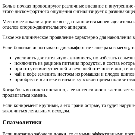
Боль в почках провоцируют различные внешние и внутренние фа
этого дискомфортного ощущения сигнализирует о развивающей
Местом ее локализации не всегда становится мочевыделительн
отделов опорно-двигательного аппарата.
Такое же клиническое проявление характерно для накопления 
Если больные испытывают дискомфорт не чаще раза в месяц, 
увеличить двигательную активность, но избегать серьезн
исключить из рациона питания продукты, в состав котор
при отсутствии утренней и вечерней отечности лица и л
чай и кофе заменить настоем из ромашки и плодов шипов
приобрести в аптеке и начать курсовой прием поливитам
Когда боль возникла внезапно, а ее интенсивность заставляет 
продвигаться камень.
Если конкремент крупный, а его грани острые, то будет наруш
закончиться летальным исходом.
Спазмолитики
Если внезапно заболели почки, то самыми эффективными пре