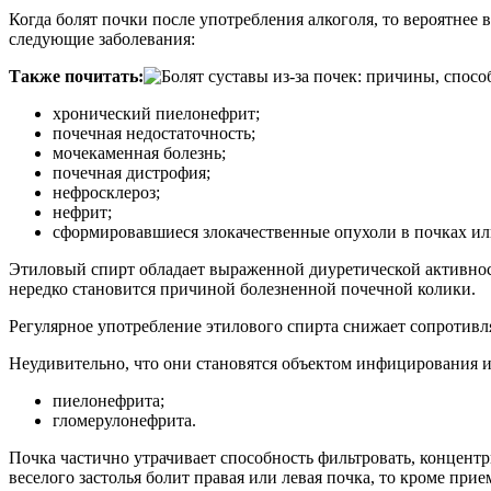
Когда болят почки после употребления алкоголя, то вероятнее
следующие заболевания:
Также почитать:
хронический пиелонефрит;
почечная недостаточность;
мочекаменная болезнь;
почечная дистрофия;
нефросклероз;
нефрит;
сформировавшиеся злокачественные опухоли в почках ил
Этиловый спирт обладает выраженной диуретической активност
нередко становится причиной болезненной почечной колики.
Регулярное употребление этилового спирта снижает сопротивл
Неудивительно, что они становятся объектом инфицирования и
пиелонефрита;
гломерулонефрита.
Почка частично утрачивает способность фильтровать, концент
веселого застолья болит правая или левая почка, то кроме пр