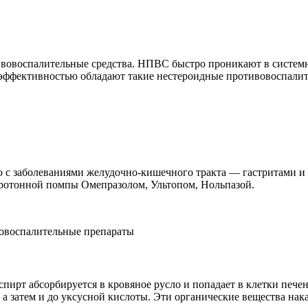
ивовоспалительные средства. НПВС быстро проникают в системн
й эффективностью обладают такие нестероидные противовоспали
 с заболеваниями желудочно-кишечного тракта — гастритами и
ротонной помпы Омепразолом, Ультопом, Нольпазой.
вовоспалительные препараты
ирт абсорбируется в кровяное русло и попадает в клетки пече
а затем и до уксусной кислоты. Эти органические вещества нака