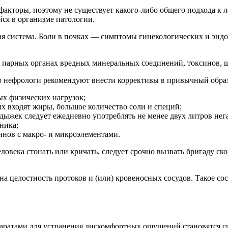
кторы, поэтому не существует какого-либо общего подхода к ле
ся в организме патологии.
ая система. Боли в почках — симптомы гинекологических и эндо
в парных органах вредных минеральных соединений, токсинов, 
то нефрологи рекомендуют внести коррективы в привычный обра
ых физических нагрузок;
ых входят жиры, большое количество соли и специй;
одыжек следует ежедневно употреблять не менее двух литров не
ника;
инов с макро- и микроэлементами.
человека стонать или кричать, следует срочно вызвать бригаду с
ена целостность протоков и (или) кровеносных сосудов. Такое с
паратами для устранения дискомфортных ощущений становятся