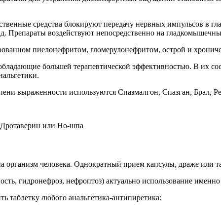
твенные средства блокируют передачу нервных импульсов в гл
. Препараты воздействуют непосредственно на гладкомышечные 
ованном пиелонефритом, гломерулонефритом, острой и хрониче
обладающие большей терапевтической эффективностью. В их сос
нальгетики.
епени выраженности используются Спазмалгон, Спазган, Брал, Р
 Дротаверин или Но-шпа
а организм человека. Однократный прием капсулы, драже или та
ость, гидронефроз, нефроптоз) актуально использование именно
ть таблетку любого анальгетика-антипиретика: