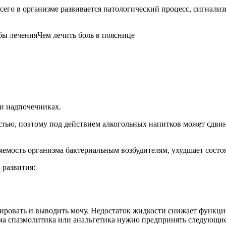
 всего в организме развивается патологический процесс, сигна
Чем лечить боль в пояснице
и надпочечниках.
ью, поэтому под действием алкогольных напитков может сдвину
яемость организма бактериальным возбудителям, ухудшает сост
 развития:
рировать и выводить мочу. Недостаток жидкости снижает функц
иема спазмолитика или анальгетика нужно предпринять следующие