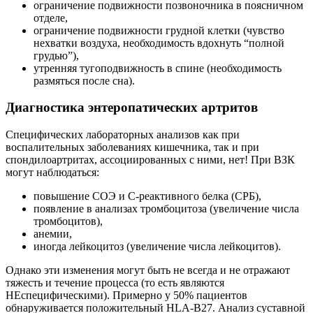
ограничение подвижности позвоночника в поясничном
отделе,
ограничение подвижности грудной клетки (чувство
нехватки воздуха, необходимость вдохнуть “полной
грудью”),
утренняя тугоподвижность в спине (необходимость
размяться после сна).
Диагностика энтеропатических артритов
Специфических лабораторных анализов как при
воспалительных заболеваниях кишечника, так и при
спондилоартритах, ассоциированных с ними, нет! При ВЗК
могут наблюдаться:
повышение СОЭ и С-реактивного белка (СРБ),
появление в анализах тромбоцитоза (увеличение числа
тромбоцитов),
анемии,
иногда лейкоцитоз (увеличение числа лейкоцитов).
Однако эти изменения могут быть не всегда и не отражают
тяжесть и течение процесса (то есть являются
НЕспецифическими). Примерно у 50% пациентов
обнаруживается положительный HLA-B27. Анализ суставной