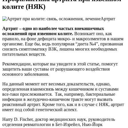
колите (НЯК)
Артрит
Артрит – одно из наиболее частых внекишечных
осложнений при язвенном колите.
Возникает оно, как
правило, на фоне дефицита микро- и макроэлментов в нашем
организме. Еще бы, ведь популярная “диета №4”, призванная
снизить симптоматику ВЗК, лишена многих необходимых
питательных веществ.
Рекомендации, которые вы увидите в этой статье, помогут
защитить ваши суставы от разрушающего воздействия
основного заболевания.
На данный момент нет весомых доказательств, однако,
определенная взаимосвязь между кишечником и суставами
все-таки прослеживается. Так, например, бактериальные
инфекции в желудочно-кишечном тракте могут вызвать
реактивный артрит. Кроме того, как и в случае с НЯК, артрит
имеет под собой генетический аспект.
Harry D. Fischer, доктор медицинских наук, руководитель
отделения ревматологии в Бет-Изрейел, Нью-Йорк