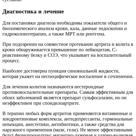
Диагностика и лечение
Для постановки диагноза необходимы показатели общего и
биохимического анализа крови, кала, данные эндоскопии и
гидроколонотерапии, а также МРТ или рентгена.
При подозрении на совместное протекание артрита и колита в
крови обнаруживается превышение по лейкоцитам, С-
реактивному белку и СОЭ, что указывает на воспалительный
процесс.
Наиболее достоверна пункция синовиальной жидкости,
которая укажет на неспецифическое воспаление в сочленении.
Для лечения колитов назначаются нестероидные
противовоспалительные препараты. Самым эффективным для
обоих заболеваний является препарат сульфосалазин, но он
неэффективен при спондилоартрите.
В терапии любых форм артритов применяются витаминные и
хондроитиновые комплексы, антидепрессанты, гормональные
инъекции, анестетики, антибиотики, а также средства для
наружного применения (мази, гели). Не менее эффективными
будут физиопроцедуры: магнитно-лазерная и ударно-волновая