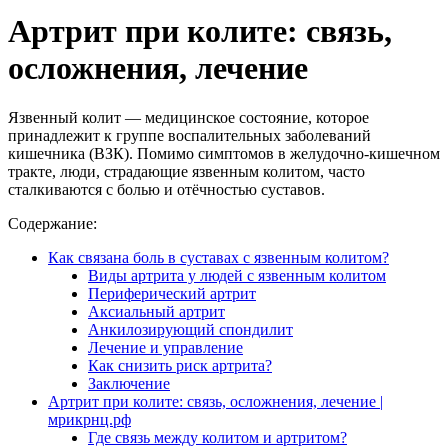
Артрит при колите: связь,
осложнения, лечение
Язвенный колит — медицинское состояние, которое
принадлежит к группе воспалительных заболеваний
кишечника (ВЗК). Помимо симптомов в желудочно-кишечном
тракте, люди, страдающие язвенным колитом, часто
сталкиваются с болью и отёчностью суставов.
Содержание:
Как связана боль в суставах с язвенным колитом?
Виды артрита у людей с язвенным колитом
Периферический артрит
Аксиальный артрит
Анкилозирующий спондилит
Лечение и управление
Как снизить риск артрита?
Заключение
Артрит при колите: связь, осложнения, лечение |
мрикрнц.рф
Где связь между колитом и артритом?