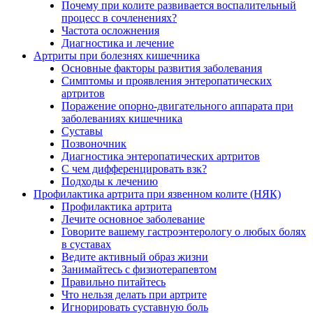
Почему при колите развивается воспалительный
процесс в сочленениях?
Частота осложнения
Диагностика и лечение
Артриты при болезнях кишечника
Основные факторы развития заболевания
Симптомы и проявления энтеропатических
артритов
Поражение опорно-двигательного аппарата при
заболеваниях кишечника
Суставы
Позвоночник
Диагностика энтеропатических артритов
С чем дифференцировать взк?
Подходы к лечению
Профилактика артрита при язвенном колите (НЯК)
Профилактика артрита
Лечите основное заболевание
Говорите вашему гастроэнтерологу о любых болях
в суставах
Ведите активный образ жизни
Занимайтесь с физиотерапевтом
Правильно питайтесь
Что нельзя делать при артрите
Игнорировать суставную боль