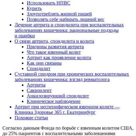
Использовать НПВС
Курить
Злоупотреблять жирной пищей
Позволять себе набирать лишний вес
Лечение артрита и спондилита при воспалительных
заболеваниях кишечника: рациональные подходы
и ошибки
О связи артрита, спондилита и колита
Причины развития артрита
Что такое язвенный колит
Артрит как проявление колита
Как они связаны
Спондилит
Суставной синдром при хронических воспалительных
заболеваниях кишечника: взгляд ревматолога
Артриты
Сакроилеит
Анкилозирующий спондилит
Клиническое наблюдение
Артрит при неспецифическом язвенном колите —
Клиника Здоровье 365 г. Екатеринбург
Похожие статьи
Согласно данным Фонда по борьбе с язвенным колитом США,
до 25% пациентов с воспалительными заболеваниями