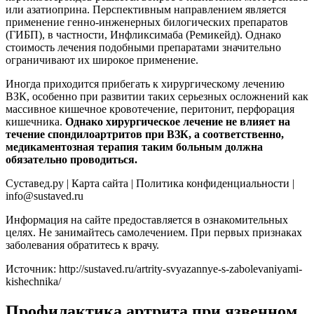
или азатиоприна. Перспективным направлением является
применение генно-инженерных билогических препаратов
(ГИБП), в частности, Инфликсимаба (Ремикейд). Однако
стоимость лечения подобными препаратами значительно
ограничивают их широкое применение.
Иногда приходится прибегать к хирургическому лечению
ВЗК, особенно при развитии таких серьезных осложнений как
массивное кишечное кровотечение, перитонит, перфорация
кишечника.
Однако хирургическое лечение не влияет на
течение спондилоартритов при ВЗК, а соответственно,
медикаментозная терапия таким больным должна
обязательно проводиться.
Суставед.ру | Карта сайта | Политика конфиденциальности |
info@sustaved.ru
Информация на сайте предоставляется в ознакомительных
целях. Не занимайтесь самолечением. При первых признаках
заболевания обратитесь к врачу.
Источник:
http://sustaved.ru/artrity-svyazannye-s-zabolevaniyami-
kishechnika/
Профилактика артрита при язвенном