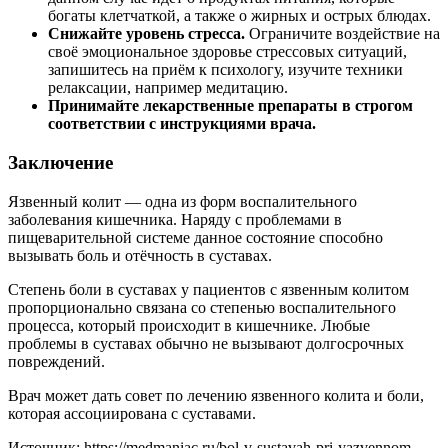
богаты клетчаткой, а также о жирных и острых блюдах.
Снижайте уровень стресса.
Ограничите воздействие на
своё эмоциональное здоровье стрессовых ситуаций,
запишитесь на приём к психологу, изучите техники
релаксации, например медитацию.
Принимайте лекарственные препараты в строгом
соответствии с инструкциями врача.
Заключение
Язвенный колит — одна из форм воспалительного
заболевания кишечника. Наряду с проблемами в
пищеварительной системе данное состояние способно
вызывать боль и отёчность в суставах.
Степень боли в суставах у пациентов с язвенным колитом
пропорционально связана со степенью воспалительного
процесса, который происходит в кишечнике. Любые
проблемы в суставах обычно не вызывают долгосрочных
повреждений.
Врач может дать совет по лечению язвенного колита и боли,
которая ассоциирована с суставами.
Источник:
https://medmaniac.ru/bol-v-sustavah-pri-yazvennom-