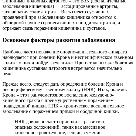
Синонимы подобных артритов – это ВЗК (воспалительные
заболевания кишечника) — ассоциированные артриты,
энтеропатические артриты. Весь спектр суставных
проявлений при заболеваниях кишечника относится к
обширной группе серонегативных спондилоартритов, и
отражает связь поражения кишечника и суставов.
Основные факторы развития заболевания
Наиболее часто поражение опорно-двигательного аппарата
наблюдается при болезни Крона и неспецифическом язвенном
колите, о них и пойдет речь ниже. При остальных же болезнях
кишечника суставная патология встречается значительно
реже.
Прежде всего, следует дать определение болезни Крона и
неспецифическому язвенному колиту (НЯК). Итак, болезнь
Крона – это гранулематозное воспаление желудочно-
кишечного тракта с преимущественным поражением
подвздошной кишки. НЯК – хроническое воспалительное
заболевание с поражением прямой и ободочной кишки.
НЯК довольно часто приводит к развитию
опасных осложнений, таких как массивное
кишечное кровотечение, сепсис, сужение