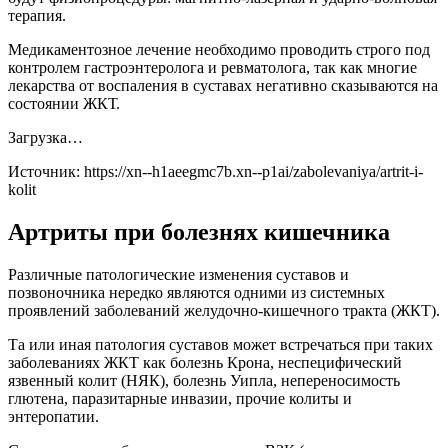
терапия.
Медикаментозное лечение необходимо проводить строго под
контролем гастроэнтеролога и ревматолога, так как многие
лекарства от воспаления в суставах негативно сказываются на
состоянии ЖКТ.
Загрузка…
Источник:
https://xn--h1aeegmc7b.xn--p1ai/zabolevaniya/artrit-i-
kolit
Артриты при болезнях кишечника
Различные патологические изменения суставов и
позвоночника нередко являются одними из системных
проявлений заболеваний желудочно-кишечного тракта (ЖКТ).
Та или иная патология суставов может встречаться при таких
заболеваниях ЖКТ как болезнь Крона, неспецифический
язвенный колит (НЯК), болезнь Уипла, непереносимость
глютена, паразитарные инвазии, прочие колиты и
энтеропатии.