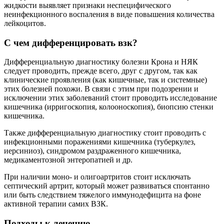
жидкости выявляет признаки неспецифического
неинфекционного воспаления в виде повышения количества
лейкоцитов.
С чем дифференцировать взк?
Дифференциальную диагностику болезни Крона и НЯК
следует проводить, прежде всего, друг с другом, так как
клинические проявления (как кишечные, так и системные)
этих болезней похожи. В связи с этим при подозрении и
исключении этих заболеваний стоит проводить исследование
кишечника (ирригоскопия, колооноскопия), биопсию стенки
кишечника.
Также дифференциальную диагностику стоит проводить с
инфекционными поражениями кишечника (туберкулез,
иерсиниоз), синдромом раздраженного кишечника,
медикаментозной энтеропатией и др.
При наличии моно- и олигоартритов стоит исключать
септический артрит, который может развиваться спонтанно
или быть следствием тяжелого иммунодефицита на фоне
активной терапии самих ВЗК.
Подходы к лечению