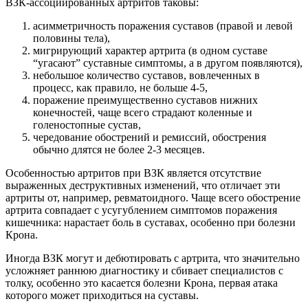
ВЗК-ассоциированных артритов таковы:
асимметричность поражения суставов (правой и левой
половины тела),
мигрирующий характер артрита (в одном суставе
“угасают” суставные симптомы, а в другом появляются),
небольшое количество суставов, вовлеченных в
процесс, как правило, не больше 4-5,
поражение преимущественно суставов нижних
конечностей, чаще всего страдают коленные и
голеностопные сустав,
чередование обострений и ремиссий, обострения
обычно длятся не более 2-3 месяцев.
Особенностью артритов при ВЗК является отсутствие
выраженных деструктивных изменений, что отличает эти
артриты от, например, ревматоидного. Чаще всего обострение
артрита совпадает с усугублением симптомов поражения
кишечника: нарастает боль в суставах, особенно при болезни
Крона.
Иногда ВЗК могут и дебютировать с артрита, что значительно
усложняет раннюю диагностику и сбивает специалистов с
толку, особенно это касается болезни Крона, первая атака
которого может приходиться на суставы.