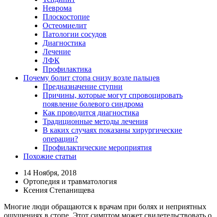
Неврома
Плоскостопие
Остеомиелит
Патологии сосудов
Диагностика
Лечение
ЛФК
Профилактика
Почему болит стопа снизу возле пальцев
Предназначение ступни
Причины, которые могут спровоцировать
появление болевого синдрома
Как проводится диагностика
Традиционные методы лечения
В каких случаях показаны хирургические
операции?
Профилактические мероприятия
Похожие статьи
14 Ноября, 2018
Ортопедия и травматология
Ксения Степанищева
Многие люди обращаются к врачам при болях и неприятных
ощущениях в стопе. Этот симптом может свидетельствовать о