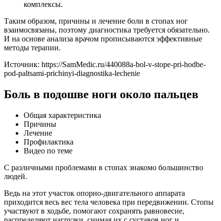
комплексы.
Таким образом, причины и лечение боли в стопах ног
взаимосвязаны, поэтому диагностика требуется обязательно.
И на основе анализа врачом прописываются эффективные
методы терапии.
Источник:
https://SamMedic.ru/440088a-bol-v-stope-pri-hodbe-
pod-paltsami-prichinyi-diagnostika-lechenie
Боль в подошве ноги около пальцев
Общая характеристика
Причины
Лечение
Профилактика
Видео по теме
С различными проблемами в стопах знакомо большинство
людей.
Ведь на этот участок опорно-двигательного аппарата
приходится весь вес тела человека при передвижении. Стопы
участвуют в ходьбе, помогают сохранять равновесие,
распределяют нагрузки, снимая их с суставов ног и