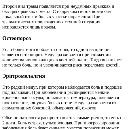
Второй вид травм появляется при неудачных прыжках и
быстрых рывках с места. С надрывом связок возникает
локальный отек и боль в участке поражения. При
травматических повреждениях ступней ситуация
исправляется лишь врачом.
Остеопороз
Если болит нога в области стопы, то одной из причин
является остеопороз. Недуг развивается при снижении
количества ионов кальция в костной ткани. Тогда возникает
не только боль, но и увеличивается риск переломов костей.
Эритромелалгия
Это редкий недуг, при котором наблюдается боль в подошве
под пальцами. При заболевании расширяются мелкие
кровеносные сосуды, повышается температура, появляется
покраснение, тянущая боль в стопе. Недуг развивается от
ревматоидных болезней, обморожений, ожогов.
Обычно патология распространяется симметрично, то есть на
2 ноги. Боль острая, пульсирующая. При прогрессировании
заболевания боль будет сильнее, участок поражения может