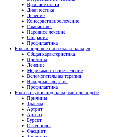
Вросшие ногти
Диагностика
Лечение
Консервативное лечение
Гимнастика
Народное лечение
Операция
Профилактика
Боль в подошве ноги около пальцев
Общая характеристика
Причины
Лечение
Медикаментозное лечение
Вспомогательная терапия
Народные средства
Профилактика
Боли в ступне под пальцами при ходьбе
Причины
Травмы
Артрит
Артроз
Бурсит
Остеопороз
Фасциит
Тендинит