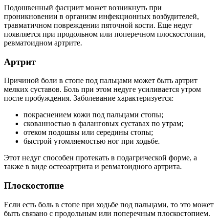
Подошвенный фасциит может возникнуть при
проникновении в организм инфекционных возбудителей,
травматичном повреждении пяточной кости. Еще недуг
появляется при продольном или поперечном плоскостопии,
ревматоидном артрите.
Артрит
Причиной боли в стопе под пальцами может быть артрит
мелких суставов. Боль при этом недуге усиливается утром
после пробуждения. Заболевание характеризуется:
покраснением кожи под пальцами стопы;
скованностью в фаланговых суставах по утрам;
отеком подошвы или середины стопы;
быстрой утомляемостью ног при ходьбе.
Этот недуг способен протекать в подагрической форме, а
также в виде остеоартрита и ревматоидного артрита.
Плоскостопие
Если есть боль в стопе при ходьбе под пальцами, то это может
быть связано с продольным или поперечным плоскостопием.