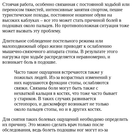
Стоячая работа, особенно связанная с постоянной ходьбой или
переносом тяжестей, интенсивные занятия спортом, пешие
туристические походы, постоянное ношение обуви на
высоких каблуках – все это может стать причиной болей в
подошвах около пальцев. Но противоположная ситуация тоже
может вызвать эту проблему.
Длительное соблюдение постельного режима или
малоподвижный образ жизни приводят к ослаблению
мышечно-связочного аппарата стопы. В результате этого
нагрузка при ходьбе распределяется неравномерно, и
возникает боль в подошве.
Часто такие ощущения встречаются также у
пожилых людей. Из-за возрастных изменений у
них нарушаются функции стопы, ослабляются
связки. Связаны боли могут быть также с
нехваткой кальция в костях, что тоже часто бывает
у стариков. В таких случаях развивается
остеопороз, и дискомфорт возникает не только
около пальцев стопы, но и в других костях.
Для снятия таких болевых ощущений необходимо определить
их причину. Это можно сделать врач только после
обследования, ведь болеть подошвы ног могут из-за