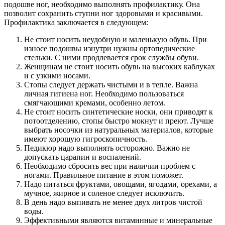
подошве ног, необходимо выполнять профилактику. Она
позволит сохранить ступни ног здоровыми и красивыми.
Профилактика заключается в следующем:
Не стоит носить неудобную и маленькую обувь. При
износе подошвы изнутри нужны ортопедические
стельки. С ними продлевается срок службы обуви.
Женщинам не стоит носить обувь на высоких каблуках
и с узкими носами.
Стопы следует держать чистыми и в тепле. Важна
личная гигиена ног. Необходимо пользоваться
смягчающими кремами, особенно летом.
Не стоит носить синтетические носки, они приводят к
потоотделению, стопы быстро мокнут и преют. Лучше
выбрать носочки из натуральных материалов, которые
имеют хорошую гигроскопичность.
Педикюр надо выполнять осторожно. Важно не
допускать царапин и воспалений.
Необходимо сбросить вес при наличии проблем с
ногами. Правильное питание в этом поможет.
Надо питаться фруктами, овощами, ягодами, орехами, а
мучное, жирное и соленое следует исключить.
В день надо выпивать не менее двух литров чистой
воды.
Эффективными являются витаминные и минеральные