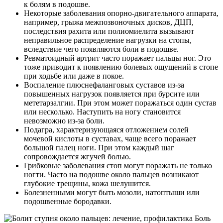
к болям в подошве.
Некоторые заболевания опорно-двигательного аппарата,
например, грыжа межпозвоночных дисков, ДЦП,
последствия рахита или полиомиелита вызывают
неправильное распределение нагрузки на стопы,
вследствие чего появляются боли в подошве.
Ревматоидный артрит часто поражает пальцы ног. Это
тоже приводит к появлению болевых ощущений в стопе
при ходьбе или даже в покое.
Воспаление плюснефаланговых суставов из-за
повышенных нагрузок появляется при бурсите или
мететарзалгии. При этом может поражаться один сустав
или несколько. Наступить на ногу становится
невозможно из-за боли.
Подагра, характеризующаяся отложением солей
мочевой кислоты в суставах, чаще всего поражает
большой палец ноги. При этом каждый шаг
сопровождается жгучей болью.
Грибковые заболевания стоп могут поражать не только
ногти. Часто на подошве около пальцев возникают
глубокие трещины, кожа шелушится.
Болезненными могут быть мозоли, натоптыши или
подошвенные бородавки.
Боль