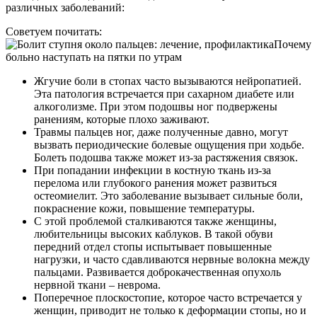
различных заболеваний:
Советуем почитать:
Почему
больно наступать на пятки по утрам
Жгучие боли в стопах часто вызываются нейропатией.
Эта патология встречается при сахарном диабете или
алкоголизме. При этом подошвы ног подвержены
ранениям, которые плохо заживают.
Травмы пальцев ног, даже полученные давно, могут
вызвать периодические болевые ощущения при ходьбе.
Болеть подошва также может из-за растяжения связок.
При попадании инфекции в костную ткань из-за
перелома или глубокого ранения может развиться
остеомиелит. Это заболевание вызывает сильные боли,
покраснение кожи, повышение температуры.
С этой проблемой сталкиваются также женщины,
любительницы высоких каблуков. В такой обуви
передний отдел стопы испытывает повышенные
нагрузки, и часто сдавливаются нервные волокна между
пальцами. Развивается доброкачественная опухоль
нервной ткани – неврома.
Поперечное плоскостопие, которое часто встречается у
женщин, приводит не только к деформации стопы, но и