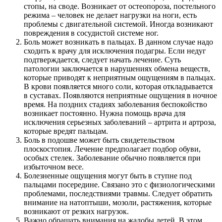
стопы, на своде. Возникает от остеопороза, постельного
режима – человек не делает нагрузки на ноги, есть
проблемы с двигательной системой. Иногда возникают
повреждения в сосудистой системе ног.
Боль может возникать в пальцах. В данном случае надо
сходить к врачу для исключения подагры. Если недуг
подтверждается, следует начать лечение. Суть
патологии заключается в нарушениях обмена веществ,
которые приводят к неприятным ощущениям в пальцах.
В крови появляется много соли, которая откладывается
в суставах. Появляются неприятные ощущения в ночное
время. На поздних стадиях заболевания беспокойство
возникает постоянно. Нужна помощь врача для
исключения серьезных заболеваний – артрита и артроза,
которые вредят пальцам.
Боль в подошве может быть свидетельством
плоскостопия. Лечение предполагает подбор обуви,
особых стелек. Заболевание обычно появляется при
избыточном весе.
Болезненные ощущения могут быть в ступне под
пальцами посередине. Связано это с физиологическими
проблемами, последствиями травмы. Следует обратить
внимание на натоптыши, мозоли, растяжения, которые
возникают от резких нагрузок.
Важно обращать внимания на жалобы детей. В этом