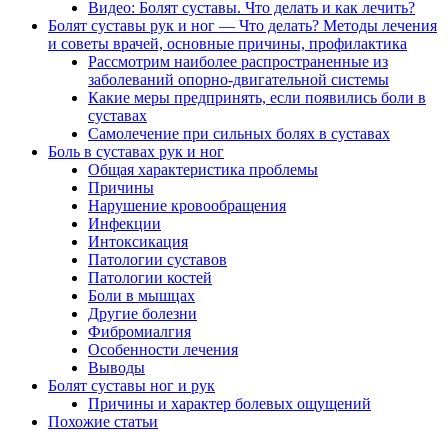
Видео: Болят суставы. Что делать и как лечить?
Болят суставы рук и ног — Что делать? Методы лечения
и советы врачей, основные причины, профилактика
Рассмотрим наиболее распространенные из
заболеваний опорно-двигательной системы
Какие меры предпринять, если появились боли в
суставах
Самолечение при сильных болях в суставах
Боль в суставах рук и ног
Общая характеристика проблемы
Причины
Нарушение кровообращения
Инфекции
Интоксикация
Патологии суставов
Патологии костей
Боли в мышцах
Другие болезни
Фибромиалгия
Особенности лечения
Выводы
Болят суставы ног и рук
Причины и характер болевых ощущений
Похожие статьи