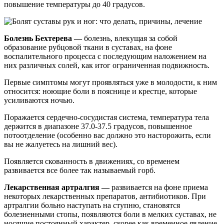
повышение температуры до 40 градусов.
Болезнь Бехтерева —
болезнь, влекущая за собой
образование рубцовой ткани в суставах, на фоне
воспалительного процесса с последующим наложением на
них различных солей, как итог ограниченная подвижность.
Первые симптомы могут проявляться уже в молодости, к ним
относится: ноющие боли в пояснице и крестце, которые
усиливаются ночью.
Поражается сердечно-сосудистая система, температура тела
держится в диапазоне 37.0-37.5 градусов, повышенное
потоотделение (особенно вас должно это насторожить, если
вы не жалуетесь на лишний вес).
Появляется скованность в движениях, со временем
развивается все более так называемый горб.
Лекарственная артралгия —
развивается на фоне приема
некоторых лекарственных препаратов, антибиотиков. При
артралгии больно наступать на ступню, становятся
болезненными стопы, появляются боли в мелких суставах, не
носящие постоянный характер, скорее как временное явление.