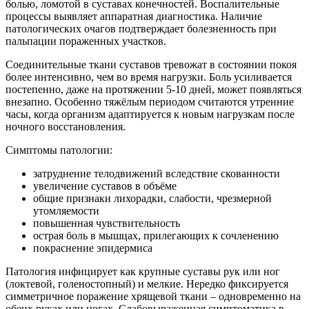
болью, ломотой в суставах конечностей. Воспалительные
процессы выявляет аппаратная диагностика. Наличие
патологических очагов подтверждает болезненность при
пальпации пораженных участков.
Соединительные ткани суставов тревожат в состоянии покоя
более интенсивно, чем во время нагрузки. Боль усиливается
постепенно, даже на протяжении 5-10 дней, может появляться
внезапно. Особенно тяжёлым периодом считаются утренние
часы, когда организм адаптируется к новым нагрузкам после
ночного восстановления.
Симптомы патологии:
затруднение телодвижений вследствие скованности
увеличение суставов в объёме
общие признаки лихорадки, слабости, чрезмерной
утомляемости
повышенная чувствительность
острая боль в мышцах, прилегающих к сочленению
покраснение эпидермиса
Патология инфицирует как крупные суставы рук или ног
(локтевой, голеностопный) и мелкие. Нередко фиксируется
симметричное поражение хрящевой ткани – одновременно на
обеих руках или ногах. Слабовыраженная симптоматика в