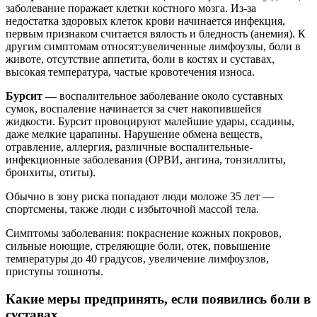
заболевание поражает клетки костного мозга. Из-за
недостатка здоровых клеток крови начинается инфекция,
первым признаком считается вялость и бледность (анемия). К
другим симптомам относят:увеличенные лимфоузлы, боли в
животе, отсутствие аппетита, боли в костях и суставах,
высокая температура, частые кровотечения износа.
Бурсит —
воспалительное заболевание около суставных
сумок, воспаление начинается за счет накопившейся
жидкости. Бурсит провоцируют малейшие удары, ссадины,
даже мелкие царапины. Нарушение обмена веществ,
отравление, аллергия, различные воспалительные-
инфекционные заболевания (ОРВИ, ангина, тонзиллиты,
бронхиты, отиты).
Обычно в зону риска попадают люди моложе 35 лет —
спортсмены, также люди с избыточной массой тела.
Симптомы заболевания: покраснение кожных покровов,
сильные ноющие, стреляющие боли, отек, повышение
температуры до 40 градусов, увеличение лимфоузлов,
приступы тошноты.
Какие меры предпринять, если появились боли в
суставах