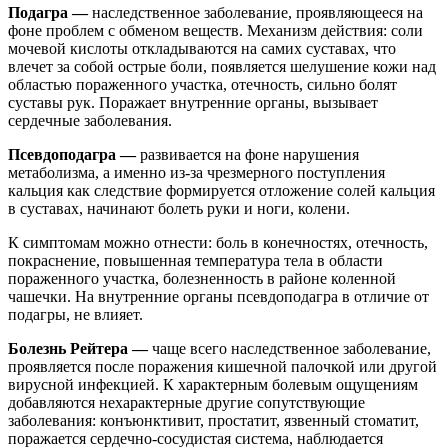
Подагра —
наследственное заболевание, проявляющееся на
фоне проблем с обменом веществ. Механизм действия: соли
мочевой кислоты откладываются на самих суставах, что
влечет за собой острые боли, появляется шелушение кожи над
областью пораженного участка, отечность, сильно болят
суставы рук. Поражает внутренние органы, вызывает
сердечные заболевания.
Псевдоподагра —
развивается на фоне нарушения
метаболизма, а именно из-за чрезмерного поступления
кальция как следствие формируется отложение солей кальция
в суставах, начинают болеть руки и ноги, колени.
К симптомам можно отнести: боль в конечностях, отечность,
покраснение, повышенная температура тела в области
пораженного участка, болезненность в районе коленной
чашечки. На внутренние органы псевдоподагра в отличие от
подагры, не влияет.
Болезнь Рейтера —
чаще всего наследственное заболевание,
проявляется после поражения кишечной палочкой или другой
вирусной инфекцией. К характерным болевым ощущениям
добавляются нехарактерные другие сопутствующие
заболевания: конъюнктивит, простатит, язвенный стоматит,
поражается сердечно-сосудистая система, наблюдается