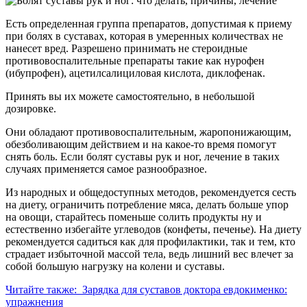
Есть определенная группа препаратов, допустимая к приему
при болях в суставах, которая в умеренных количествах не
нанесет вред. Разрешено принимать не стероидные
противовоспалительные препараты такие как нурофен
(ибупрофен), ацетилсалициловая кислота, диклофенак.
Принять вы их можете самостоятельно, в небольшой
дозировке.
Они обладают противовоспалительным, жаропонижающим,
обезболивающим действием и на какое-то время помогут
снять боль. Если болят суставы рук и ног, лечение в таких
случаях применяется самое разнообразное.
Из народных и общедоступных методов, рекомендуется сесть
на диету, ограничить потребление мяса, делать больше упор
на овощи, старайтесь поменьше солить продукты ну и
естественно избегайте углеводов (конфеты, печенье). На диету
рекомендуется садиться как для профилактики, так и тем, кто
страдает избыточной массой тела, ведь лишний вес влечет за
собой большую нагрузку на колени и суставы.
Читайте также:
Зарядка для суставов доктора евдокименко:
упражнения