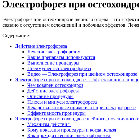
Электрофорез при остеохондро
Электрофорез при остеохондрозе шейного отдела – это эффект
связано с отсутствием осложнений и побочных эффектов. Лече
Содержание:
Действие электрофореза
Лечение электрофорезом
Какие препараты используются
Выполнение процедуры
Преимущества электрофореза
Видео — Электрофорез при шейном остеохондрозе
Электрофорез при остеохондрозе — эффективность проц
Чем коварен остеохондроз
Действие электрофореза
Описание процедуры
Плюсы и минусы электрофореза
Лекарства, которые применяют при электрофорезе
Эффективность процедуры
Электрофорез при остеохондрозе шейного, поясничного 
Механизм действия
Кому показаны процедуры и когда нельзя
Как проходит терапия электрофорезом