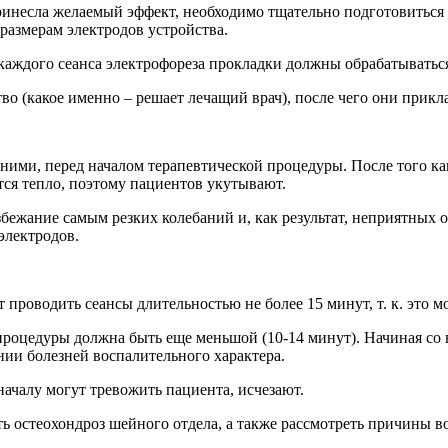
инесла желаемый эффект, необходимо тщательно подготовиться 
размерам электродов устройства.
аждого сеанса электрофореза прокладки должны обрабатываться 
во (какое именно – решает лечащий врач), после чего они прик
 ними, перед началом терапевтической процедуры. После того к
тся тепло, поэтому пациентов укутывают.
збежание самым резких колебаний и, как результат, неприятны
электродов.
роводить сеансы длительностью не более 15 минут, т. к. это мо
процедуры должна быть еще меньшой (10-14 минут). Начиная со
ии болезней воспалительного характера.
ачалу могут тревожить пациента, исчезают.
ть остеохондроз шейного отдела, а также рассмотреть причины 