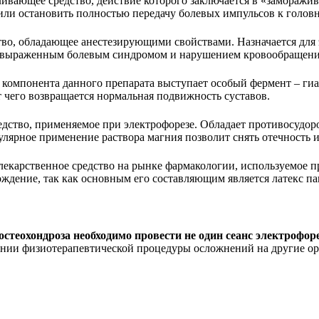
ивающее средство, действие которого заключается в «заморажив
или остановить полностью передачу болевых импульсов к головн
во, обладающее анестезирующими свойствами. Назначается для э
 выраженным болевым синдромом и нарушением кровообращения
о компонента данного препарата выступает особый фермент – ги
т чего возвращается нормальная подвижность суставов.
едство, применяемое при электрофорезе. Обладает противосуд
улярное применение раствора магния позволит снять отечность 
лекарственное средство на рынке фармакологии, используемое п
ождение, так как основным его составляющим является латекс п
стеохондроза необходимо провести не один сеанс электрофоре
ении физиотерапевтической процедуры осложнений на другие ор