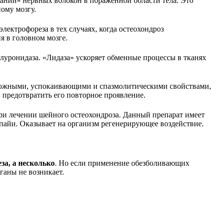
ании» нервных волокон в пораженной области тела. Это
ому мозгу.
лектрофореза в тех случаях, когда остеохондроз
 в головном мозге.
алуронидаза. «Лидаза» ускоряет обменные процессы в тканях
орожными, успокаивающими и спазмолитическими свойствами,
и предотвратить его повторное проявление.
ри лечении шейного остеохондроза. Данный препарат имеет
апайи. Оказывает на организм регенерирующее воздействие.
за, а несколько
. Но если применение обезболивающих
ганы не возникает.