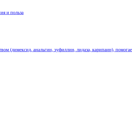
ия и польза
твом (димексид, анальгин, эуфиллин, лидаза, карипаин), помогае