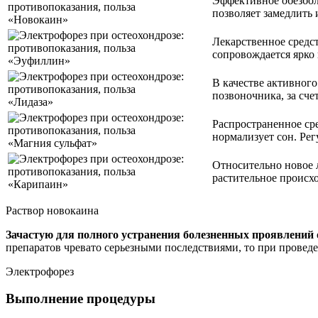
Эффективное обезбол
позволяет замедлить 
«Новокаин»
Лекарственное средст
сопровождается ярко
«Эуфиллин»
В качестве активног
позвоночника, за сче
«Лидаза»
Распространенное ср
нормализует сон. Рег
«Магния сульфат»
Относительно новое 
растительное происх
«Карипаин»
Раствор новокаина
Зачастую для полного устранения болезненных проявлений о
препаратов чревато серьезными последствиями, то при провед
Электрофорез
Выполнение процедуры