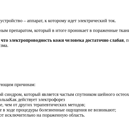
устройство – аппарат, к которому идет электрический ток.
ым препаратом, который в итоге проникает в пораженные ткани 
, что электропроводность кожи человека достаточно слабая
, 
зма.
дующим причинам:
вой синдром, который является частым спутником шейного остеох
Как действует электрофорез
е, чем от других терапевтических методов;
е в ходе процедуры болезненные ощущения не возникают;
уют исключительно на пораженную область.