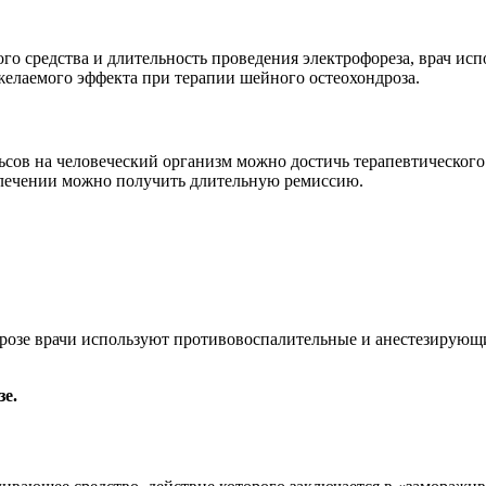
о средства и длительность проведения электрофореза, врач исп
желаемого эффекта при терапии шейного остеохондроза.
сов на человеческий организм можно достичь терапевтического 
и лечении можно получить длительную ремиссию.
дрозе врачи используют противовоспалительные и анестезирующ
зе.