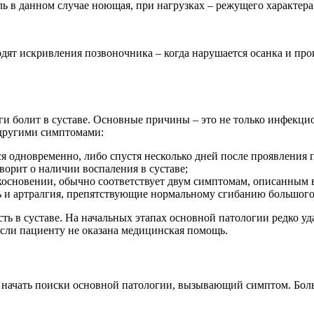
ь в данном случае ноющая, при нагрузках – режущего характера
ят искривления позвоночника – когда нарушается осанка и про
ги болит в суставе. Основные причины – это не только инфекц
с другими симптомами:
ся одновременно, либо спустя несколько дней после проявления 
ворит о наличии воспаления в суставе;
косновении, обычно соответствует двум симптомам, описанным 
 и артралгия, препятствующие нормальному сгибанию большого
ь в суставе. На начальных этапах основной патологии редко уд
сли пациенту не оказана медицинская помощь.
о начать поиски основной патологии, вызывающий симптом. Боль