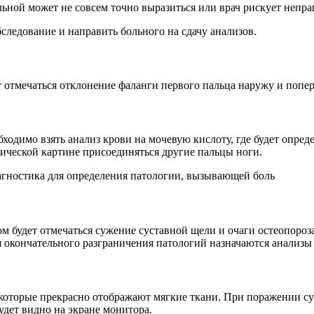
льной может не совсем точно выразиться или врач рискует непра
следование и направить больного на сдачу анализов.
 отмечаться отклонение фаланги первого пальца наружу и попер
одимо взять анализ крови на мочевую кислоту, где будет опреде
нической картине присоединяться другие пальцы ноги.
гностика для определения патологии, вызывающей боль
ом будет отмечаться сужение суставной щели и очаги остеопороз
 окончательного разграничения патологий назначаются анализы
которые прекрасно отображают мягкие ткани. При поражении су
удет видно на экране монитора.