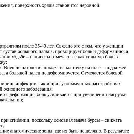
ложения, поверхность хряща становится неровной.
тралгиям после 35-40 лет. Связано это с тем, что у женщин
ет сустав большого пальца, провоцирует боль и деформацию, а
я при ходьбе – пациенты отмечают её как сильную боль в
ужу;
. Внешне патология похожа на косточку на ноге – под кожей
ва, а большой палец не деформируется. Отмечается болевой
причине инфекции, так и при аутоиммунных расстройствах.
й основного заболевания;
ается деформация, боль усиливается при увеличении нагрузки
шательство;
при сгибании, поскольку основная задача бурсы – снижать
т;
ние анатомические зоны, где их быть не должно. В результате