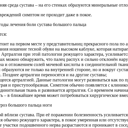
нняя среда сустава – на его стенках образуются минеральные от
овреждений симптом не проходит даже в покое.
оды лечения боли сустава большого пальца
тся:
тоит на первом месте у представительниц прекрасного пола по ар
вания ношение тесной обуви на высоком каблуке, которая натира
 Артралгия при этой патологии режущего характера, усиливаетс
мах можно обнаружить, что палец распух и сильно отклонён нар
а и отложением солей мочевой кислоты в соединительной ткани
образуются не только на внутренней стороне, но и вокруг суста
 Позднее артралгии переносятся и на другие суставы;
щееся артралгией. Данные патологии могут развиваться как по 
трая и приступообразная. Симптом обычно появляется с клинико
единительная ткань и развивается артралгия. Со временем начин
ть – в ближайшее время может потребоваться хирургическое вме
роз большого пальца ноги
й вблизи сустава. При её поражении болезненность усиливается 
я обычно режущего характера, в покое умеренная или отсутствуе
 участки подошвенного нерва разрастаются и проникают в сосед