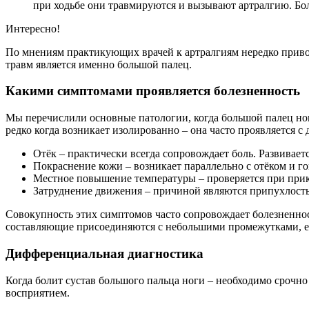
при ходьбе они травмируются и вызывают артралгию. Бол
Интересно!
По мнениям практикующих врачей к артралгиям нередко привод
травм является именно большой палец.
Какими симптомами проявляется болезненность
Мы перечислили основные патологии, когда большой палец но
редко когда возникает изолированно – она часто проявляется 
Отёк – практически всегда сопровождает боль. Развивает
Покраснение кожи – возникает параллельно с отёком и го
Местное повышение температуры – проверяется при при
Затруднение движения – причиной являются припухлость
Совокупность этих симптомов часто сопровождает болезненност
составляющие присоединяются с небольшими промежутками, е
Дифференциальная диагностика
Когда болит сустав большого пальца ноги – необходимо срочн
восприятием.