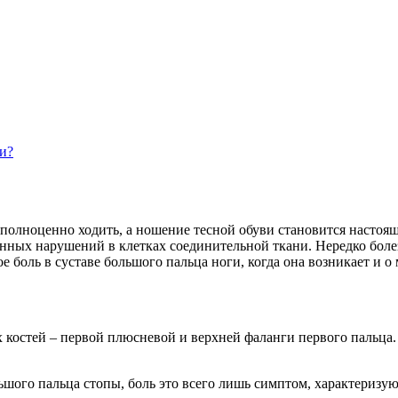
и?
т полноценно ходить, а ношение тесной обуви становится настоя
нных нарушений в клетках соединительной ткани. Нередко боле
 боль в суставе большого пальца ноги, когда она возникает и о 
 костей – первой плюсневой и верхней фаланги первого пальца.
ьшого пальца стопы, боль это всего лишь симптом, характериз