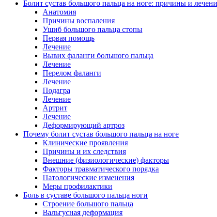
Болит сустав большого пальца на ноге: причины и лечен
Анатомия
Причины воспаления
Ушиб большого пальца стопы
Первая помощь
Лечение
Вывих фаланги большого пальца
Лечение
Перелом фаланги
Лечение
Подагра
Лечение
Артрит
Лечение
Деформирующий артроз
Почему болит сустав большого пальца на ноге
Клинические проявления
Причины и их следствия
Внешние (физиологические) факторы
Факторы травматического порядка
Патологические изменения
Меры профилактики
Боль в суставе большого пальца ноги
Строение большого пальца
Вальгусная деформация