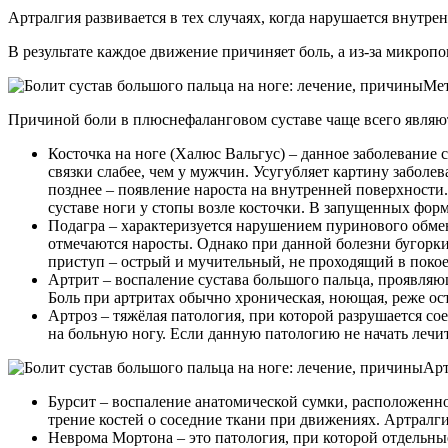
Артралгия развивается в тех случаях, когда нарушается внутре
В результате каждое движение причиняет боль, а из-за микроп
Мет
Причиной боли в плюснефаланговом суставе чаще всего являю
Косточка на ноге (Халюс Вальгус) – данное заболевание с
связки слабее, чем у мужчин. Усугубляет картину заболе
позднее – появление нароста на внутренней поверхности.
суставе ноги у стопы возле косточки. В запущенных фор
Подагра – характеризуется нарушением пуринового обмен
отмечаются наросты. Однако при данной болезни бугорки 
приступ – острый и мучительный, не проходящий в покое.
Артрит – воспаление сустава большого пальца, проявляю
Боль при артритах обычно хроническая, ноющая, реже ос
Артроз – тяжёлая патология, при которой разрушается со
на больную ногу. Если данную патологию не начать лечи
Арт
Бурсит – воспаление анатомической сумки, расположенно
трение костей о соседние ткани при движениях. Артралги
Неврома Мортона – это патология, при которой отдельные