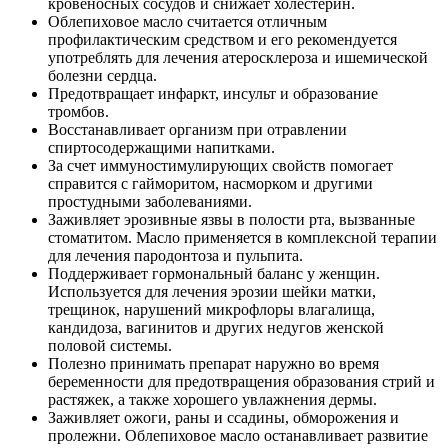
кровеносных сосудов и снижает холестерин.
Облепиховое масло считается отличным
профилактическим средством и его рекомендуется
употреблять для лечения атеросклероза и ишемической
болезни сердца.
Предотвращает инфаркт, инсульт и образование
тромбов.
Восстанавливает организм при отравлении
спиртосодержащими напитками.
За счет иммуностимулирующих свойств помогает
справится с гайморитом, насморком и другими
простудными заболеваниями.
Заживляет эрозивные язвы в полости рта, вызванные
стоматитом. Масло применяется в комплексной терапии
для лечения пародонтоза и пульпита.
Поддерживает гормональный баланс у женщин.
Используется для лечения эрозии шейки матки,
трещинок, нарушений микрофлоры влагалища,
кандидоза, вагинитов и других недугов женской
половой системы.
Полезно принимать препарат наружно во время
беременности для предотвращения образования стрий и
растяжек, а также хорошего увлажнения дермы.
Заживляет ожоги, раны и ссадины, обморожения и
пролежни. Облепиховое масло останавливает развитие