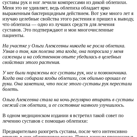
суставы рук и ног лечили компрессами из дикой облепихи.
Меня это не удивляет, ведь облепиха обладает ярко
выраженным бактерицидным действием. Вот уже много лет я
изучаю целебные свойства этого растения и пришел к выводу,
что облепиха — од­но из лучших средств для лечения
суставов. Это подтверждают и мои многочисленные
пациенты.
На участке у Ольги Алексеевны никогда не росла облепиха.
Узнав о том, как полезна эта ягода, она попросила у меня
саженцы и на собственном опыте убедилась в целебных
свойствах этого растения.
У нее были поражены все суставы рук, ног и позвоночника.
Когда она собирала ягоды облепихи, сок обильно орошал ее
руки. Она заметила, что после этого суставы рук перестали
болеть.
Ольга Алексеевна стала на ночь регулярно втирать в суставы
свежий сок облепихи, и ее состояние намного улучшилось.
В одном медицинском издании я встретил такой совет по
лечению суставов с помощью облепихи:
Предварительно разогреть суставы, после чего интенсивно
втирать в них облепиховое масло. Перед данным процессом и