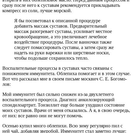
сразу после него к суставам рекомендуется прикладывать
компресс из соли, лучше морской.
Я бы посоветовал к описанной процедуре
добавить массаж суставов. Предварительный
массаж разогревает суставы, усиливает местное
кровообращение, а это увеличивает лечебное
воздействие процедуры. После ванночки также
следует помассировать суставы, а затем сразу же
надеть на руки варежки или шерстяные носки,
чтобы подольше сохранилось тепло.
Воспалительные процессы в суставах часто связаны с
понижением иммунитета. Облепиха помогает и в этом случае.
Вот что рассказал мне в своем письме москвич С. Е. Богомо­
лов:
Мой иммунитет был сильно снижен из-за двухлетнего
воспалительного процесса. Диагноз: анкилозирующий
спондилоартрит. Тонзиллит еще больше ухудшил состояние
моих суставов. Врачи от меня отказались. А я, в свою очередь,
от них: все равно они не могут помочь.
Осенью купил много облепихи. Всю зиму регулярно пил с
ней чай, добавляя зверобой. Иммунитет стал заметно лучше: