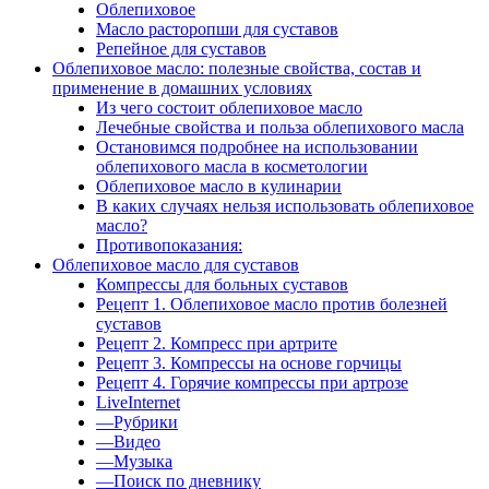
Облепиховое
Масло расторопши для суставов
Репейное для суставов
Облепиховое масло: полезные свойства, состав и
применение в домашних условиях
Из чего состоит облепиховое масло
Лечебные свойства и польза облепихового масла
Остановимся подробнее на использовании
облепихового масла в косметологии
Облепиховое масло в кулинарии
В каких случаях нельзя использовать облепиховое
масло?
Противопоказания:
Облепиховое масло для суставов
Компрессы для больных суставов
Рецепт 1. Облепиховое масло против болезней
суставов
Рецепт 2. Компресс при артрите
Рецепт 3. Компрессы на основе горчицы
Рецепт 4. Горячие компрессы при артрозе
LiveInternet
—Рубрики
—Видео
—Музыка
—Поиск по дневнику