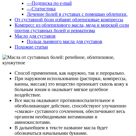
—Подписка по e-mail
—Статистика
Лечение болей в суставах с помощью облепихи.
От суставной боли избавят облепиховые компрессы
Компресс из облепихового масла, меда и морской соли
против суставных болей и ревматизма
Масло для суставов
Польза льняного масла для суставов
Похожие статьи
Способ применения, как наружно, так и перорально.
При наружном использовании (растирки, компрессы,
ванны, массаж) это вещество проникает сквозь кожу к
больным зонам и оказывает мягкое целебное
воздействие.
Все масла оказывают противовоспалительное и
обезболивающее действие, способствуют улучшению
«смазки» суставного сочленения, обеспечивают весь
организм необходимыми витаминами и
аминокислотами.
В дальнейшем в тексте название масла будет
обозначаться начальными буквами.