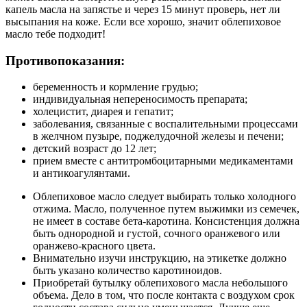
капель масла на запястье и через 15 минут проверь, нет ли
высыпания на коже. Если все хорошо, значит облепиховое
масло тебе подходит!
Противопоказания:
беременность и кормление грудью;
индивидуальная непереносимость препарата;
холецистит, диарея и гепатит;
заболевания, связанные с воспалительными процессами
в желчном пузыре, поджелудочной железы и печени;
детский возраст до 12 лет;
прием вместе с антитромбоцитарными медикаментами
и антикоагулянтами.
Облепиховое масло следует выбирать только холодного
отжима. Масло, полученное путем выжимки из семечек,
не имеет в составе бета-каротина. Консистенция должна
быть однородной и густой, сочного оранжевого или
оранжево-красного цвета.
Внимательно изучи инструкцию, на этикетке должно
быть указано количество каротиноидов.
Приобретай бутылку облепихового масла небольшого
объема. Дело в том, что после контакта с воздухом срок