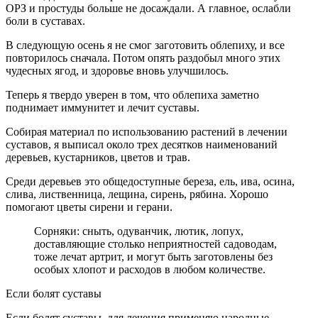
ОРЗ и простуды больше не досаждали. А главное, ослабли
боли в суставах.
В следующую осень я не смог заготовить облепиху, и все
повторилось сначала. Потом опять раздобыл много этих
чудесных ягод, и здоровье вновь улучшилось.
Теперь я твердо уверен в том, что облепиха заметно
поднимает иммунитет и лечит суставы.
Собирая материал по использованию растений в лечении
суставов, я выписал около трех десятков наименований
деревьев, кустарников, цветов и трав.
Среди деревьев это общедоступные береза, ель, ива, осина,
слива, лиственница, лещина, сирень, рябина. Хорошо
помогают цветы сирени и герани.
Сорняки: сныть, одуванчик, лютик, лопух,
доставляющие столько неприятностей садоводам,
тоже лечат артрит, и могут быть заготовлены без
особых хлопот и расходов в любом количестве.
Если болят суставы
Если болят суставы, для лечения применяю народные