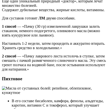
Еще один уникальный природный «доктор», которым лечат
множество болезней.
Содержит дубильные вещества, жирные кислоты, витамины.
Для суставов готовят
ЛМ
двумя способами.
1 способ
— «Пачку (30 гр) измельченной лаврушки залить
стаканом, немного подогретого, оливкового масла (можно
взять кукурузное или льняное).
Настаивать 1-2 недели, затем процедить и аккуратно втирать.
Хранить средство в холодильнике.»
2 способ
— «Пачку лаврового листа истолочь в ступке, затем
смешать с пачкой размягченного сливочного масла. Эту смесь
греют полчаса на водяной бане, после остывания используют
для натирания.»
Пихтовое
В его составе бисаболен, камфора, фенолы, альдегиды,
каротин, витамин С и токоферол, который улучшает