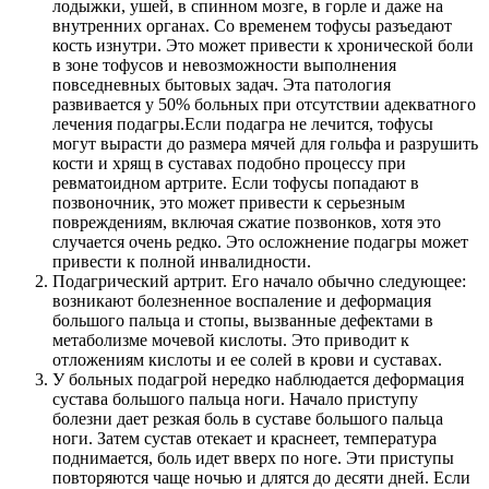
лодыжки, ушей, в спинном мозге, в горле и даже на
внутренних органах. Со временем тофусы разъедают
кость изнутри. Это может привести к хронической боли
в зоне тофусов и невозможности выполнения
повседневных бытовых задач. Эта патология
развивается у 50% больных при отсутствии адекватного
лечения подагры.Если подагра не лечится, тофусы
могут вырасти до размера мячей для гольфа и разрушить
кости и хрящ в суставах подобно процессу при
ревматоидном артрите. Если тофусы попадают в
позвоночник, это может привести к серьезным
повреждениям, включая сжатие позвонков, хотя это
случается очень редко. Это осложнение подагры может
привести к полной инвалидности.
Подагрический артрит. Его начало обычно следующее:
возникают болезненное воспаление и деформация
большого пальца и стопы, вызванные дефектами в
метаболизме мочевой кислоты. Это приводит к
отложениям кислоты и ее солей в крови и суставах.
У больных подагрой нередко наблюдается деформация
сустава большого пальца ноги. Начало приступу
болезни дает резкая боль в суставе большого пальца
ноги. Затем сустав отекает и краснеет, температура
поднимается, боль идет вверх по ноге. Эти приступы
повторяются чаще ночью и длятся до десяти дней. Если