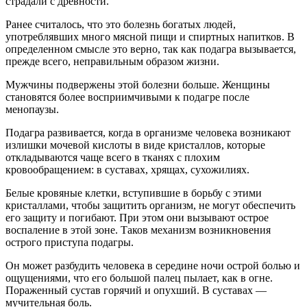
страдали с древности.
Ранее считалось, что это болезнь богатых людей,
употреблявших много мясной пищи и спиртных напитков. В
определенном смысле это верно, так как подагра вызывается,
прежде всего, неправильным образом жизни.
Мужчины подвержены этой болезни больше. Женщины
становятся более восприимчивыми к подагре после
менопаузы.
Подагра развивается, когда в организме человека возникают
излишки мочевой кислоты в виде кристаллов, которые
откладываются чаще всего в тканях с плохим
кровообращением: в суставах, хрящах, сухожилиях.
Белые кровяные клетки, вступившие в борьбу с этими
кристаллами, чтобы защитить организм, не могут обеспечить
его защиту и погибают. При этом они вызывают острое
воспаление в этой зоне. Таков механизм возникновения
острого приступа подагры.
Он может разбудить человека в середине ночи острой болью и
ощущениями, что его большой палец пылает, как в огне.
Пораженный сустав горячий и опухший. В суставах —
мучительная боль.