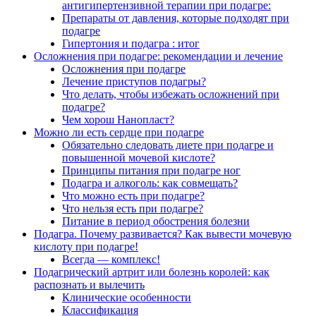
антигипертензивной терапии при подагре:
Препараты от давления, которые подходят при
подагре
Гипертония и подагра : итог
Осложнения при подагре: рекомендации и лечение
Осложнения при подагре
Лечение приступов подагры?
Что делать, чтобы избежать осложнений при
подагре?
Чем хорош Нанопласт?
Можно ли есть сердце при подагре
Обязательно следовать диете при подагре и
повышенной мочевой кислоте?
Принципы питания при подагре ног
Подагра и алкоголь: как совмещать?
Что можно есть при подагре?
Что нельзя есть при подагре?
Питание в период обострения болезни
Подагра. Почему развивается? Как вывести мочевую
кислоту при подагре!
Всегда — комплекс!
Подагрический артрит или болезнь королей: как
распознать и вылечить
Клинические особенности
Классификация