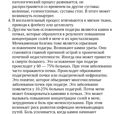
патологический процесс развивается, он
распространяется со временем на другие суставы:
коленные, голеностопные, суставы стоп. В итоге может
возникнуть полиартрит.
В воспалительный процесс втягиваются и мягкие ткани,
приводя к флебиту или целлюлиту.
Другим частым осложнением подагры являются камни в
почках, которые образуются в результате повышения
концентрации солей в моче и их кристаллизации.
Мочекаменная болезнь тоже является серьезным
осложнением подагры. Возникают камни ураты. Они
становятся главной причиной острой и хронической
почечной недостаточности. Иногда она может привести
к смерти больного. Это осложнение при подагре
происходит у 60 — 75% больных. При этом заболевании
часто поражаются почки. Происходит образование
подагрической почки или подагрической нефропатии.
Это понятие, которое объединяет многочисленные
заболевания почек при подагре. Это заболевание
появляется у 10-25% больных подагрой. Поток мочи
может блокироваться камнями в почках. Это может
вызывать повышение концентрации солей в моче,
затруднения и боль при мочеиспускании. При этом
возникает риск развития инфекции мочевыводящих
путей. Боль усиливается, когда камни начинают