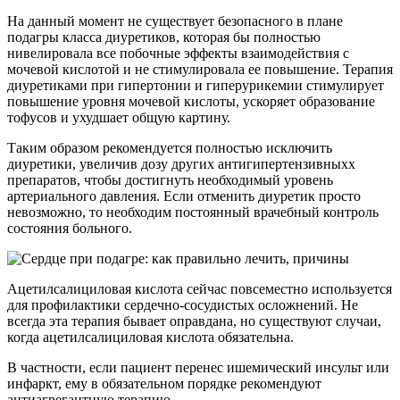
На данный момент не существует безопасного в плане
подагры класса диуретиков, которая бы полностью
нивелировала все побочные эффекты взаимодействия с
мочевой кислотой и не стимулировала ее повышение. Терапия
диуретиками при гипертонии и гиперурикемии стимулирует
повышение уровня мочевой кислоты, ускоряет образование
тофусов и ухудшает общую картину.
Таким образом рекомендуется полностью исключить
диуретики, увеличив дозу других антигипертензивныхх
препаратов, чтобы достигнуть необходимый уровень
артериального давления. Если отменить диуретик просто
невозможно, то необходим постоянный врачебный контроль
состояния больного.
Ацетилсалициловая кислота сейчас повсеместно используется
для профилактики сердечно-сосудистых осложнений. Не
всегда эта терапия бывает оправдана, но существуют случаи,
когда ацетилсалициловая кислота обязательна.
В частности, если пациент перенес ишемический инсульт или
инфаркт, ему в обязательном порядке рекомендуют
антиагрегантную терапию.