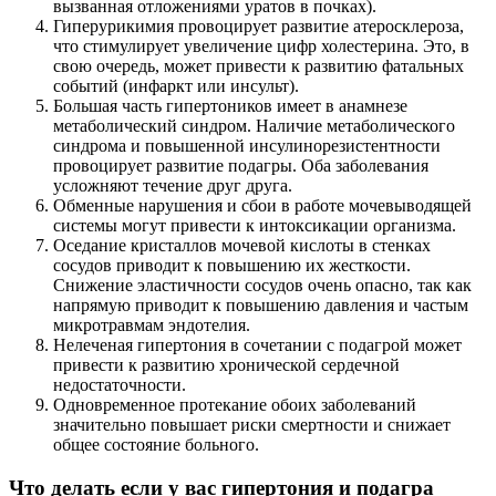
вызванная отложениями уратов в почках).
Гиперурикимия провоцирует развитие атеросклероза,
что стимулирует увеличение цифр холестерина. Это, в
свою очередь, может привести к развитию фатальных
событий (инфаркт или инсульт).
Большая часть гипертоников имеет в анамнезе
метаболический синдром. Наличие метаболического
синдрома и повышенной инсулинорезистентности
провоцирует развитие подагры. Оба заболевания
усложняют течение друг друга.
Обменные нарушения и сбои в работе мочевыводящей
системы могут привести к интоксикации организма.
Оседание кристаллов мочевой кислоты в стенках
сосудов приводит к повышению их жесткости.
Снижение эластичности сосудов очень опасно, так как
напрямую приводит к повышению давления и частым
микротравмам эндотелия.
Нелеченая гипертония в сочетании с подагрой может
привести к развитию хронической сердечной
недостаточности.
Одновременное протекание обоих заболеваний
значительно повышает риски смертности и снижает
общее состояние больного.
Что делать если у вас гипертония и подагра