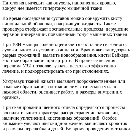
Патология выглядит как опухоль, наполненная кровью,
вокруг нее имеется гипертонус мышечной ткани.
Во время обследования суставов можно обнаружить кисту
синовиальной оболочки, содержащую жидкость. Также
процедура отображает воспалительные процессы, нарушение
нервной иннервации, повышенный тонус мышечных тканей.
При УЗИ мышцы голени оценивается состояние связочного,
сухожильного и суставного аппарата. Врач может заподозрить
разрыв сухожилий, выявить новообразования, кисты Бейкера,
костные образования при артрите. В процессе лечения
перелома УЗИ позволяет узнать, насколько эффективно
лечение, и подкорректировать его при отклонениях.
Ультразвук тканей живота выявляет доброкачественные или
раковые образования, состояние лимфатического узла в
паховой области, оценивает работу и размеры внутренних
органов.
При сканировании шейного отдела определяются процессы
воспалительного характера, распространение патологии,
наличие уплотнений, кистоидных образований. Особое
внимание уделяют щитовидной железе: вычисляют кровоток
и размеры перешейка и долей. Во время проведения методики