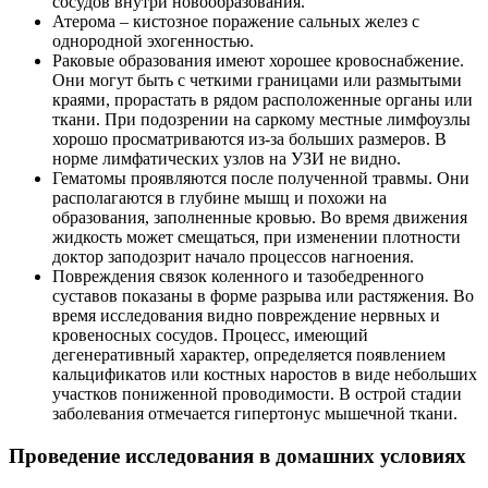
сосудов внутри новообразования.
Атерома – кистозное поражение сальных желез с
однородной эхогенностью.
Раковые образования имеют хорошее кровоснабжение.
Они могут быть с четкими границами или размытыми
краями, прорастать в рядом расположенные органы или
ткани. При подозрении на саркому местные лимфоузлы
хорошо просматриваются из-за больших размеров. В
норме лимфатических узлов на УЗИ не видно.
Гематомы проявляются после полученной травмы. Они
располагаются в глубине мышц и похожи на
образования, заполненные кровью. Во время движения
жидкость может смещаться, при изменении плотности
доктор заподозрит начало процессов нагноения.
Повреждения связок коленного и тазобедренного
суставов показаны в форме разрыва или растяжения. Во
время исследования видно повреждение нервных и
кровеносных сосудов. Процесс, имеющий
дегенеративный характер, определяется появлением
кальцификатов или костных наростов в виде небольших
участков пониженной проводимости. В острой стадии
заболевания отмечается гипертонус мышечной ткани.
Проведение исследования в домашних условиях