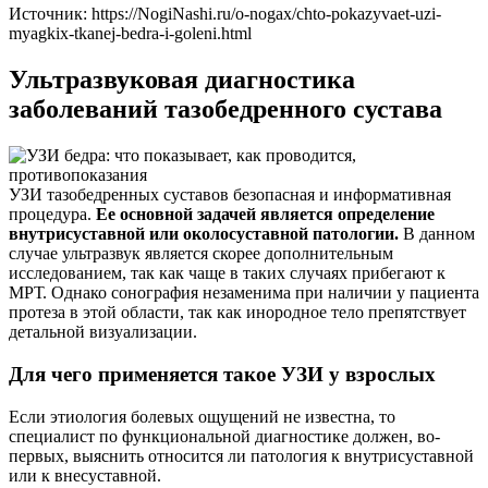
Источник:
https://NogiNashi.ru/o-nogax/chto-pokazyvaet-uzi-
myagkix-tkanej-bedra-i-goleni.html
Ультразвуковая диагностика
заболеваний тазобедренного сустава
УЗИ тазобедренных суставов безопасная и информативная
процедура.
Ее основной задачей является определение
внутрисуставной или околосуставной патологии.
В данном
случае ультразвук является скорее дополнительным
исследованием, так как чаще в таких случаях прибегают к
МРТ. Однако сонография незаменима при наличии у пациента
протеза в этой области, так как инородное тело препятствует
детальной визуализации.
Для чего применяется такое УЗИ у взрослых
Если этиология болевых ощущений не известна, то
специалист по функциональной диагностике должен, во-
первых, выяснить относится ли патология к внутрисуставной
или к внесуставной.