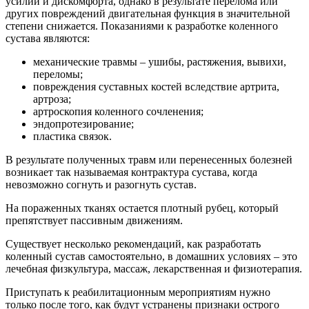
усилий и дискомфорта, однако в результате перелома или
других повреждений двигательная функция в значительной
степени снижается. Показаниями к разработке коленного
сустава являются:
механические травмы – ушибы, растяжения, вывихи,
переломы;
повреждения суставных костей вследствие артрита,
артроза;
артроскопия коленного сочленения;
эндопротезирование;
пластика связок.
В результате полученных травм или перенесенных болезней
возникает так называемая контрактура сустава, когда
невозможно согнуть и разогнуть сустав.
На пораженных тканях остается плотный рубец, который
препятствует пассивным движениям.
Существует несколько рекомендаций, как разработать
коленный сустав самостоятельно, в домашних условиях – это
лечебная физкультура, массаж, лекарственная и физиотерапия.
Приступать к реабилитационным мероприятиям нужно
только после того, как будут устранены признаки острого