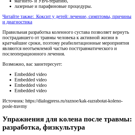
магнито- и УВЧ-терапию,
лазерные и парафиновые процедуры.
Читайте также:
Коксит у детей: лечение, симптомы, причины
и диагностика
Правильная разработка коленного сустава позволяет вернуть
пострадавшего от травмы человека к активной жизни в
кратчайшие сроки, поэтому реабилитационные мероприятия
являются неотъемлемой частью посттравматического и
послеоперационного лечения.
Возможно, вас заинтересует:
Embedded video
Embedded video
Embedded video
Embedded video
Источник:
https://dialogpress.ru/raznoe/kak-razrabotat-koleno-
posle-travmy
Упражнения для колена после травмы:
разработка, физкультура