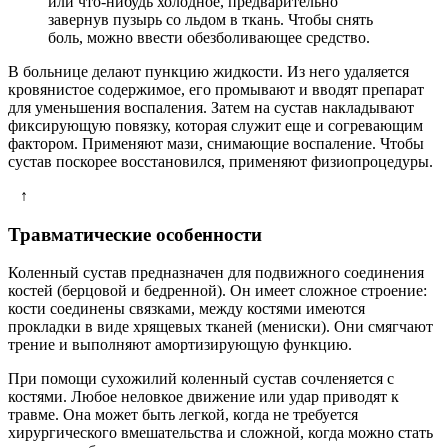
или что-нибудь холодное, предварительно
завернув пузырь со льдом в ткань. Чтобы снять
боль, можно ввести обезболивающее средство.
В больнице делают пункцию жидкости. Из него удаляется
кровянистое содержимое, его промывают и вводят препарат
для уменьшения воспаления. Затем на сустав накладывают
фиксирующую повязку, которая служит еще и согревающим
фактором. Применяют мази, снимающие воспаление. Чтобы
сустав поскорее восстановился, применяют физиопроцедуры.
↑
Травматические особенности
Коленный сустав предназначен для подвижного соединения
костей (берцовой и бедренной). Он имеет сложное строение:
кости соединены связками, между костями имеются
прокладки в виде хрящевых тканей (мениски). Они смягчают
трение и выполняют амортизирующую функцию.
При помощи сухожилий коленный сустав сочленяется с
костями. Любое неловкое движение или удар приводят к
травме. Она может быть легкой, когда не требуется
хирургического вмешательства и сложной, когда можно стать