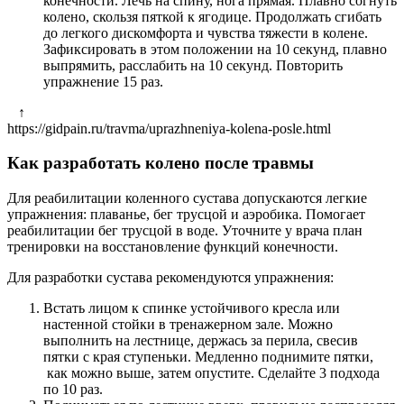
конечности. Лечь на спину, нога прямая. Плавно согнуть
колено, скользя пяткой к ягодице. Продолжать сгибать
до легкого дискомфорта и чувства тяжести в колене.
Зафиксировать в этом положении на 10 секунд, плавно
выпрямить, расслабить на 10 секунд. Повторить
упражнение 15 раз.
↑
https://gidpain.ru/travma/uprazhneniya-kolena-posle.html
Как разработать колено после травмы
Для реабилитации коленного сустава допускаются легкие
упражнения: плаванье, бег трусцой и аэробика. Помогает
реабилитации бег трусцой в воде. Уточните у врача план
тренировки на восстановление функций конечности.
Для разработки сустава рекомендуются упражнения:
Встать лицом к спинке устойчивого кресла или
настенной стойки в тренажерном зале. Можно
выполнить на лестнице, держась за перила, свесив
пятки с края ступеньки. Медленно поднимите пятки,
как можно выше, затем опустите. Сделайте 3 подхода
по 10 раз.