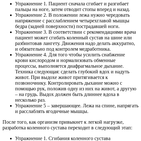
Упражнение 1. Пациент сначала сгибает и разгибает
пальцы на ноге, затем отводит стопы вперед и назад.
Упражнение 2. В положении лежа нужно чередовать
напряжение с расслаблением четырехглавой мышцы
бедра (задней поверхности) пострадавшей ноги.
Упражнение 3. В соответствии с рекомендациями врача
пациент может сгибать коленный сустав на шине или
разбинтовав лангету. Движения надо делать аккуратно,
и обязательно под контролем медработника.
Упражнение 4. Для того чтобы усилить снабжение
крови кислородом и нормализовать обменные
процессы, выполняется диафрагмальное дыхание.
Техника следующая: сделать глубокий вдох и надуть
живот. При выдохе живот притягивается к
позвоночнику. Контролировать дыхание можно с
помощью рук, положив одну из них на живот, а другую
– на грудь. Выдох должен быть длиннее вдоха в
несколько раз.
Упражнение 5 – завершающее. Лежа на спине, напрягать
и расслаблять ягодичные мышцы.
После того, как организм привыкнет к легкой нагрузке,
разработка коленного сустава переходит в следующий этап:
Упражнение 1. Сгибания коленного сустава