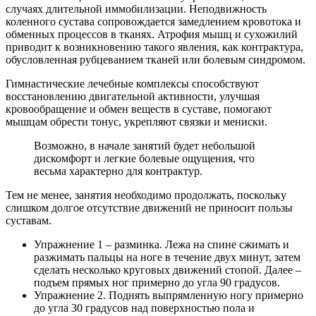
случаях длительной иммобилизации. Неподвижность
коленного сустава сопровождается замедлением кровотока и
обменных процессов в тканях. Атрофия мышц и сухожилий
приводит к возникновению такого явления, как контрактура,
обусловленная рубцеванием тканей или болевым синдромом.
Гимнастические лечебные комплексы способствуют
восстановлению двигательной активности, улучшая
кровообращение и обмен веществ в суставе, помогают
мышцам обрести тонус, укрепляют связки и мениски.
Возможно, в начале занятий будет небольшой
дискомфорт и легкие болевые ощущения, что
весьма характерно для контрактур.
Тем не менее, занятия необходимо продолжать, поскольку
слишком долгое отсутствие движений не приносит пользы
суставам.
Упражнение 1 – разминка. Лежа на спине сжимать и
разжимать пальцы на ноге в течение двух минут, затем
сделать несколько круговых движений стопой. Далее –
подъем прямых ног примерно до угла 90 градусов.
Упражнение 2. Поднять выпрямленную ногу примерно
до угла 30 градусов над поверхностью пола и