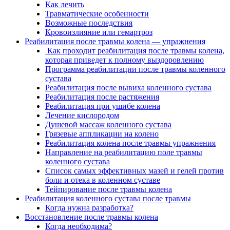
Как лечить
Травматические особенности
Возможные последствия
Кровоизлияние или гемартроз
Реабилитация после травмы колена — упражнения
Как проходит реабилитация после травмы колена,
которая приведет к полному выздоровлению
Программа реабилитации после травмы коленного
сустава
Реабилитация после вывиха коленного сустава
Реабилитация после растяжения
Реабилитация при ушибе колена
Лечение кислородом
Душевой массаж коленного сустава
Грязевые аппликации на колено
Реабилитация колена после травмы упражнения
Направление на реабилитацию поле травмы
коленного сустава
Список самых эффективных мазей и гелей против
боли и отека в коленном суставе
Тейпирование после травмы колена
Реабилитация коленного сустава после травмы
Когда нужна разработка?
Восстановление после травмы колена
Когда необходима?