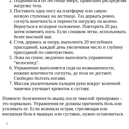
Подниматься по лестнице вверх, правильно распределяя
нагрузку тела.
Поставить одну ногу на платформу или самую
низкую ступеньку на лестнице. Таз держать ровно,
согнуть конечность и перенести нагрузку на колено.
Вернуться в исходное положение. Повторить 20 раз,
затем поменять ноги. Если слишком легко, использовать
более высокий шаг.
Стоя, держась за опору, выполнить 20 неглубоких
приседаний, каждый день увеличивая число и глубину
приседаний по самочувствию.
Лежа на спине, медленно выполнить упражнение
“велосипед”.
Упражнение выполняется сидя на возвышенности,
нижние конечности согнуты, до пола не достают.
Свободно болтать ногами.
Массаж указательным пальцем руки вокруг коленной
чашечки улучшает кровоток к суставу.
Помните: болезненность мышц после тяжелой тренировки –
это нормально. Упражнения не должны причинять боль или
усиливать ее. Если возникла острая, стреляющая или
внезапная боль в мышцах или суставах, нужно остановиться.
↑